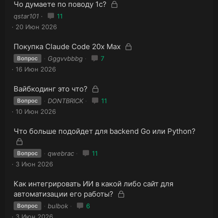
ы
З
З
Чо думаете по поводу 1с?
т
т
а
а
а
qstar101
11
к
а
к
20 Июн 2026
р
р
ы
ы
З
З
Покупка Claude Code 20x Max
т
т
а
а
а
Gggvvbbbg
7
Вопрос
к
а
к
16 Июн 2026
р
р
ы
ы
З
З
Вайбкодинг это что?
т
т
а
а
а
DONTBRICK
11
Вопрос
к
а
к
10 Июн 2026
р
р
ы
ы
З
Что больше подойдет для backend Go или Python?
т
т
а
З
а
к
а
а
qwebrac
11
Вопрос
р
к
3 Июн 2026
ы
р
т
ы
а
З
Как интегрировать ИИ в какой либо сайт для
т
а
З
автоматизации его работы?
к
а
а
bulbok
6
Вопрос
р
к
3 Июн 2026
ы