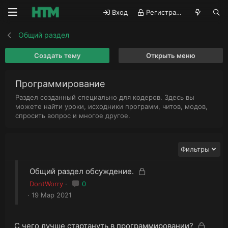
Вход
Регистрация
Общий раздел
Создать тему
Открыть меню
Программирование
Раздел созданный специально для кодеров. Здесь вы
можете найти уроки, исходники программ, читов, модов,
спросить вопрос и многое другое.
Фильтры
З
З
Общий раздел обсуждение.
а
а
DontWorry
0
к
к
19 Мар 2021
р
р
ы
ы
т
т
З
З
С чего лучше стартануть в программировании?
а