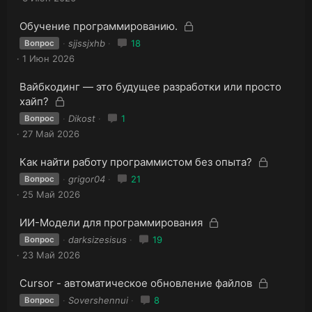
р
т
ы
З
а
З
Обучение программированию.
т
а
а
sjjssjxhb
18
Вопрос
к
а
к
1 Июн 2026
р
р
ы
ы
З
Вайбкодинг — это будущее разработки или просто
т
т
а
З
а
хайп?
к
а
а
Dikost
1
Вопрос
р
к
27 Май 2026
ы
р
т
ы
З
а
З
Как найти работу программистом без опыта?
т
а
а
grigor04
21
Вопрос
к
а
к
25 Май 2026
р
р
ы
ы
З
З
ИИ-Модели для программирования
т
т
а
а
а
darksizesisus
19
Вопрос
к
а
к
23 Май 2026
р
р
ы
ы
З
З
Cursor - автоматическое обновление файлов
т
т
а
а
а
Sovershennui
8
Вопрос
к
а
к