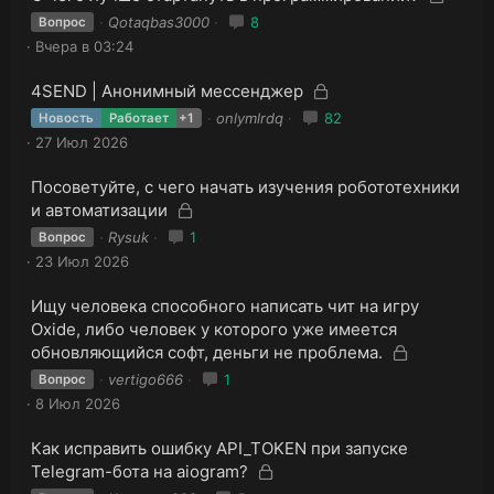
а
а
а
Qotaqbas3000
8
Вопрос
к
к
Вчера в 03:24
р
р
ы
ы
З
З
4SEND | Анонимный мессенджер
т
т
а
а
а
onlymlrdq
82
Новость
Работает
+1
к
а
к
27 Июл 2026
р
р
ы
ы
З
Посоветуйте, с чего начать изучения робототехники
т
т
а
З
а
и автоматизации
к
а
а
Rysuk
1
Вопрос
р
к
23 Июл 2026
ы
р
т
ы
а
З
Ищу человека способного написать чит на игру
т
а
Oxide, либо человек у которого уже имеется
к
а
З
обновляющийся софт, деньги не проблема.
р
а
vertigo666
1
Вопрос
ы
к
т
8 Июл 2026
р
а
ы
З
Как исправить ошибку API_TOKEN при запуске
т
а
З
Telegram-бота на aiogram?
к
а
а