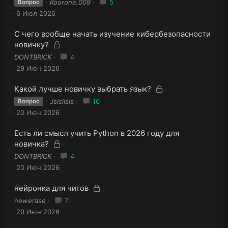
Koorona_009
5
Вопрос
р
к
6 Июл 2026
ы
р
т
ы
а
З
С чего вообще начать изучение кибербезопасности
т
а
З
новичку?
к
а
а
DONTBRICK
4
р
к
29 Июн 2026
ы
р
т
ы
З
а
З
Какой лучше новичку выбрать язык?
т
а
а
Jsisiisis
10
Вопрос
к
а
к
20 Июн 2026
р
р
ы
ы
З
Есть ли смысл учить Python в 2026 году для
т
т
а
З
а
новичка?
к
а
а
DONTBRICK
4
р
к
20 Июн 2026
ы
р
т
ы
З
а
З
нейронка для читов
т
а
а
newerase
7
к
а
к
20 Июн 2026
р
р
ы