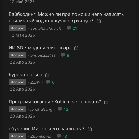
17 Май 2026
р
р
ы
ы
З
Вайбкодинг. Можно ли при помощи него написать
т
т
а
З
а
приличный код или лучше в ручную?
к
а
а
Tomahawkovich
21
Вопрос
р
к
12 Май 2026
ы
р
т
ы
З
а
З
ИИ SD - модели для товара
т
а
а
anubiszzz111
8
Вопрос
к
а
к
22 Апр 2026
р
р
ы
ы
З
З
Курсы по cisco
т
т
а
а
а
ZZAY
6
Вопрос
к
а
к
22 Апр 2026
р
р
ы
ы
З
З
Програмированние Kotlin с чего начать?
т
т
а
а
а
jahahahahg
12
Вопрос
к
а
к
20 Апр 2026
р
р
ы
ы
З
З
обучение ИИ. - с чего начинать ?
т
т
а
а
а
Zhanikoma
13
Вопрос