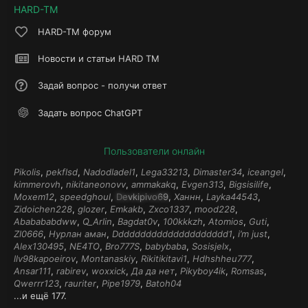
HARD-TM
HARD-TM форум
Новости и статьи HARD TM
Задай вопрос - получи ответ
Задать вопрос ChatGPT
Пользователи онлайн
Pikolis
pekflsd
Nadodladel1
Lega33213
Dimaster34
iceangel
kimmerovh
nikitaneonovv
ammakakq
Evgen313
Bigsisilife
Moxem12
speedghoul
Devkipivo69
Ханнн
Layka44543
Zidoichen228
glozer
Emkakb
Zxco1337
mood228
Ababababdww
Q_Arlin
Bagdat0v
100kkkzh
Atomios
Guti
Zl0666
Нурлан аман
Ddddddddddddddddddddd1
i’m just
Alex130495
NE4TO
Bro777S
babybaba
Sosisjelx
llv98kapoeirov
Montanaskiy
Rikitikitavi1
Hdhshheu777
Ansar111
rabirev
woxxick
Да да нет
Pikyboy4ik
Romsas
Qwerrr123
rauriter
Pipe1979
Batoh04
...и ещё 177.