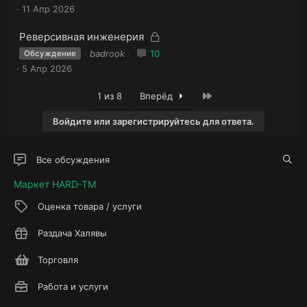
к
а
к
11 Апр 2026
р
р
ы
ы
З
З
Реверсивная инженерия
т
т
а
а
а
badrook
10
Обсуждение
к
а
к
5 Апр 2026
р
р
ы
ы
Последняя
1 из 8
Вперёд
т
т
а
Войдите или зарегистрируйтесь для ответа.
а
Все обсуждения
Маркет HARD-TM
Оценка товара / услуги
Раздача Халявы
Торговля
Работа и услуги