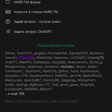
HARD-TM форум
Новости и статьи HARD TM
Задай вопрос - получи ответ
Задать вопрос ChatGPT
Пользователи онлайн
Ddhas
Tutnil1212
gugaka
Peeinabottle
Egroka2007
Bludmue
xmuxhn
Erbus222
Milanholia
Ааминкк
Lol123321
lenovog70
mrak111
Фара111
Dddaaazzz
Ajsjsjdjjd
dead.person
Dizzel_g
Мммрпппее
elkaVLesu
Gordonn
michater
Shulin
Saider
Confessor1
Tatarinnn1
Alek0110
gmhut
Foe4
Nusferatum
sjhsjskks
LYN
Deadmanhere1
DARK50
Janchik
BlaSeRFeeD
Mancunian
qwerty867
Eternity96
Щвдалад
Mishachern
nur9n
dosfsja
BigBosss.777
Yokj
azret_game
Ghgcfgh
kromans80
AMS999
Mizzor7
...и ещё 108.
Всего: 790 (пользователей: 158, гостей: 632)