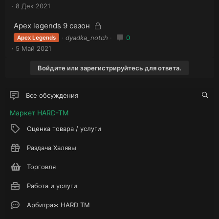
а
к
8 Дек 2021
р
р
ы
ы
З
З
Apex legends 9 сезон
т
т
а
а
а
dyadka_notch
0
Apex Legends
к
а
к
5 Май 2021
р
р
ы
ы
Войдите или зарегистрируйтесь для ответа.
т
т
а
а
Все обсуждения
Маркет HARD-TM
Оценка товара / услуги
Раздача Халявы
Торговля
Работа и услуги
Арбитраж HARD TM