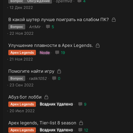
opermvd
4
Вопрос
Обсуждение
к
а
к
12 Дек 2022
р
р
ы
ы
З
З
В какой шутер лучше поиграть на слабом ПК?
т
т
а
а
а
ArtMir
5
Вопрос
к
а
к
22 Ноя 2022
р
р
ы
ы
З
З
Улучшение плавности в Apex Legends.
т
т
а
а
а
Node
19
Apex Legends
к
а
к
21 Ноя 2022
р
р
ы
ы
З
З
Помогите найти игру
т
т
а
а
а
radik1052
0
Вопрос
к
а
к
23 Сен 2022
р
р
ы
ы
З
З
Абуз бот лобби
т
т
а
а
а
Всадник Удалено
9
Apex Legends
к
а
к
20 Июл 2022
р
р
ы
ы
З
З
Apex legends, Tier-list 8 season
т
т
а
а
а
Всадник Удалено
12
Apex Legends
к