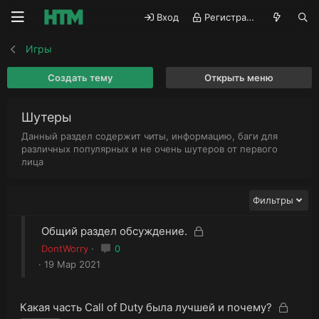
Вход
Регистрация
Игры
Создать тему
Открыть меню
Шутеры
Данный раздел содержит читы, информацию, баги для
различных популярных и не очень шутеров от первого
лица
Фильтры
З
З
Общий раздел обсуждение.
а
а
DontWorry
0
к
к
19 Мар 2021
р
р
ы
ы
т
т
З
З
Какая часть Call of Duty была лучшей и почему?
а
а