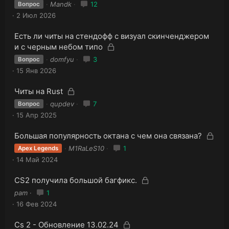
а
а
Mandk
12
Вопрос
к
к
2 Июл 2026
р
р
ы
ы
З
Есть ли читы на стендофф с визуал скинченджером
т
т
а
З
а
и с черным небом типо
к
а
а
domfyu
3
Вопрос
р
к
15 Янв 2026
ы
р
т
ы
З
а
З
Читы на Rust
т
а
а
qupdev
7
Вопрос
к
а
к
15 Апр 2025
р
р
ы
ы
З
З
Большая популярность октана с чем она связана?
т
т
а
а
а
M1RaLeS10
1
Apex Legends
к
а
к
14 Май 2024
р
р
ы
ы
З
З
CS2 получила большой багфикс.
т
т
а
а
а
pam
1
к
а
к
16 Фев 2024
р
р
ы
ы
З
З
Cs 2 - Обновление 13.02.24
т