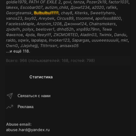
goldie1979
PATH OF EXILE 2
govi
tenza
Pozer2k19
factor1031
lakexx
Escobar007
autizm_child
Дони1234
a2020
rafikk
Georgteamsk
Bulbulbul1111
chay8
Kiterks
Sweettyhero
vanos23
bxy92
Areybek
Circus89
ttoomm4
apofisss8800
FacelessMaple
Anonim_1208
Джонни124
Chainsmokers
zjvdefh
pollyx
beelover1
dhhd52h
xnp89z79nn
Тема
Факелов
4pda
Reeytff
ZXCMORTED
Aladin03
Twimix
Dandu
raido
sqwix
lapalapa
Invoker123
Sapargas
uuueeesuuuiii
mkt
OwnG
JJejxhejjj
Ttttrrssrr
anisaxs05
...и ещё 118.
Всего: 966 (пользователей: 168, гостей: 798)
Статистика
Связаться с нами
Реклама
Abuse email:
abuse.hard@yandex.ru