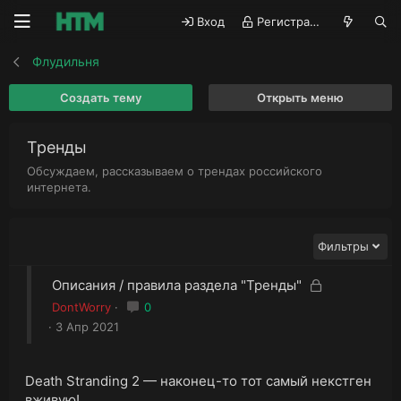
Вход
Регистрация
Флудильня
Создать тему
Открыть меню
Тренды
Обсуждаем, рассказываем о трендах российского
интернета.
Фильтры
З
З
Описания / правила раздела "Тренды"
а
а
DontWorry
0
к
к
3 Апр 2021
р
р
ы
ы
т
т
Death Stranding 2 — наконец-то тот самый некстген
а
а
вживую!