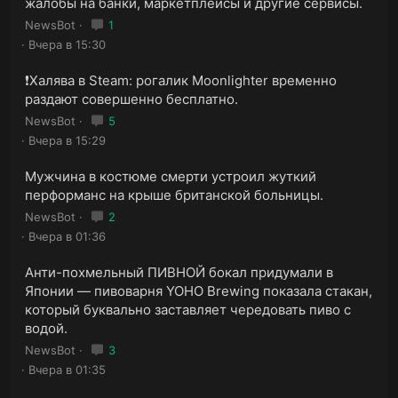
жалобы на банки, маркетплейсы и другие сервисы.
NewsBot
1
Вчера в 15:30
❗️Халява в Steam: рогалик Moonlighter временно
раздают совершенно бесплатно.
NewsBot
5
Вчера в 15:29
Мужчина в костюме смерти устроил жуткий
перформанс на крыше британской больницы.
NewsBot
2
Вчера в 01:36
Анти-похмельный ПИВНОЙ бокал придумали в
Японии — пивоварня YOHO Brewing показала стакан,
который буквально заставляет чередовать пиво с
водой.
NewsBot
3
Вчера в 01:35