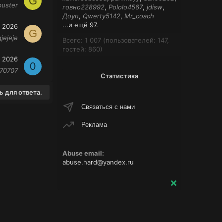
G
buster
говно228992
Pololo4567
jdisw
Доуп
Qwerty5142
Mr_coach
...и ещё 97.
 2026
G
jejeje
Всего: 1 007 (пользователей: 147,
гостей: 860)
 2026
0
70707
Статистика
 для ответа.
Связаться с нами
Реклама
Abuse email:
abuse.hard@yandex.ru