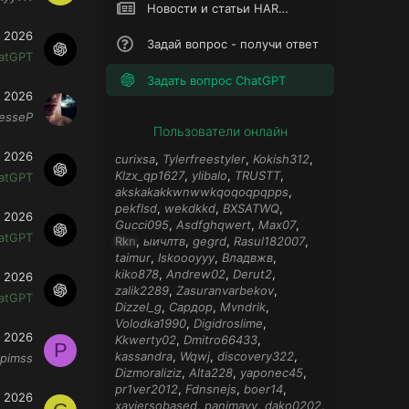
Новости и статьи HARD TM
 2026
Задай вопрос - получи ответ
atGPT
Задать вопрос ChatGPT
 2026
esseP
Пользователи онлайн
 2026
curixsa
Tylerfreestyler
Kokish312
Klzx_qp1627
ylibalo
TRUSTT
atGPT
akskakakkwnwwkqoqoqpqpps
pekflsd
wekdkkd
BXSATWQ
 2026
Gucci095
Asdfghqwert
Max07
atGPT
Rkn
ыичлтв
gegrd
Rasul182007
taimur
Iskoooyyy
Владвжв
kiko878
Andrew02
Derut2
 2026
zalik2289
Zasuranvarbekov
atGPT
Dizzel_g
Сардор
Mvndrik
Volodka1990
Digidroslime
 2026
Kkwerty02
Dmitro66433
P
kassandra
Wqwj
discovery322
pimss
Dizmoraliziz
Alta228
yaponec45
pr1ver2012
Fdnsnejs
boer14
 2026
xaviersobased
panimayy
dako0202