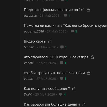
т
к
а
р
З
Подскажи фильмы похожие на 1+1
ы
а
qwebrac
28 Май 2026
1
т
к
а
р
Помогла ли вам книга "Как легко бросить кури
ы
eugene_2016
27 Май 2026
5
т
а
З
Видео карты
а
binbav
27 Май 2026
1
к
р
З
что случилось 2001 года 11 сентября
ы
а
vobatt
27 Май 2026
1
т
к
а
р
З
как быстро уснуть ночь в час ночи
ы
а
vobatt
27 Май 2026
1
т
к
а
р
З
Как получить сообщения?
ы
а
Drahjj
25 Май 2026
4
т
к
а
р
З
Как заработать большие деньги