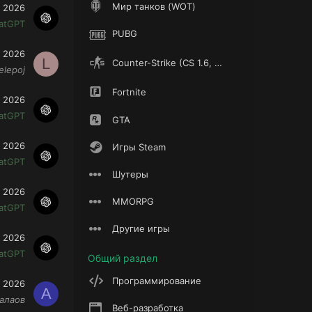
Мир танков (WOT)
 2026
atGPT
PUBG
 2026
L
Counter-Strike (CS 1.6, CS 2)
elepoj
Fortnite
 2026
atGPT
GTA
 2026
Игры Steam
atGPT
Шутеры
 2026
MMORPG
atGPT
Другие игры
 2026
atGPT
Общий раздел
Программирование
 2026
А
алаов
Веб-разработка