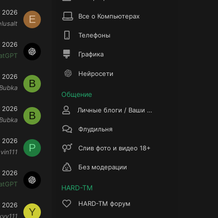
 2026
Все о Компьютерах
E
elusalt
Телефоны
 2026
Графика
atGPT
Нейросети
 2026
B
Bubka
Общение
 2026
Личные блоги / Ваши истории
B
Bubka
Флудильня
 2026
P
Слив фото и видео 18+
vin111
Без модерации
 2026
atGPT
HARD-TM
HARD-TM форум
 2026
Y
kyy111