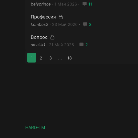
ы
а
belyprince
1 Май 2026
11
т
к
а
р
З
Профессия
ы
а
kombox2
23 Май 2026
3
т
к
а
р
З
Вопрос
ы
а
smallik1
21 Май 2026
2
т
к
а
р
1
2
3
...
18
ы
т
а
HARD-TM