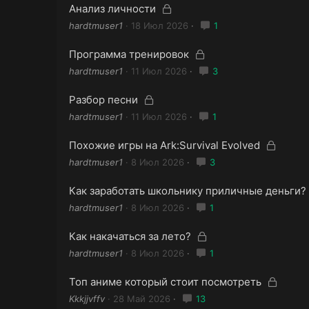
З
Анализ личности
а
hardtmuser1
18 Июл 2026
1
к
р
З
Программа тренировок
ы
а
hardtmuser1
11 Июл 2026
3
т
к
а
р
З
Разбор песни
ы
а
hardtmuser1
11 Июл 2026
1
т
к
а
р
З
Похожие игры на Ark:Survival Evolved
ы
а
hardtmuser1
8 Июл 2026
3
т
к
а
р
Как заработать школьнику приличные деньги?
ы
hardtmuser1
8 Июл 2026
1
т
а
З
Как накачаться за лето?
а
hardtmuser1
8 Июл 2026
1
к
р
З
Топ аниме который стоит посмотреть
ы
а
Kkkjjvffv
28 Май 2026
13
т