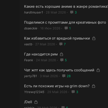
к
а
р
Какие есть хорошие аниме в жанре романтика
ы
hardtmuser1
28 Май 2026
3
т
а
Поделимся с промптами для креативных фото
dsaeckie
16 Июн 2026
1
З
Как избавиться от вредной привычки
а
vastb
27 Май 2026
7
к
р
З
Где находится рим
ы
а
Feank
24 Май 2026
5
т
к
а
р
З
Чат жпт как здесь получить сообщений
ы
а
yerty781
3 Май 2026
28
т
к
а
р
З
Есть ли похожие игры на grim down?
ы
а
Ytrewq12345
29 Май 2026
3
т
к
а
р
З
/Dell
ы
а
ssinkiz
29 Май 2026
6