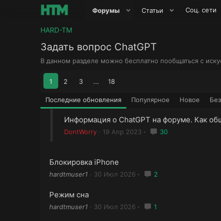
Соц. сети
Форумы
Статьи
HARD-TM
Задать вопрос ChatGPT
В данном разделе можно бесплатно пообщаться с иск
1
2
3
...
18
Последние обновления
Популярное
Новое
Без
Информация о ChatGPT на форуме. Как об
DontWorry
19 Апр 2023
30
Блокировка iPhone
hardtmuser1
30 Июл 2026
2
Режим сна
hardtmuser1
30 Июл 2026
1