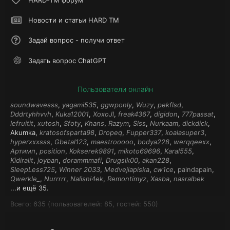
HARD-TM форум
Новости и статьи HARD TM
Задай вопрос - получи ответ
Задать вопрос ChatGPT
Пользователи онлайн
soundwavesss
yagami535
ggwponly
Wuzy
pekflsd
Dddrtyhhvvh
Kuka12001
XoxoJl
freak4367
digidon
777passat
lefruitit
xutosh
Sfoty
Khans
Razym
Slss
Nurkaam
dickdick
Akumka
kratosofsparta98
Dropeq
Fupper337
koalasuper3
hyperxxxsss
Gbetal123
maestrooooo
bodya228
werqqeexx
Артимп
position
Kokserek9891
mikoto69696
Karal555
Kidiralit
joyban
dorammmafi
Drugsik00
akan228
SleepLess725
Winner 2033
Medvejiapiska
cw1ce
paindapain
Qwerkle_
Nurrrrr
Nalisni4ek
Remontimyz
Xasba
nasralbek
...и ещё 35.
Всего: 635 (пользователей: 85, гостей: 550)