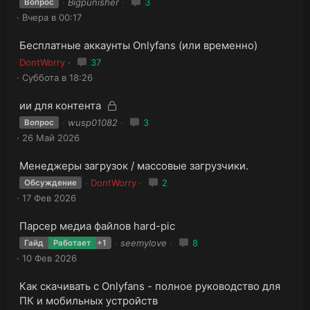
Bigpunisher
3
Вопрос
Вчера в 00:17
Бесплатные аккаунты Onlyfans (или временно)
DontWorry
37
Суббота в 18:26
З
З
ии для контента
а
а
wusp01082
3
Вопрос
к
к
26 Май 2026
р
р
ы
ы
Менеджеры загрузок / массовые загрузчики.
т
т
а
DontWorry
2
Обсуждение
а
17 Фев 2026
Парсер медиа файлов hard-pic
seemylove
8
Гайд
Работает
+1
10 Фев 2026
Как скачивать с Onlyfans - полное руководство для
ПК и мобильных устройств