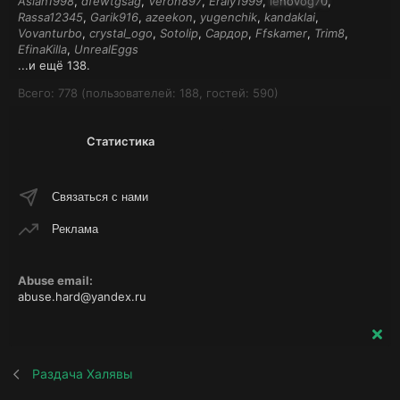
Aslan1998
dfewtgsag
Veron897
Eraly1999
lenovog70
Rassa12345
Garik916
azeekon
yugenchik
kandaklai
Vovanturbo
crystal_ogo
Sotolip
Сардор
Ffskamer
Trim8
EfinaKilla
UnrealEggs
...и ещё 138.
Всего: 778 (пользователей: 188, гостей: 590)
Статистика
Связаться с нами
Реклама
Abuse email:
abuse.hard@yandex.ru
Раздача Халявы