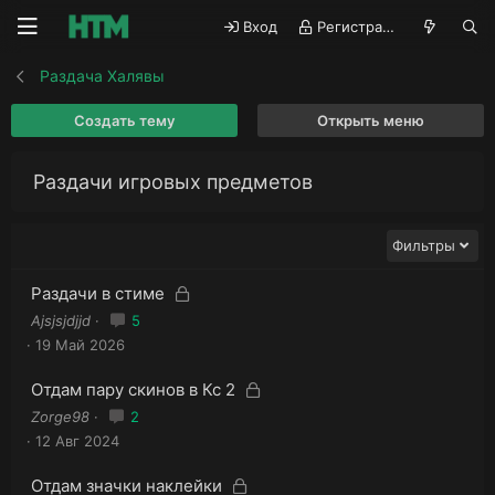
Вход
Регистрация
Раздача Халявы
Создать тему
Открыть меню
Раздачи игровых предметов
Фильтры
З
З
Раздачи в стиме
а
а
Ajsjsjdjjd
5
к
к
19 Май 2026
р
р
ы
ы
З
З
Отдам пару скинов в Кс 2
т
т
а
а
а
Zorge98
2
к
а
к
12 Авг 2024
р
р
ы
ы
З
З
Отдам значки наклейки
т