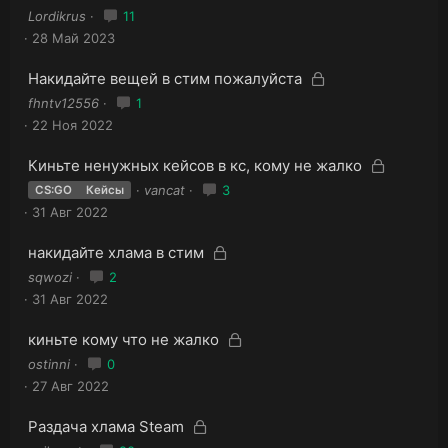
т
а
а
а
Lordikrus
11
к
а
к
28 Май 2023
р
р
ы
ы
З
З
Накидайте вещей в стим пожалуйста
т
т
а
а
а
fhntv12556
1
к
а
к
22 Ноя 2022
р
р
ы
ы
З
З
Киньте ненужных кейсов в кс, кому не жалко
т
т
а
а
а
vancat
3
CS:GO
Кейсы
к
а
к
31 Авг 2022
р
р
ы
ы
З
З
накидайте хлама в стим
т
т
а
а
а
sqwozi
2
к
а
к
31 Авг 2022
р
р
ы
ы
З
З
киньте кому что не жалко
т
т
а
а
а
оstinni
0
к
а
к
27 Авг 2022
р
р
ы
ы
З
З
Раздача хлама Steam
т
т
а
а
а