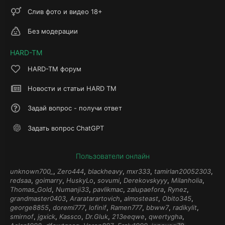
Слив фото и видео 18+
Без модерации
HARD-TM
HARD-TM форум
Новости и статьи HARD TM
Задай вопрос - получи ответ
Задать вопрос ChatGPT
Пользователи онлайн
unknown700_
Zero444
blackheavy
mxr333
tamirlan20052303
redsaa
goimarry
HuskyLo
sovumi
Derekovskyyy
Milanholia
Thomas_Gold
Numanji33
pavlikmac
zalupaefora
Rynez
grandmaster0403
Araratarartovich
almosteast
Obito345
george8855
doremi777
lofinif
Ramen777
bbww7
radikylit
smirnof
jgxick
Kassco
Dr.Gluk
213eeqwe
qwertygha