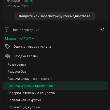
psihopat
20
к
а
к
22 Июн 2022
р
р
ы
ы
Войдите или зарегистрируйтесь для ответа.
т
т
а
а
Все обсуждения
Маркет HARD-TM
Оценка товара / услуги
Раздача Халявы
Розыгрыши
Раздачи баз
Раздачи аккаунтов и ключей
Раздачи игровых предметов
Подарки, стикеры в соц.сетях
Бесплатная накрутка
Промокоды, купоны