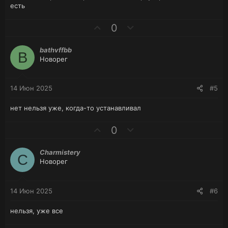
й
й
есть
г
г
П
Н
о
о
0
о
е
л
л
з
г
о
о
bathvffbb
B
и
а
с
с
Новорег
т
т
и
и
в
в
14 Июн 2025
#5
н
н
ы
ы
нет нельзя уже, когда-то устанавливал
й
й
г
г
П
Н
0
о
о
о
е
л
л
з
г
Charmistery
C
о
о
и
а
Новорег
с
с
т
т
и
и
в
в
14 Июн 2025
#6
н
н
ы
ы
нельзя, уже все
й
й