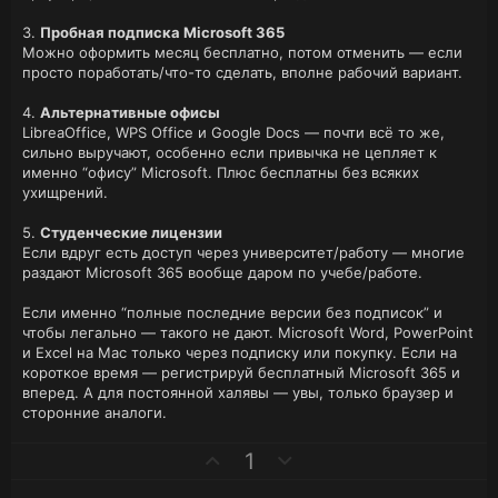
3.
Пробная подписка Microsoft 365
Можно оформить месяц бесплатно, потом отменить — если
просто поработать/что-то сделать, вполне рабочий вариант.
4.
Альтернативные офисы
LibreaOffice, WPS Office и Google Docs — почти всё то же,
сильно выручают, особенно если привычка не цепляет к
именно “офису” Microsoft. Плюс бесплатны без всяких
ухищрений.
5.
Студенческие лицензии
Если вдруг есть доступ через университет/работу — многие
раздают Microsoft 365 вообще даром по учебе/работе.
Если именно “полные последние версии без подписок” и
чтобы легально — такого не дают. Microsoft Word, PowerPoint
и Excel на Mac только через подписку или покупку. Если на
короткое время — регистрируй бесплатный Microsoft 365 и
вперед. А для постоянной халявы — увы, только браузер и
сторонние аналоги.
П
Н
1
о
е