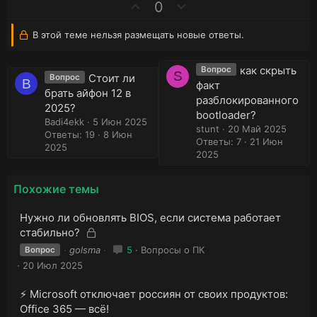
г
г
П
Н
0
о
о
о
е
л
л
з
г
В этой теме нельзя размещать новые ответы.
о
о
и
а
с
с
т
т
как скрыть
Вопрос
и
и
S
Стоит ли
Вопрос
B
факт
в
в
брать айфон 12 в
разблокированного
н
н
2025?
bootloader?
ы
ы
Badi4ekk
5 Июн 2025
stunt
20 Май 2025
й
й
Ответы: 19
8 Июн
Ответы: 7
21 Июн
г
г
2025
2025
о
о
л
л
о
о
Похожие темы
с
с
З
Нужно ли обновлять BIOS, если система работает
а
З
стабильно?
к
а
golsma
5
Вопросы о ПК
Вопрос
р
к
20 Июл 2025
ы
р
т
ы
а
⚡️ Microsoft отключает россиян от своих продуктов:
т
Office 365 — всё!