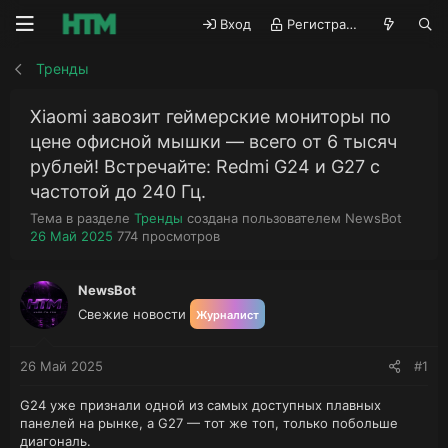
Вход
Регистрация
Тренды
Xiaomi завозит геймерские мониторы по
цене офисной мышки — всего от 6 тысяч
рублей! Встречайте: Redmi G24 и G27 с
частотой до 240 Гц.
А
Тема в разделе
Тренды
создана пользователем
NewsBot
Д
П
в
26 Май 2025
774
просмотров
а
р
т
т
о
о
а
с
р
NewsBot
н
м
т
Свежие новости
Журналист
а
о
е
ч
т
м
а
р
ы
26 Май 2025
#1
л
ы
а
G24 уже признали одной из самых доступных плавных
панелей на рынке, а G27 — тот же топ, только побольше
диагональ.