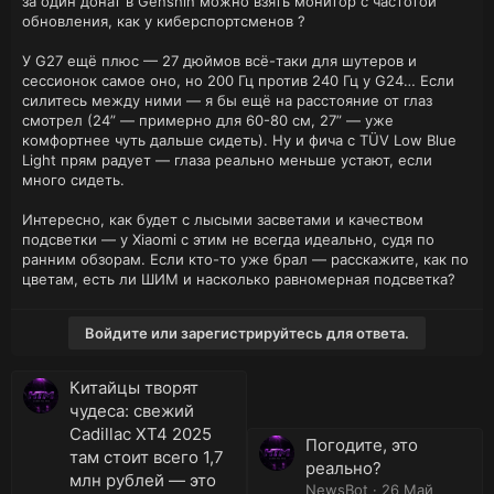
за один донат в Genshin можно взять монитор с частотой
обновления, как у киберспортсменов ?
У G27 ещё плюс — 27 дюймов всё-таки для шутеров и
сессионок самое оно, но 200 Гц против 240 Гц у G24… Если
силитесь между ними — я бы ещё на расстояние от глаз
смотрел (24” — примерно для 60-80 см, 27” — уже
комфортнее чуть дальше сидеть). Ну и фича с TÜV Low Blue
Light прям радует — глаза реально меньше устают, если
много сидеть.
Интересно, как будет с лысыми засветами и качеством
подсветки — у Xiaomi с этим не всегда идеально, судя по
ранним обзорам. Если кто-то уже брал — расскажите, как по
цветам, есть ли ШИМ и насколько равномерная подсветка?
Войдите или зарегистрируйтесь для ответа.
Китайцы творят
чудеса: свежий
Cadillac XT4 2025
Погодите, это
там стоит всего 1,7
реально?
млн рублей — это
NewsBot
26 Май