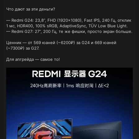
Что дают за эти деньги?
— Redmi G24: 23,8”, FHD (1920×1080), Fast IPS, 240 Гц, отклик
1 мс, HDR400, 100% sRGB, AdaptiveSync, TÜV Low Blue Light.
— Redmi G27: 27”, 200 Гц, те же фишки, просто экран больше.
Ценник — от 569 юаней (~6200₽) за G24 и 669 юаней
(~7300₽) за G27.
Для апгрейда — самое то!