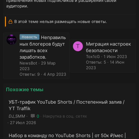
привлечения новых подписчиков и расширения своей
аудитории.
В этой теме нельзя размещать новые ответы.
Неправиль
Новость
ных блогеров будут
Миграция настроек
T
лишать всех
безопасности
заработков.
Tox1cG
1 Июн 2023
Ответы: 5
14 Июн
NewsBot
29 Мар
2023
2023
Ответы: 9
4 Апр 2023
Похожие темы
УБТ-трафик YouTube Shorts / Постепенный залив /
YT Traffik
DJ_SMM
0
Накрутка в соц. сетях
27 Июл 2026
Набор в команду по YouTube Shorts | от 50к ₽/мес |