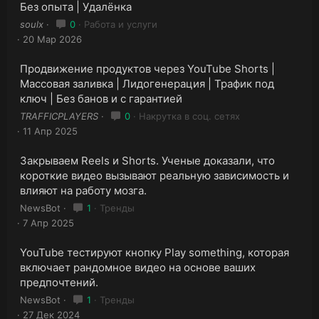
Без опыта | Удалёнка
soulx
0
Работа и услуги
20 Мар 2026
Продвижение продуктов через YouTube Shorts |
Массовая заливка | Лидогенерация | Трафик под
ключ | Без банов и с гарантией
TRAFFICPLAYERS
0
Накрутка в соц. сетях
11 Апр 2025
Закрываем Reels и Shorts. Ученые доказали, что
короткие видео вызывают реальную зависимость и
влияют на работу мозга.
NewsBot
1
Тренды
7 Апр 2025
YouTube тестируют кнопку Play something, которая
включает рандомное видео на основе ваших
предпочтений.
NewsBot
1
Тренды
27 Дек 2024