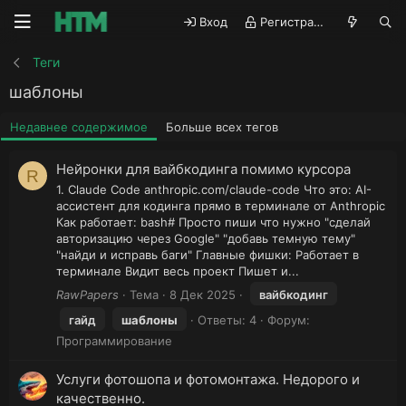
Вход
Регистрация
Теги
шаблоны
Недавнее содержимое
Больше всех тегов
Нейронки для вайбкодинга помимо курсора
R
1. Claude Code anthropic.com/claude-code Что это: AI-
ассистент для кодинга прямо в терминале от Anthropic
Как работает: bash# Просто пиши что нужно "сделай
авторизацию через Google" "добавь темную тему"
"найди и исправь баги" Главные фишки: Работает в
терминале Видит весь проект Пишет и...
RawPapers
Тема
8 Дек 2025
вайбкодинг
гайд
шаблоны
Ответы: 4
Форум:
Программирование
Услуги фотошопа и фотомонтажа. Недорого и
качественно.