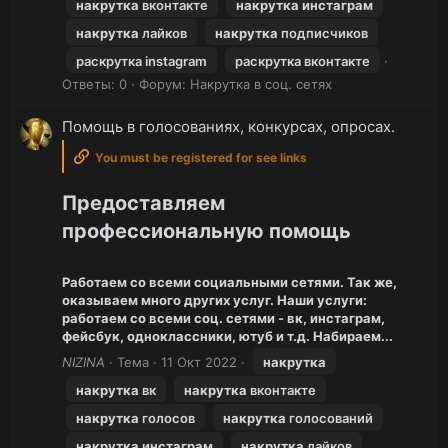
накрутка
вконтакте
накрутка
инстаграм
накрутка
лайков
накрутка
подписчиков
раскрутка instagram
раскрутка вконтакте
Ответы: 0
Форум:
Накрутка в соц. сетях
Помощь в голосованиях, конкурсах, опросах.
You must be registered for see links
Предоставляем
профессиональную помощь
Работаем со всеми социальными сетями. Так же,
оказываем много других услуг. Наши услуги:
работаем со всеми соц. сетями - вк, инстаграм,
фейсбук, одноклассники, ютуб и т.д. Набираем...
NIZINA
Тема
11 Окт 2022
накрутка
накрутка
вк
накрутка
вконтакте
накрутка
голосов
накрутка
голосований
накрутка
инстаграм
накрутка
лайков