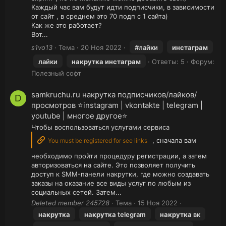
Каждый час вам будут идти подписчики, в зависимости
от сайт , в среднем это 70 подп с 1 сайта)
Как же это работает?
Вот...
s1vo13
Тема
20 Ноя 2022
#лайки
инстаграм
лайки
накрутка
инстаграм
Ответы: 5
Форум:
Полезный софт
samkruchu.ru накрутка подписчиков/лайков/
D
просмотров ⭐instagram | vkontakte | telegram |
youtube | многое другое⭐
Чтобы воспользоваться услугами сервиса
, сначала вам
You must be registered for see links
необходимо пройти процедуру регистрации, а затем
авторизоваться на сайте. Это позволяет получить
доступ к SMM-панели накрутки, где можно создавать
заказы на оказание все виды услуг по любым из
социальных сетей. Затем...
Deleted member 245728
Тема
15 Ноя 2022
накрутка
накрутка
telegram
накрутка
вк