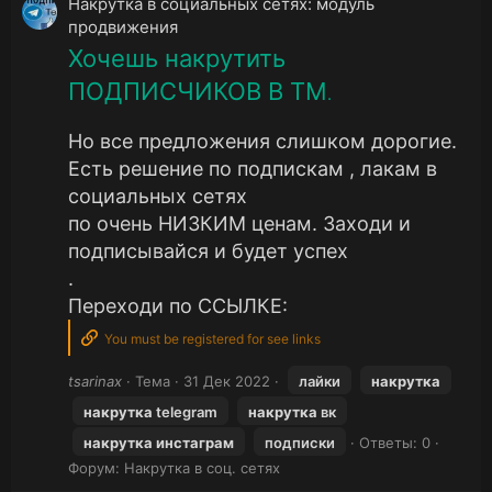
Накрутка в социальных сетях: модуль
продвижения
Хочешь накрутить
ПОДПИСЧИКОВ В ТМ
.
Но все предложения слишком дорогие.
Есть решение по подпискам , лакам в
социальных сетях
по очень НИЗКИМ ценам. Заходи и
подписывайся и будет успех
.
Переходи по ССЫЛКЕ:
You must be registered for see links
tsarinax
Тема
31 Дек 2022
лайки
накрутка
накрутка
telegram
накрутка
вк
накрутка
инстаграм
подписки
Ответы: 0
Форум:
Накрутка в соц. сетях