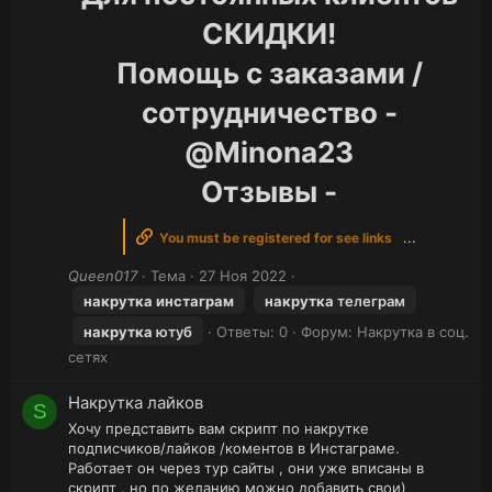
СКИДКИ!
Помощь с заказами /
сотрудничество -
@Minona23
Отзывы -
...​
You must be registered for see links
Queen017
Тема
27 Ноя 2022
накрутка
инстаграм
накрутка
телеграм
накрутка
ютуб
Ответы: 0
Форум:
Накрутка в соц.
сетях
Накрутка лайков
S
Хочу представить вам скрипт по накрутке
подписчиков/лайков /коментов в Инстаграме.
Работает он через тур сайты , они уже вписаны в
скрипт , но по желанию можно добавить свои)