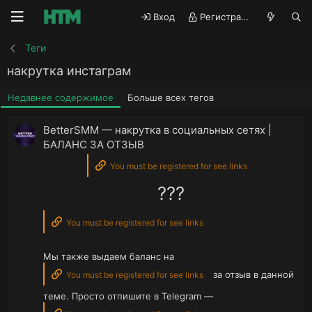
Вход
Регистрация
Теги
накрутка инстаграм
Недавнее содержимое
Больше всех тегов
BetterSMM — накрутка в социальных сетях |
БАЛАНС ЗА ОТЗЫВ
You must be registered for see links
???
You must be registered for see links
Мы также выдаем баланс на
за отзыв в данной
You must be registered for see links
теме. Просто отпишите в Telegram —