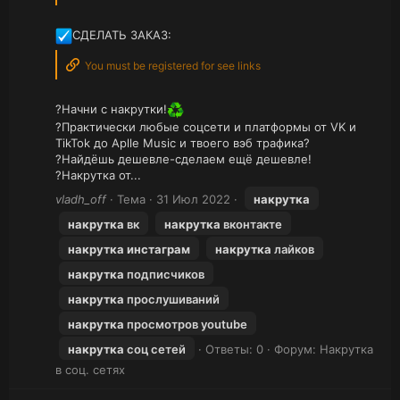
СДЕЛАТЬ ЗАКАЗ:
You must be registered for see links
?Начни с накрутки!
?Практически любые соцсети и платформы от VK и
TikTok до Aplle Music и твоего вэб трафика?
?Найдёшь дешевле-сделаем ещё дешевле!
?Накрутка от...
vladh_off
Тема
31 Июл 2022
накрутка
накрутка
вк
накрутка
вконтакте
накрутка
инстаграм
накрутка
лайков
накрутка
подписчиков
накрутка
прослушиваний
накрутка
просмотров youtube
накрутка
соц сетей
Ответы: 0
Форум:
Накрутка
в соц. сетях