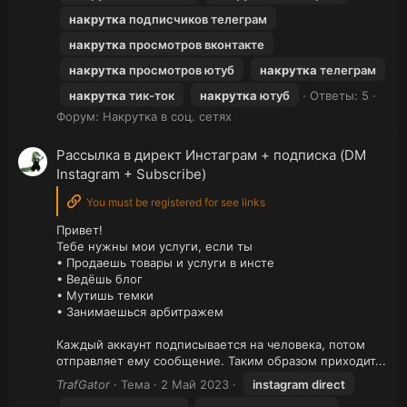
накрутка
подписчиков телеграм
накрутка
просмотров вконтакте
накрутка
просмотров ютуб
накрутка
телеграм
накрутка
тик-ток
накрутка
ютуб
Ответы: 5
Форум:
Накрутка в соц. сетях
Рассылка в директ Инстаграм + подписка (DM
Instagram + Subscribe)
You must be registered for see links
Привет!
Тебе нужны мои услуги, если ты
• Продаешь товары и услуги в инсте
• Ведёшь блог
• Мутишь темки
• Занимаешься арбитражем
Каждый аккаунт подписывается на человека, потом
отправляет ему сообщение. Таким образом приходит...
TrafGator
Тема
2 Май 2023
instagram direct