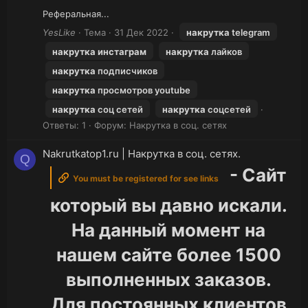
Реферальная...
YesLike
Тема
31 Дек 2022
накрутка
telegram
накрутка
инстаграм
накрутка
лайков
накрутка
подписчиков
накрутка
просмотров youtube
накрутка
соц сетей
накрутка
соцсетей
Ответы: 1
Форум:
Накрутка в соц. сетях
Nakrutkatop1.ru | Накрутка в соц. сетях.
Q
- Сайт
You must be registered for see links
который вы давно искали.
На данный момент на
нашем сайте более 1500
выполненных заказов.
Для постоянных клиентов