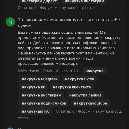
инстаграм
директ
накрутка
инстаграм
Ответы: 9
Форум:
Накрутка в соц. сетях
Только качественная накрутка - это то что тебе
N
нужно
Вам нужна поддержка социальных медиа? Мы
предлагаем быстрое и надежное решение – накрутку
лайков. Добавьте своим постам профессиональный
вид, привлекая внимание потенциальных клиентов.
Наша накрутка лайков гарантирует вам наилучший
результат за минимальное время. Наши
профессиональные менеджеры...
Nakrutkavip
Тема
19 Фев 2023
накрутка
накрутка
telegram
накрутка
tiktok
накрутка
вк
накрутка
вконтакте
накрутка
инстаграм
накрутка
лайков
накрутка
подписчиков
накрутка
youtube
накрутка
ютуб
Ответы: 0
Форум:
Накрутка в соц.
сетях