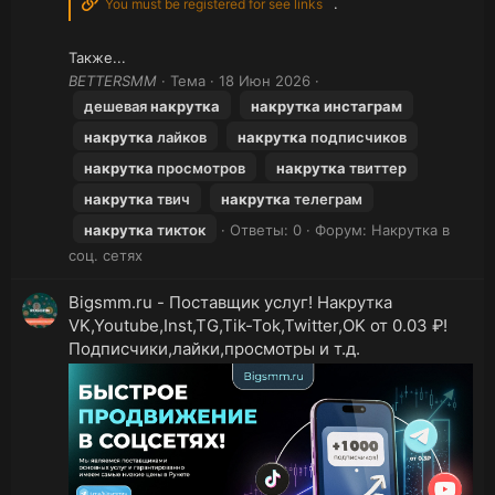
.
You must be registered for see links
Также...
BETTERSMM
Тема
18 Июн 2026
дешевая
накрутка
накрутка
инстаграм
накрутка
лайков
накрутка
подписчиков
накрутка
просмотров
накрутка
твиттер
накрутка
твич
накрутка
телеграм
накрутка
тикток
Ответы: 0
Форум:
Накрутка в
соц. сетях
Bigsmm.ru - Поставщик услуг! Накрутка
VK,Youtube,Inst,TG,Tik-Tok,Twitter,OK от 0.03 ₽!
Подписчики,лайки,просмотры и т.д.