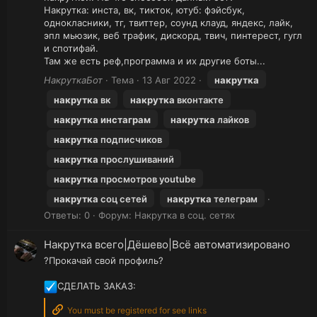
Накрутка: инста, вк, тикток, ютуб: фэйсбук,
однокласники, тг, твиттер, соунд клауд, яндекс, лайк,
эпл мьюзик, веб трафик, дискорд, твич, пинтерест, гугл
и спотифай.
Там же есть реф,программа и их другие боты...
НакруткаБот
Тема
13 Авг 2022
накрутка
накрутка
вк
накрутка
вконтакте
накрутка
инстаграм
накрутка
лайков
накрутка
подписчиков
накрутка
прослушиваний
накрутка
просмотров youtube
накрутка
соц сетей
накрутка
телеграм
Ответы: 0
Форум:
Накрутка в соц. сетях
Накрутка всего|Дёшево|Всё автоматизировано
?Прокачай свой профиль?
СДЕЛАТЬ ЗАКАЗ:
You must be registered for see links