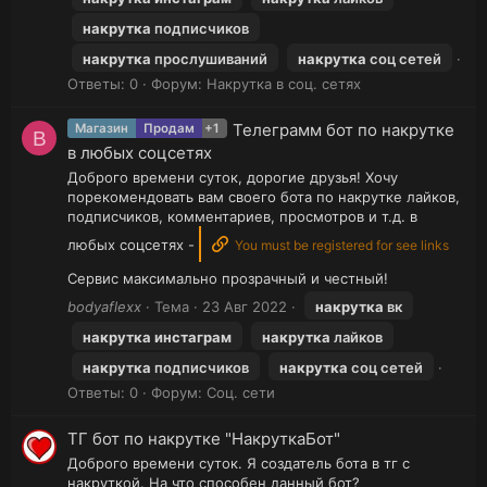
накрутка
подписчиков
накрутка
прослушиваний
накрутка
соц сетей
Ответы: 0
Форум:
Накрутка в соц. сетях
Телеграмм бот по накрутке
Магазин
Продам
+1
B
в любых соцсетях
Доброго времени суток, дорогие друзья! Хочу
порекомендовать вам своего бота по накрутке лайков,
подписчиков, комментариев, просмотров и т.д. в
любых соцсетях -
You must be registered for see links
Сервис максимально прозрачный и честный!
bodyaflexx
Тема
23 Авг 2022
накрутка
вк
накрутка
инстаграм
накрутка
лайков
накрутка
подписчиков
накрутка
соц сетей
Ответы: 0
Форум:
Соц. сети
ТГ бот по накрутке "НакруткаБот"
Доброго времени суток. Я создатель бота в тг с
накруткой. На что способен данный бот?