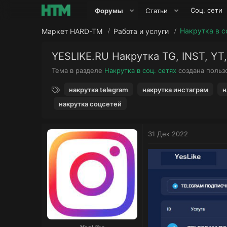
Соц. сети
Форумы
Статьи
Накрутка в с
Маркет HARD-TM
Работа и услуги
YESLIKE.RU Накрутка TG, INST, YT
Тема в разделе
Накрутка в соц. сетях
создана поль
Т
накрутка telegram
накрутка инстаграм
н
е
накрутка соцсетей
г
и
31 Дек 2022