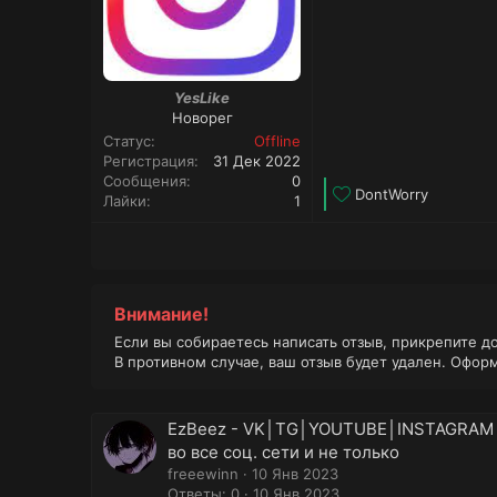
YesLike
Новорег
Статус
Offline
Регистрация
31 Дек 2022
Сообщения
0
Л
DontWorry
Лайки
1
а
й
к
и
:
Внимание!
Если вы собираетесь написать отзыв, прикрепите д
В противном случае, ваш отзыв будет удален. Офор
EzBeez - VK│︎TG│︎YOUTUBE│︎INSTAGRAM│
во все соц. сети и не только
freeewinn
10 Янв 2023
Ответы: 0
10 Янв 2023