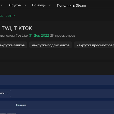
Другое
Помощь
Пополнить Steam
оц. сетях
, TWI, TIKTOK
А
Д
П
зователем
YesLike
31 Дек 2022
2K
просмотров
в
а
р
т
т
о
акрутка лайков
накрутка подписчиков
накрутка просмотров 
о
а
с
р
н
м
т
а
о
е
ч
т
м
а
р
ы
л
ы
а