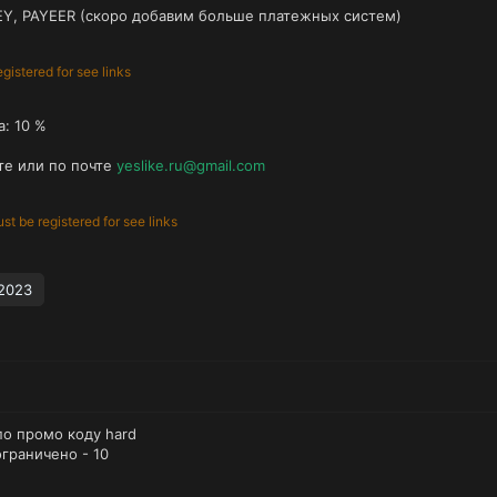
Y, PAYEER (скоро добавим больше платежных систем)
gistered for see links
: 10 %
те или по почте
yeslike.ru@gmail.com
t be registered for see links
2023
 по промо коду hard
граничено - 10