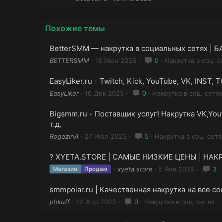
Похожие темы
BetterSMM — накрутка в социальных сетях |
BETTERSMM
18 Июн 2026
0
Накрутка в соц. с
EasyLiker.ru - Twitch, Kick, YouTube, VK, INST, 
EasyLiker
16 Дек 2025
0
Накрутка в соц. сетя
Bigsmm.ru - Поставщик услуг! Накрутка VK,Yout
т.д.
RogozinA
27 Июл 2025
5
Накрутка в соц. сетя
? XYETA.STORE | САМЫЕ НИЗКИЕ ЦЕНЫ | НАК
xyeta.store
5 Янв 2026
3
Магазин
Продам
smmpolar.ru | Качественная накрутка на все с
phkuff
23 Апр 2023
0
Накрутка в соц. сетях