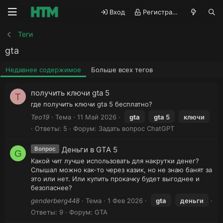
Вход
Регистрация
Теги
gta
Недавнее содержимое
Больше всех тегов
получить ключи gta 5
T
где получить ключи gta 5 бесплатно?
Teo19
Тема
11 Май 2026
gta
gta
5
ключи
Ответы: 5
Форум:
Задать вопрос ChatGPT
Деньги в GTA 5
Вопрос
G
Какой чит лучше использовать для накрутки денег?
Слышал можно как-то через казик, но не знаю банят за
это или нет. Или купить прокачку будет выгоднее и
безопаснее?
genderberg448
Тема
1 Фев 2026
gta
деньги
Ответы: 9
Форум:
GTA