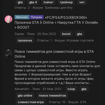
gta
gta
4
trainer
трейнер
чит
Ответы: 2
Форум:
Трейнеры для Игр
«PC/PS4/PS3/XBOX360»
Магазин
Продам
Прокачка GTA 5 Online » Накрутка ГТА V Онлайн
» BOOST
Zopiax
Тема
26 Янв 2022
boost
gta
прокачка
Ответы: 1
Форум:
Игровая торговля
Поиск тиммейтов для совместной игры в GTA
Online
Поиск тиммейтов для совместной игры в GTA Online
Предлагаю в данной теме оставлять свои контакты для
связи с целью совместной игры. Вместе играть
веселее :) Форма(примерная): Ник в игре Возраст
Время в которое можете играть Цели от игры (фан,
прохождение ограблений и т.д.) Ваши контакты...
Alexandro
Тема
25 Мар 2021
coop
gta
gta
online
поиск тиммейтов
совместная игра
Ответы: 10
Форум:
GTA