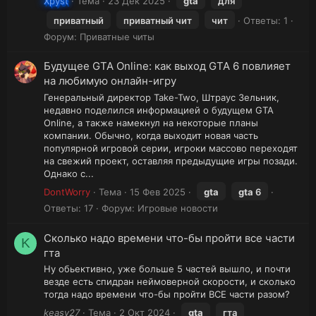
Xpyst
Тема
23 Дек 2025
gta
для
приватный
приватный чит
чит
Ответы: 1
Форум:
Приватные читы
Будущее GTA Online: как выход GTA 6 повлияет
на любимую онлайн-игру
Генеральный директор Take-Two, Штраус Зельник,
недавно поделился информацией о будущем GTA
Online, а также намекнул на некоторые планы
компании. Обычно, когда выходит новая часть
популярной игровой серии, игроки массово переходят
на свежий проект, оставляя предыдущие игры позади.
Однако с...
DontWorry
Тема
15 Фев 2025
gta
gta
6
Ответы: 17
Форум:
Игровые новости
Сколько надо времени что-бы пройти все части
K
гта
Ну обьективно, уже больше 5 частей вышло, и почти
везде есть спидран неймоверной скорости, и сколько
тогда надо времени что-бы пройти ВСЕ части разом?
keasy27
Тема
2 Окт 2024
gta
гта