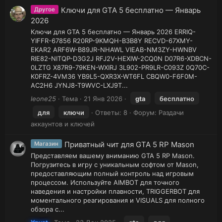
Ключи для GTA 5 бесплатно — Январь
Другое
2026
Ключи для GTA 5 бесплатно — Январь 2026 ERRIQ-
YIFFR-67856 R20RP-9KMQH-B3B8Y RECVD-67XMY-
EKAR2 ARF6W-B89JR-NHAWL VIEAB-NM3ZY-HWNBV
RIE82-NITQP-D3G2J RFJ2V-HEXIW-2CQ0N D07R6-XDBCN-
0LZTG X87R9-79KEN-WXIRJ 3L902-PR9LR-C093Z 0Q70C-
K0FRZ-4VM36 YB9L5-QXR3X-WT6FL CBQW0-F6F0M-
AC2H6 JYNJ8-T9WVC-LXJ9T...
leone25
Тема
21 Янв 2026
gta
бесплатно
для
ключи
Ответы: 8
Форум:
Раздачи
аккаунтов и ключей
Приватный чит для GTA 5 RP Mason
Магазин
Представляем вашему вниманию GTA 5 RP Mason.
Погрузитесь в игру с уникальным софтом от Mason,
предоставляющим полный контроль над игровым
процессом. Используйте AIMBOT для точного
наведения и настройки плавности, TRIGGERBOT для
моментального реагирования и VISUALS для полного
обзора с...