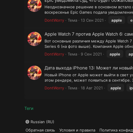
Epic уведомила суд, что будет обжалов
Неоднозначное решение в основном встало на
воскресенье Epic Games подала уведомление 
DontWorry
Тема
13 Сен 2021
apple
e
Apple Watch 7 против Apple Watch 6: с
Вот основные различия между Apple Watch 7
Series 6 (на фото выше). Компания Apple обно
DontWorry
Тема
9 Сен 2021
apple
ap
Дата выхода iPhone 13: Может ли новый
Новый iPhone от Apple может выйти в свет у
этом рендере, может появиться в сентябре.
DontWorry
Тема
18 Авг 2021
apple
i
Теги
Russian (RU)
Обратная связь
Условия и правила
Политика конфи