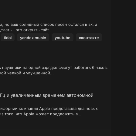
, но ваш солидный список песен остался в вк, а
лать - это открыть сайт...
tidal
yandex music
youtube
вконтакте
ь наушники на одной зарядке смогут работать 6 часов,
кой челкой и улучшенной...
0 Гц и увеличенным временем автономной
лифорнии компания Apple представила два новых
з того, что Apple может предложить в...