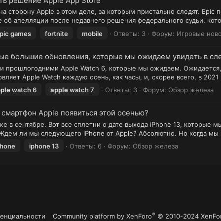
ать решение Apple App Store
 сторону Apple в этом деле, за которым пристально следят. Epic 
об апелляции после недавнего решения федерального судьи, которы
pic games
fortnite
mobile
Ответы: 3
Форум:
Игровые нов
амые большие обновления, которые мы ожидаем увидеть в с
 и прошлогодними Apple Watch 6, которые мы ожидаем. Ожидается, ч
вляет Apple Watch каждую осень, как часы, и, скорее всего, в 2021 
ple
watch 6
apple
watch 7
Ответы: 3
Форум:
Обзор железа
 смартфон Apple появиться этой осенью?
же в сентябре. Вот все сплетни о дате выхода iPhone 13, которые 
 Ждем ли мы следующего iPhone от Apple? Абсолютно. Но когда мы 
phone
iphone 13
Ответы: 6
Форум:
Обзор железа
®
денциальности
Community platform by XenForo
© 2010-2024 XenFor