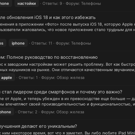
phone
настойки
Ответы: 9
Форум:
Телефоны
е обновления iOS 18 и как этого избежать
менения в приложении «Фото» после выпуска iOS 18, которую Appl
ьзователи жаловались, что новое приложение стало трудным для 
os
iphone
Ответы: 11
Форум:
Телефоны
лем: Полное руководство по восстановлению
ос к заводским настройкам может решить проблему. Вот как быстро 
ных наушников на рынке. Они отличаются качественным звучанием
apple
Ответы: 1
Форум:
Обзор железа
он стал лидером среди смартфонов и почему это важно?
e от Apple, и теперь убежден в их превосходстве еще больше — даж
оны впечатляют своей производительностью и функциональностью, и
iphone
Ответы: 2
Форум:
Обзор железа
 улучшения делают его уникальным?
 с ним некоторое время, вот что я заметил. Вы либо любите iPad Mi