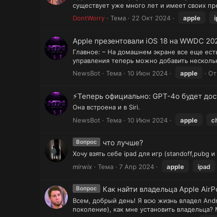
существует уже много лет и имеет своих пр
DontWorry
Тема
22 Окт 2024
apple
Apple презентовали iOS 18 на WWDC 20
Главное: – На домашнем экране все еще ест
управления теперь можно добавить нескольк
NewsBot
Тема
10 Июн 2024
apple
От
⚡Теперь официально: GPT-4o будет дост
Она встроена и в Siri.
NewsBot
Тема
10 Июн 2024
apple
c
что лучше?
Вопрос
Хочу взять себе ipad для игр (standoff,pubg 
mirwix
Тема
7 Апр 2024
apple
ipad
Как найти владельца Apple AirP
Вопрос
Всем, добрый день! Я всю жизнь владел Andro
поколение), как мне установить владельца? 