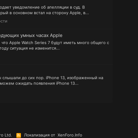
подает уведомление об апелляции в суд. В
й в основном встал на сторону Apple, в...
ости
ледующих умных часах Apple
то Apple Watch Series 7 будут иметь много общего с
году ситуация не изменится...
мы слышали до сих пор. iPhone 13, изображенный на
можем ожидать появления iPhone 13...
o Ltd.
Локализация от
XenForo.Info
R