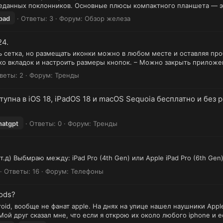
еданных поклонников. Основные плюсы компактного планшета — это
ipad
Ответы: 3
Форум:
Обзор железа
24.
ь сетка, но размещать иконки можно в любом месте и оставляя про
о вкладок и настроить размеры кнопок. – Можно закрыть приложен
веты: 2
Форум:
Тренды
упна в iOS 18, iPadOS 18 и macOS Sequoia бесплатно и без 
hatgpt
Ответы: 0
Форум:
Тренды
и т.д) Выбмраю между: iPad Pro (4th Gen) или Apple iPad Pro (6th Ge
Ответы: 16
Форум:
Телефоны
ods?
id, вообще не фанат apple. На днях на улице нашел наушники Apple 
Мой друг сказал мне, что если я открою их около любого iphone и 