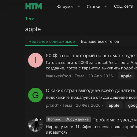
Соц. сети
Форумы
Статьи
Теги
apple
Недавнее содержимое
Больше всех тегов
500$ за софт который на автомате будет
I
Готов заплатить 500$ за способ/софт рега Ap
создание, готов с гарантом выкупить подоб
Isakskekfnbd
Тема
20 Апр 2026
apple
С каких стран выгоднее всего донатить в
G
подскажите пожалуйста откуда дешевле всег
grxnd1
Тема
20 Фев 2026
apple
goog
Проблема с уведом
Вопрос
Обсуждение
Народ, у меня 11 айфон, вылезла такая проб
избавится?