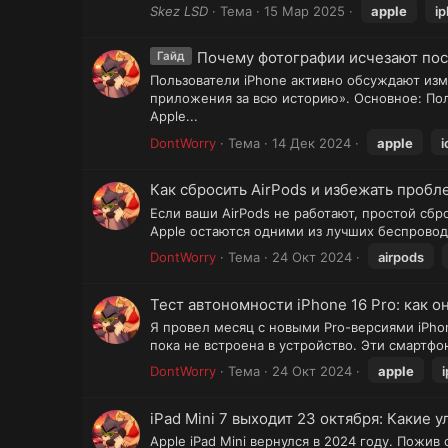
Skez LSD
Тема
15 Мар 2025
apple
i
Почему фотографии исчезают посл
Гайд
Пользователи iPhone активно обсуждают из
приложения за всю историю». Основное: Пол
Apple...
DontWorry
Тема
14 Дек 2024
apple
i
Как сбросить AirPods и избежать проб
Если ваши AirPods не работают, простой сбр
Apple остаются одними из лучших беспровод
DontWorry
Тема
24 Окт 2024
airpods
Тест автономности iPhone 16 Pro: как 
Я провел месяц с новыми Pro-версиями iPhon
пока не встроена в устройство. Эти смартф
DontWorry
Тема
24 Окт 2024
apple
iPad Mini 7 выходит 23 октября: Какие
Apple iPad Mini вернулся в 2024 году. Пожив