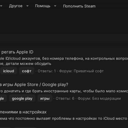
Другое
Помощь
Пополнить Steam
 регать Apple ID
ple ID/icloud аккаунтов, без номера телефона, на контрольных вопро
ное, детали можем обсудить
icloud
софт
Ответы: 1
Форум:
Приватный софт
 игры Apple Store / Google play?
о донатить и где брать иностранные карты, чтобы было мало коми
le
google play
игры
Ответы: 6
Форум:
Без модерации
лениями в настройках
лема что постоянно вылазят проблемы в настройках то iCloud место