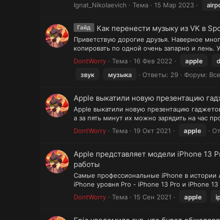
Ignat_Nikolaevich
Тема
15 Мар 2023
airp
Как перенести музыку из VK в Spot
Гайд
Приветствую дорогие друзья. Наверное многи
копировать по одной очень запарно и лень. У
DontWorry
Тема
16 Фев 2022
apple
звук
музыка
Ответы: 29
Форум:
Вс
Apple выкатили новую презентацию гадж
Apple выкатили новую презентацию гаджетов и
а за пять минут их можно зарядить на час п
DontWorry
Тема
19 Окт 2021
apple
От
Apple представляет модели iPhone 13 
работы
Самые профессиональные iPhone в истории A
iPhone уровня Pro - iPhone 13 Pro и iPhone 
DontWorry
Тема
15 Сен 2021
apple
i