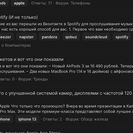
ods
apple
Ответы: 17
Форум:
Телефоны
ify (И не только)
е из вас перешли из Вконтакте в Spotify для прослушивания музыки
 нас есть хороший способ для вас. 1. Первое что вам необходимо сде
deezer
napster
pandora
qobuz
soundcloud
spotify
е о Компьютерах
етов и вот что они показали
 вот что они показали: – Новый AirPods 3 за 16 490 рублей. Тепер
рослушивания. – Два новых MacBook Pro (14 и 16 дюймов) с айфоновс
веты: 0
Форум:
Тренды
Pro с улучшенной системой камер, дисплеями с частотой 12
pple Что только что произошло? Вчера во время презентации в Ка
13 Pro Max. Эти модели премиум-класса представляют собой лучшее и
phone
iphone 13
Ответы: 2
Форум:
Обзор железа