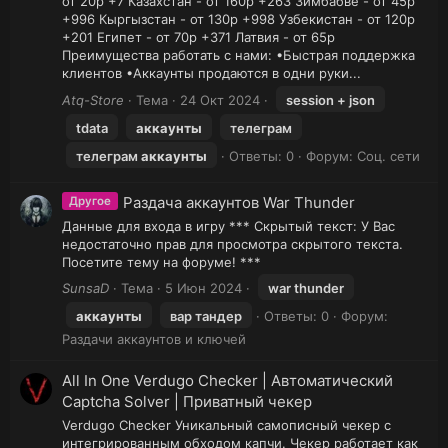
от 20р +7 Казахстан - от 160р +263 Зимбабве - от 45р
+996 Кыргызстан - от 130р +998 Узбекистан - от 120р
+201 Египет - от 70р +371 Латвия - от 65р
Преимущества работать с нами: •Быстрая поддержка
клиентов •Аккаунты продаются в одни руки...
Atq-Store
Тема
24 Окт 2024
session + json
tdata
аккаунты
телеграм
телеграм
аккаунты
Ответы: 0
Форум:
Соц. сети
Раздача аккаунтов War Thunder
Другое
Данные для входа в игру *** Скрытый текст: У Вас
недостаточно прав для просмотра скрытого текста.
Посетите тему на форуме! ***
SunsaD
Тема
5 Июн 2024
war thunder
аккаунты
вар тандер
Ответы: 0
Форум:
Раздачи аккаунтов и ключей
All In One Verdugo Checker | Автоматический
Captcha Solver | Приватный чекер
Verdugo Checker Уникальный самописный чекер с
интегрированным обходом капчи. Чекер работает как