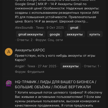
Google Gmail | MIX IP - 14 ₽ Аккаунты Gmail по
сниженной цене! Особенности: Надежные аккаунты:
cозданы с использованием резидентных прокси (MIX
IP) для повышения устойчивости. Привлекательная
цена: Всего 14 ₽ за аккаунт. Широкий спектр...
AlexSoundb
Тема
9 Окт 2025
gmail
gmail
аккаунты
google
аккаунты
купить
Ответы: 2
Форум:
Соц. сети
Аккаунты КАРОС
A
Приветствую, есть у кого нибудь аккаунты от игры
Карос?
Angjel
Тема
27 Авг 2025
аккаунты
Ответы: 1
Форум:
Флудильня
HQ-ТРАФИК / ЛИДЫ ДЛЯ ВАШЕГО БИЗНЕСА /
БОЛЬШИЕ ОБЪЁМЫ / ЛЮБЫЕ ВЕРТИКАЛИ
? Хотите мощный поток целевого трафика? Я обеспечу
Вас живыми и активными пользователями! ? Если вам
нужны реальные пользователи, высокая конверсия и
качественное продвижение, Я готов предложить