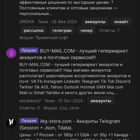
эффективные решения по выгодным ценам. ?
Постоянным клиентам и оптовым заказчикам —
персональные...
GROHA
Тема
28 Фев 2025
аккаунты
инвайт
рассылка
телеграм
чекер
Ответы: 7
Форум:
Приватный софт
BUY-MAIL.COM - лучший гипермаркет
Продам
S
аккаунтов и почтовых сервисов!!!
BUY-MAIL.COM - лучший гипермаркет аккаунтов и
почтовых сервисов!!! Наш магазин аккаунтов
располагает широчайшим ассортиментом аккаунтов и
почт: VK Fb Instagram Linkedin Telegram Tik Tok Discord
Twitter Ok AOL Yahoo Outlook Hotmail GMX Mai.com
Mail.ru Gmail Yandex и много других акков соц...
stockaccs1
Тема
15 Окт 2024
аккаунты
Ответы: 0
Форум:
Соц. сети
Atq-store.com - Аккаунты Telegram
Продам
(Session + Json, Tdata).
Цены: +7 Россия - от 180р +1 США - от 35р +1 Канада -