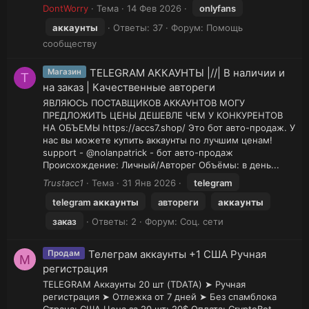
DontWorry
Тема
14 Фев 2026
onlyfans
аккаунты
Ответы: 37
Форум:
Помощь
сообществу
TELEGRAM АККАУНТЫ |//| В наличии и
Магазин
T
на заказ | Качественные автореги
ЯВЛЯЮСЬ ПОСТАВЩИКОВ АККАУНТОВ МОГУ
ПРЕДЛОЖИТЬ ЦЕНЫ ДЕШЕВЛЕ ЧЕМ У КОНКУРЕНТОВ
НА ОБЪЕМЫ https://accs7.shop/ Это бот авто-продаж. У
нас вы можете купить аккаунты по лучшим ценам!
support - @nolanpatrick - бот авто-продаж
Происхождение: Личный/Авторег Объёмы: в день...
Trustacc1
Тема
31 Янв 2026
telegram
telegram
аккаунты
автореги
аккаунты
заказ
Ответы: 2
Форум:
Соц. сети
Телеграм аккаунты +1 США Ручная
Продам
M
регистрация
TELEGRAM Аккаунты 20 шт (TDATA) ➤ Ручная
регистрация ➤ Отлежка от 7 дней ➤ Без спамблока
Страна: США Цена за 20 шт: 20$ Оплата: CryptoBot