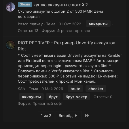
куплю аккаунты с дотой 2
Steam
Скупаю аккаунты с дотой 2 от 500 MMR Цена
договорная
kosch.matvey
Тема
31 Окт 2022
аккаунты
Ответы: 13
Форум:
Игровая торговля
RIOT RETRIVER - Ретривер Unverify аккаунтов
Riot
* Софт умеет вязать ваши Unverify аккаунты на Rambler
или Firstmail почты с включенным IMAP * Авторизация
происходит через login : password аккаунта Riot *
Получать почты с Verify аккаунтов Riot * Стоимость
перепривязкаи: 500 ₽ За отзыв не выдаю! Внимание:
Софт требователен к прокси! Мой канал...
SSH
Тема
9 Май 2026
brute
checker
аккаунты
брут
брут-чекер
Ответы: 0
Форум:
Приватный софт
Последняя
1 из 2
Вперёд