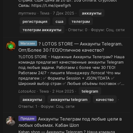
Связь: https://t.me/qwefgrh
myrrrweu
Тема
7 Дек 2025
аккаунты
регистрация
сша
телеграм
телеграм
аккаунты
Ответы: 0
Форум:
Соц. сети
? LOTOS STORE — Аккаунты Telegram.
Магазин
Опт/Более 30 ГЕО/Отличное качество?
?LOTOS STORE - Надежные Аккаунты Телеграм? Наша
команда предлагает качественные аккаунты Telegram
под любые задачи. Работаем с более чем 30 ГЕО!
Работаем 24/7 - пишите Менеджеру Лотоса! Что мы
предлагем : ✅ Форматы Session + JSON/TDATA ✅
Широкий выбор стран ✅ Любые объёмы поставок ✅...
LotosAcc
Тема
2 Ноя 2025
telegram
аккаунты
аккаунты
telegram
качество
Ответы: 1
Форум:
Соц. сети
Аккаунты Телеграм под любые цели в
Продам
любых объемах. Кабан Шоп
Kaban shop — Аккаунты Telegram ? Наша команда