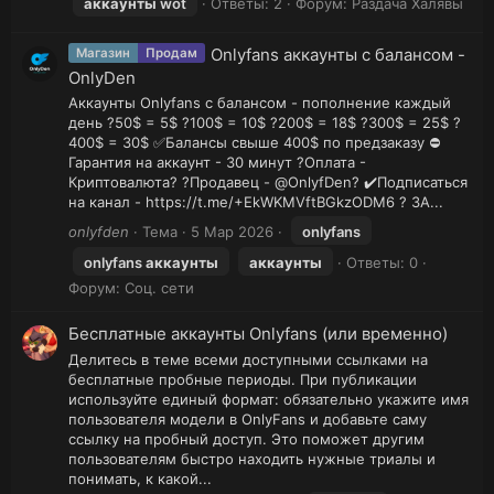
аккаунты
wot
Ответы: 2
Форум:
Раздача Халявы
Onlyfans аккаунты с балансом -
Магазин
Продам
OnlyDen
Аккаунты Onlyfans с балансом - пополнение каждый
день ?50$ = 5$ ?100$ = 10$ ?200$ = 18$ ?300$ = 25$ ?
400$ = 30$ ✅Балансы свыше 400$ по предзаказу ⛔
Гарантия на аккаунт - 30 минут ?Оплата -
Криптовалюта? ?Продавец - @OnlyfDen? ✔️Подписаться
на канал - https://t.me/+EkWKMVftBGkzODM6 ? ЗА...
onlyfden
Тема
5 Мар 2026
onlyfans
onlyfans
аккаунты
аккаунты
Ответы: 0
Форум:
Соц. сети
Бесплатные аккаунты Onlyfans (или временно)
Делитесь в теме всеми доступными ссылками на
бесплатные пробные периоды. При публикации
используйте единый формат: обязательно укажите имя
пользователя модели в OnlyFans и добавьте саму
ссылку на пробный доступ. Это поможет другим
пользователям быстро находить нужные триалы и
понимать, к какой...