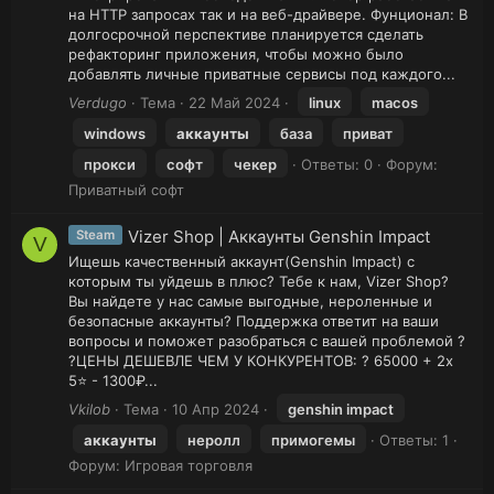
на HTTP запросах так и на веб-драйвере. Фунционал: В
долгосрочной перспективе планируется сделать
рефакторинг приложения, чтобы можно было
добавлять личные приватные сервисы под каждого...
Verdugo
Тема
22 Май 2024
linux
macos
windows
аккаунты
база
приват
прокси
софт
чекер
Ответы: 0
Форум:
Приватный софт
Vizer Shop | Аккаунты Genshin Impact
Steam
V
Ищешь качественный аккаунт(Genshin Impact) с
которым ты уйдешь в плюс? Тебе к нам, Vizer Shop?
Вы найдете у нас самые выгодные, нероленные и
безопасные аккаунты? Поддержка ответит на ваши
вопросы и поможет разобраться с вашей проблемой ?
?ЦЕНЫ ДЕШЕВЛЕ ЧЕМ У КОНКУРЕНТОВ: ? 65000 + 2x
5⭐ - 1300₽...
Vkilob
Тема
10 Апр 2024
genshin impact
аккаунты
неролл
примогемы
Ответы: 1
Форум:
Игровая торговля