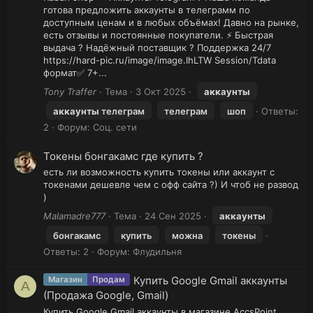
готова предложить аккаунты в телеграмм по
доступным ценам и в любых объёмах! Давно на рынке,
есть отзывы и постоянные покупатели. ⚡ Быстрая
выдача ? Надёжный поставщик ? Поддержка 24/7
https://hard-pic.ru/image/image.IhLTW Session/Tdata
формат✅ 7+...
Tony Traffer
Тема
3 Окт 2025
аккаунты
аккаунты
телеграм
телеграм
шоп
Ответы:
2
Форум:
Соц. сети
Токены бонгакамс где купить ?
есть ли возможность купить токены или аккаунт с
токенами дешевле чем с офф сайта ?) И чтоб не развод
)
Malamadre777
Тема
24 Сен 2025
аккаунты
бонгакамс
купить
можна
токены
Ответы: 2
Форум:
Флудильня
Купить Google Gmail аккаунты
Магазин
Продам
A
(Продажа Google, Gmail)
Купить Google Gmail аккаунты в магазине AccsPoint