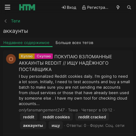
Вход
Регистрация
Теги
аккаунты
Недавнее содержимое
Больше всех тегов
ПОКУПАЮ ВЗЛОМАННЫЕ
Куплю
Скупаю
O
АККАУНТЫ REDDIT // ИЩУ НАДЁЖНОГО
ПОСТАВЩИКА
I buy personalized Reddit cookies daily. I'm going to need
a lot soon. Initially, I need to test accounts and buy a small
batch to make sure you are not sending me accounts
from cloud services or those that have already been used
by someone else . I have my own tool for checking cloud
accounts...
onlyfansmangement247
Тема
Четверг в 09:12
reddit
reddit cookies
reddit cracked
аккаунты
ищу
Ответы: 0
Форум:
Соц. сети