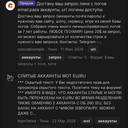
Достану ваш запрос линк с логов
Продам
email:pass аккаунты, url логины доступы
Достану ваш запрос (аккаунты почта:пароль) к
нужному вам сайту, шопу, сервису, игре из своей базы
логов. Собрано очень много личных(приватных) логов
за 7 лет работы. ЛЮБОЕ ГЕО(МИР) Цена 20$ за запрос,
но может варьироваться от количества строк и
нужного вам запроса. Контакты: Telegram -...
coloradoemails
Тема
11 Июн 2026
url
аккаунты
запрос
Ответы: 0
Форум:
Базы,
запросы с почт, логи
СЛИТЫЕ АККАУНТЫ WOT EU/RU
*** Скрытый текст: У Вас недостаточно прав для
просмотра скрытого текста. Посетите тему на форуме!
*** ИМЕЙТЕ В ВИДУ, ЧТО АККАУНТЫ СТАРЫЕ И МОГЛИ
БЫТЬ ПЕРЕНЕСЕНЫ НА EU/RU ВО ВРЕМЯ РАЗДЕЛЕНИЯ!
ТАКЖЕ ОБМЕНЯЮ 2 АККАУНТА С ОБ.260 (EU, БЕЗ
БАНА) НА АККАУНТ С ЧИФОМ (ЕВРОПА/РУ, МОЖНО
ДАЖЕ С...
KoprDetka
Тема
22 Мар 2026
wot
аккаунты