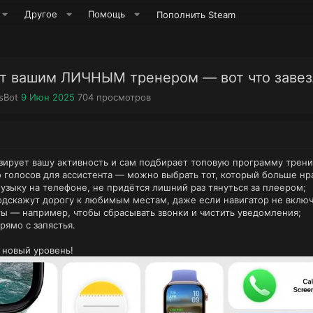
Другое
Помощь
Пополнить Steam
ет вашим ЛИЧНЫМ тренером — вот что завез
Д
П
sBot
9 Июн 2025
704
просмотров
а
р
т
о
а
с
н
м
а
о
зирует вашу активность и сам подбирает топовую программу трени
ч
т
 голосов для ассистента — можно выбрать тот, который больше нра
а
р
узыку на телефоне, не придётся лишний раз тянуться за плеером;
л
ы
одскажут дорогу к любимым местам, даже если навигатор не включ
а
 — например, чтобы сбрасывать звонки и чистить уведомления;
рямо с запястья.
 новый уровень!