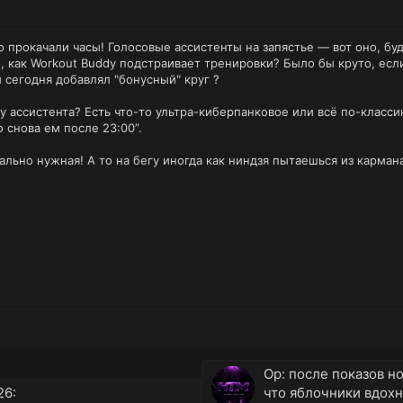
о прокачали часы! Голосовые ассистенты на запястье — вот оно, буд
, как Workout Buddy подстраивает тренировки? Было бы круто, если
 сегодня добавлял "бонусный" круг ?
а у ассистента? Есть что-то ультра-киберпанковое или всё по-клас
о снова ем после 23:00”.
еально нужная! А то на бегу иногда как ниндзя пытаешься из карма
Ор: после показов н
26:
что яблочники вдохн