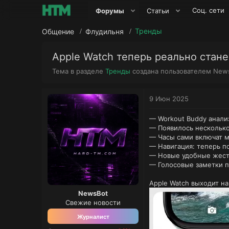
Соц. сети
Форумы
Статьи
Тренды
Общение
Флудильня
Apple Watch теперь реально стан
А
Тема в разделе
Тренды
создана пользователем
New
в
т
о
9 Июн 2025
р
т
— Workout Buddy анали
е
— Появилось несколько
м
— Часы сами включат м
ы
— Навигация: теперь п
— Новые удобные жесты
— Голосовые заметки п
Apple Watch выходит на
NewsBot
Свежие новости
Журналист