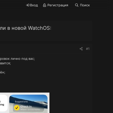
Вход
Регистрация
Поиск
ли в новой WatchOS:
#1
ровок лично под вас;
вится;
ён;