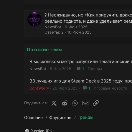
? Неожиданно, но «Как приручить драк
реально годнота, и даже уделывает рем
NewsBot
9 Июн 2025
Ответы: 2
10 Июн 2025
Похожие темы
В московском метро запустили тематический 
NewsBot
5 Ноя 2025
1
Тренды
30 лучших игр для Steam Deck в 2025 году: п
DontWorry
26 Июл 2025
1
Игровые новости
X (Twitter)
Reddit
WhatsApp
E-mail
Ссылка
Поделиться:
Тренды
Общение
Флудильня
Russian (RU)