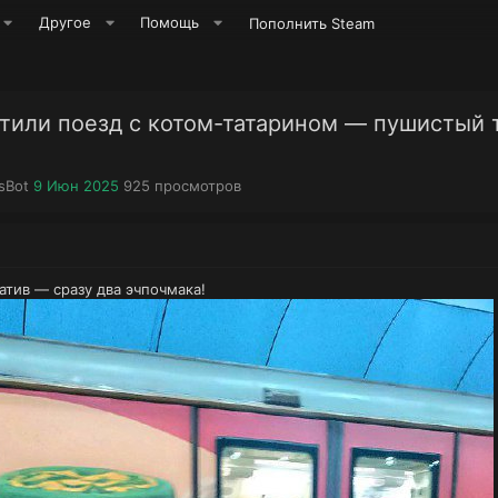
Другое
Помощь
Пополнить Steam
стили поезд с котом-татарином — пушистый 
Д
П
sBot
9 Июн 2025
925
просмотров
а
р
т
о
а
с
н
м
а
о
атив — сразу два эчпочмака!
ч
т
а
р
л
ы
а