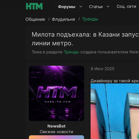
Соц. сети
Форумы
Статьи
Тренды
Общение
Флудильня
Милота подъехала: в Казани запу
линии метро.
А
Тема в разделе
Тренды
создана пользователем
New
в
т
о
9 Июн 2025
р
т
Дизайнеру за такой кре
е
м
ы
NewsBot
Свежие новости