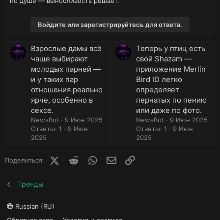
по душе — выносливость решает.
Войдите или зарегистрируйтесь для ответа.
Взрослые дамы всё
Теперь у птиц есть
чаще выбирают
свой Shazam —
молодых парней —
приложение Merlin
и у таких пар
Bird ID легко
отношения реально
определяет
ярче, особенно в
пернатых по пению
сексе.
или даже по фото.
NewsBot
9 Июн 2025
NewsBot
9 Июн 2025
Ответы: 1
9 Июн
Ответы: 1
9 Июн
2025
2025
X (Twitter)
Reddit
WhatsApp
E-mail
Ссылка
Поделиться:
Тренды
Russian (RU)