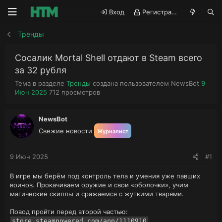
Вход
Регистрация
Тренды
Сосалик Mortal Shell отдают в Steam всего
за 32 рубля
А
Д
Тема в разделе
Тренды
создана пользователем
NewsBot
9
П
в
а
Июн 2025
712
просмотров
р
т
т
о
о
а
с
р
н
NewsBot
м
т
а
Свежие новости
Журналист
о
е
ч
т
м
а
р
ы
л
9 Июн 2025
#1
ы
а
В игре мы берём под контроль тела и умения уже павших
воинов. Прокачиваем оружие и свои «оболочки», учим
магические скиллы и сражаемся с жуткими тварями.
Повод пройти перед второй частью:
store.steampowered.com/app/1110910