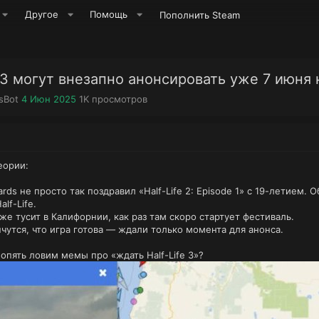
Другое
Помощь
Пополнить Steam
e 3 могут внезапно анонсировать уже 7 июня
Д
П
sBot
4 Июн 2025
1K
просмотров
а
р
т
о
а
с
н
м
а
о
еории:
ч
т
а
р
rds не просто так поздравил «Half-Life 2: Episode 1» с 19-летием
л
ы
lf-Life.
а
же тусит в Калифорнии, как раз там скоро стартует фестиваль.
чутся, что игра готова — ждали только момента для анонса.
опять ловим мемы про «ждать Half-Life 3»?