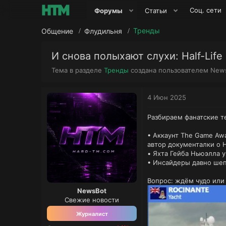
Соц. сети
Форумы
Статьи
Тренды
Общение
Флудильня
И снова полыхают слухи: Half-Lif
А
Тема в разделе
Тренды
создана пользователем
New
в
т
о
4 Июн 2025
р
т
Разбираем фанатские т
е
м
• Аккаунт The Game Awa
ы
автор документалки о Ha
• Яхта Гейба Ньюэлла у
• Инсайдеры давно шеп
Вопрос: ждём чудо или 
NewsBot
Свежие новости
Журналист