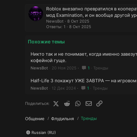
Roblox внезапно превратился в коопер
мод Examination, и он вообще другой ур
NewsBot
8 Окт 2025
Ответы: 1
8 Окт 2025
Похожие темы
Никто так и не понимает, когда именно завезут
кофейной гуще.
NewsBot
20 Ноя 2025
1
Тренды
Half-Life 3 покажут УЖЕ ЗАВТРА — на игровом
NewsBot
12 Дек 2024
1
Тренды
X (Twitter)
Reddit
WhatsApp
E-mail
Ссылка
Поделиться:
Тренды
Общение
Флудильня
Russian (RU)