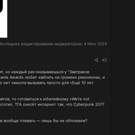
Последнее редактирование модератором:
4 Июн 2025
#2
ит, но каждый раз оказываешься у "Завтраков
 Game Awards любит хайпить на громких реюнионах, и
 нет смысла вызывать просто для «Ещё 10 лет
итов, то готовиться к юбилейному «We’re not
оготип, ТГА снесёт интернет так, что Cyberpunk 2077
Или вообще плевать — лишь бы не обломали?