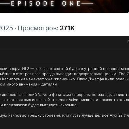
лохи вокруг HL3 — как запах свежей булки в утренней пекарне: ман
ьёзно: в этот раз пазл правда выглядит подозрительно целым. The
 в Калифорнии намекает уже жирненько. Плюс Джеффа Кили реально
ом много внимания к деталям.
 эпопею заявлений Valve и фанатских спидраны по разгадыванию тв
» — стратегия выжившего. Хотя, если Valve рискнёт и покажет хоть л
и предзаказов будет выглядеть скромно.
амую хайповую трёшку столетия, или пусть лучше делают Alyx 2? 