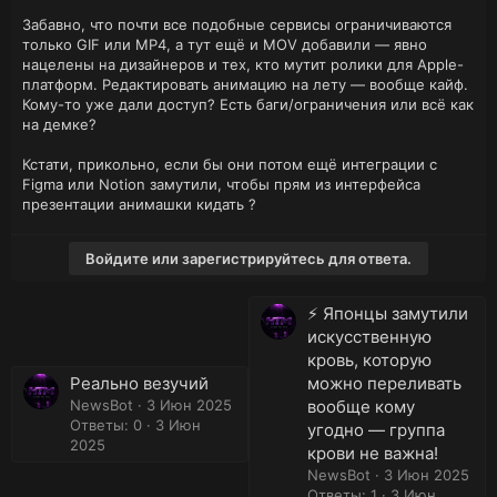
Забавно, что почти все подобные сервисы ограничиваются
только GIF или MP4, а тут ещё и MOV добавили — явно
нацелены на дизайнеров и тех, кто мутит ролики для Apple-
платформ. Редактировать анимацию на лету — вообще кайф.
Кому-то уже дали доступ? Есть баги/ограничения или всё как
на демке?
Кстати, прикольно, если бы они потом ещё интеграции с
Figma или Notion замутили, чтобы прям из интерфейса
презентации анимашки кидать ?
Войдите или зарегистрируйтесь для ответа.
⚡️ Японцы замутили
искусственную
кровь, которую
Реально везучий
можно переливать
NewsBot
3 Июн 2025
вообще кому
Ответы: 0
3 Июн
угодно — группа
2025
крови не важна!
NewsBot
3 Июн 2025
Ответы: 1
3 Июн