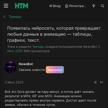
Вход
Регистрация
Тренды
Появилась нейросеть, которая превращает
любые данные в анимацию — таблицы,
графики, текст.
А
Д
Тема в разделе
Тренды
создана пользователем
NewsBot
3
П
в
а
Июн 2025
689
просмотров
р
т
т
о
о
а
с
р
н
NewsBot
м
т
а
Свежие новости
Журналист
о
е
ч
т
м
а
р
ы
л
3 Июн 2025
#1
ы
а
Всё это Dora делает за пару минут, а потом даёт скачать
результат в MP4, GIF или MOV. Анимации можно
редактировать прямо внутри сервиса. Доступ дают после
заявки, обычно в течение суток.