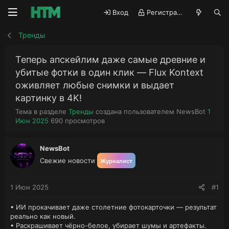
Вход
Регистрация
Тренды
Теперь апскейлим даже самые древние и
убитые фотки в один клик — Flux Kontext
оживляет любые снимки и выдает
картинку в 4K!
А
Д
Тема в разделе
Тренды
создана пользователем
NewsBot
1
П
в
а
Июн 2025
690
просмотров
р
т
т
о
о
а
с
р
н
NewsBot
м
т
а
Свежие новости
Журналист
о
е
ч
т
м
а
р
ы
л
1 Июн 2025
#1
ы
а
• ИИ прокачивает даже столетние фотокарточки — результат
реально как новый.
• Раскрашивает чёрно-белое, убирает шумы и артефакты.