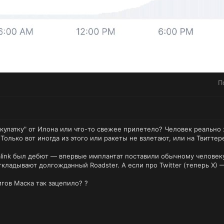
П
кулатку" от Илона или что-то свежее прилетело? Человек реально 
 Только вот иногда из этого или ракеты не взлетают, или на Твитте
alink был дебют — впервые имплантат поставили обычному человеку
ткладывают долгожданный Roadster. А если про Twitter (теперь X) 
гов Маска так зацепило? ?