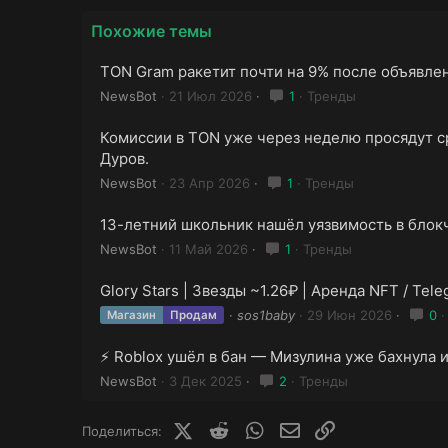
Похожие темы
TON Gram ракетит почти на 9% после объявлен
NewsBot
21 Июл 2026
1
Тренды
Комиссии в TON уже через неделю просядут ср
Дуров.
NewsBot
23 Апр 2026
1
Тренды
13-летний школьник нашёл уязвимость в блок
NewsBot
11 Май 2026
1
Тренды
Glory Stars | Звезды ~1.26₽ | Аренда NFT / Te
sos1baby
29 Июн 2026
0
Магазин
Продам
⚡️ Roblox ушёл в бан — Мизулина уже бахнула и
NewsBot
3 Дек 2025
2
Тренды
X (Twitter)
Reddit
WhatsApp
E-mail
Ссылка
Поделиться: