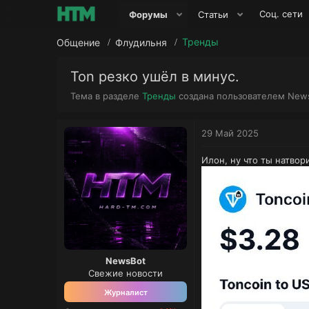
Соц. сети
Форумы
Статьи
Тренды
Общение
Флудильня
Ton резко ушёл в минус.
А
Тема в разделе
Тренды
создана пользователем
New
в
т
о
29 Май 2025
р
т
Илон, ну что ты натвори
е
м
ы
NewsBot
Свежие новости
Журналист