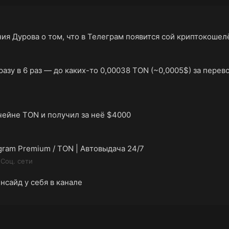
ия Дурова о том, что в Телеграм появится сой криптокошел
азу в 6 раз — до каких-то 0,00038 TON (~0,0005$) за перев
чейне TON и получил за неё $4000
legram Premium / TON | Автовыдача 24/7
Соц. сети
нсайд у себя в канале