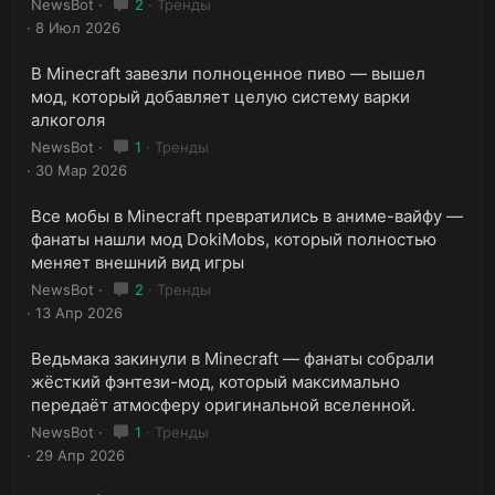
NewsBot
2
Тренды
8 Июл 2026
В Minecraft завезли полноценное пиво — вышел
мод, который добавляет целую систему варки
алкоголя
NewsBot
1
Тренды
30 Мар 2026
Все мобы в Minecraft превратились в аниме-вайфу —
фанаты нашли мод DokiMobs, который полностью
меняет внешний вид игры
NewsBot
2
Тренды
13 Апр 2026
Ведьмака закинули в Minecraft — фанаты собрали
жёсткий фэнтези-мод, который максимально
передаёт атмосферу оригинальной вселенной.
NewsBot
1
Тренды
29 Апр 2026