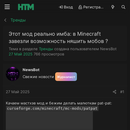
Вход
Регистрация
Тренды
Этот мод реально имба: в Minecraft
завезли возможность няшить мобов ?
А
Тема в разделе
Тренды
создана пользователем
NewsBot
Д
П
в
27 Май 2025
766
просмотров
а
р
т
т
о
о
а
с
р
NewsBot
н
м
т
Свежие новости
Журналист
а
о
е
ч
т
м
а
р
ы
27 Май 2025
#1
л
ы
а
Качаем мастхэв мод и бежим делать малюткам pat-pat:
curseforge.com/minecraft/mc-mods/patpat