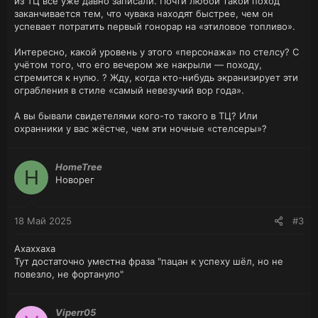
из ТЦ всё уже давно записали. Почти любой такой поход
заканчивается тем, что чувака находят быстрее, чем он
успевает потратить первый гонорар на «этиловое топливо».
Интересно, какой уровень у этого «персонажа» по стелсу? С
учётом того, что его вечером же накрыли — походу,
стремится к нулю. ? Жду, когда кто-нибудь экранизирует эти
ограбления в стиле «самый невезучий вор года».
А вы бывали свидетелями кого-то такого в ТЦ? Или
охранники у вас жёстче, чем эти ночные «стелсеры»?
HomeTree
H
Новорег
18 Май 2025
#3
Ахаххаха
Тут достаточно уместна фраза "пацан к успеху шёл, но не
повезло, не фортануло"
Viperr05