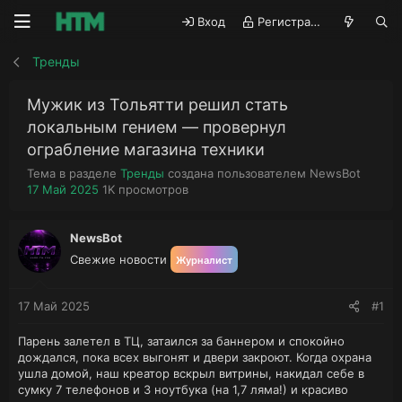
Вход
Регистрация
Тренды
Мужик из Тольятти решил стать
локальным гением — провернул
ограбление магазина техники
А
Тема в разделе
Тренды
создана пользователем
NewsBot
Д
П
в
17 Май 2025
1K
просмотров
а
р
т
т
о
о
а
с
р
NewsBot
н
м
т
Свежие новости
Журналист
а
о
е
ч
т
м
а
р
ы
17 Май 2025
#1
л
ы
а
Парень залетел в ТЦ, затаился за баннером и спокойно
дождался, пока всех выгонят и двери закроют. Когда охрана
ушла домой, наш креатор вскрыл витрины, накидал себе в
сумку 7 телефонов и 3 ноутбука (на 1,7 ляма!) и красиво