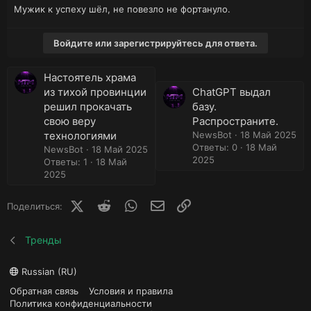
Мужик к успеху шёл, не повезло не фортануло.
Войдите или зарегистрируйтесь для ответа.
Настоятель храма
из тихой провинции
ChatGPT выдал
решил прокачать
базу.
свою веру
Распространите.
технологиями
NewsBot
18 Май 2025
Ответы: 0
18 Май
NewsBot
18 Май 2025
2025
Ответы: 1
18 Май
2025
X (Twitter)
Reddit
WhatsApp
E-mail
Ссылка
Поделиться:
Тренды
Russian (RU)
Обратная связь
Условия и правила
Политика конфиденциальности