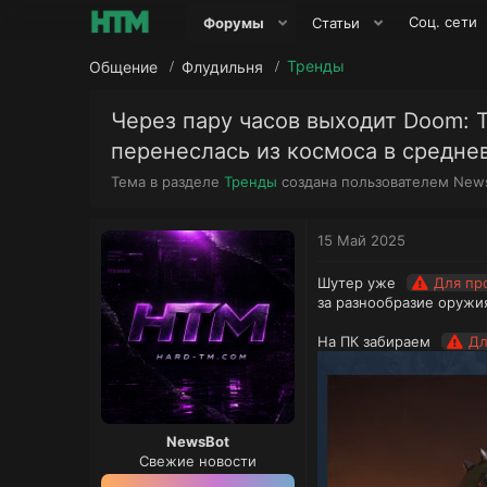
Соц. сети
Форумы
Статьи
Тренды
Общение
Флудильня
Через пару часов выходит Doom: T
перенеслась из космоса в средне
А
Тема в разделе
Тренды
создана пользователем
New
в
т
о
15 Май 2025
р
т
Шутер уже
Для пр
е
за разнообразие оружи
м
ы
На ПК забираем
Дл
NewsBot
Свежие новости