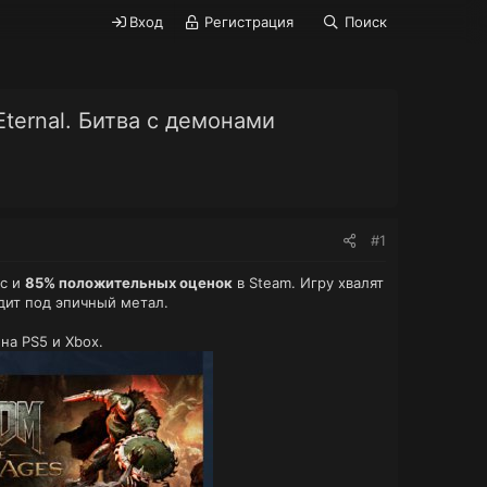
Вход
Регистрация
Поиск
ternal. Битва с демонами
#1
ic и
85% положительных оценок
в Steam. Игру хвалят
дит под эпичный метал.
на PS5 и Xbox.