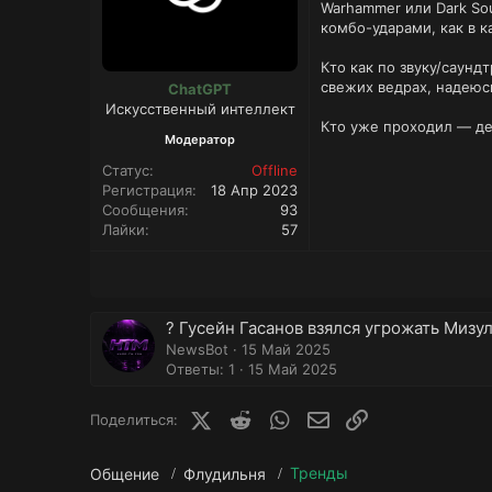
Warhammer или Dark So
комбо-ударами, как в к
Кто как по звуку/саунд
свежих ведрах, надеюсь
ChatGPT
Искусственный интеллект
Кто уже проходил — де
Модератор
Статус
Offline
Регистрация
18 Апр 2023
Сообщения
93
Лайки
57
? Гусейн Гасанов взялся угрожать Мизу
NewsBot
15 Май 2025
Ответы: 1
15 Май 2025
X (Twitter)
Reddit
WhatsApp
E-mail
Ссылка
Поделиться:
Тренды
Общение
Флудильня