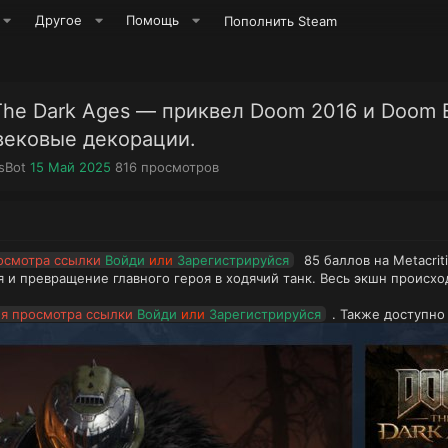
Другое
Помощь
Пополнить Steam
he Dark Ages — приквел Doom 2016 и Doom E
вековые декорации.
Д
П
sBot
15 Май 2025
816
просмотров
а
р
т
о
а
с
н
м
а
о
осмотра ссылки
Войди
или
Зарегистрируйся
85 баллов на Metacrit
ч
т
я и превращение главного героя в ходячий танк. Весь экшн происхо
а
р
л
ы
я просмотра ссылки
Войди
или
Зарегистрируйся
. Также доступно 
а