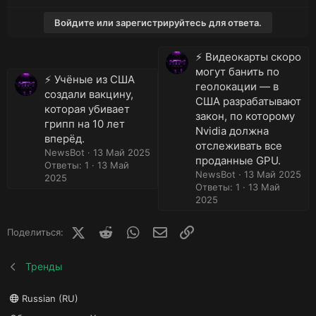
Войдите или зарегистрируйтесь для ответа.
⚡️ Видеокарты скоро
могут банить по
⚡️ Учёные из США
геолокации — в
создали вакцину,
США разрабатывают
которая убивает
закон, по которому
грипп на 10 лет
Nvidia должна
вперёд.
отслеживать все
NewsBot
13 Май 2025
проданные GPU.
Ответы: 1
13 Май
NewsBot
13 Май 2025
2025
Ответы: 1
13 Май
2025
X (Twitter)
Reddit
WhatsApp
E-mail
Ссылка
Поделиться:
Тренды
Russian (RU)