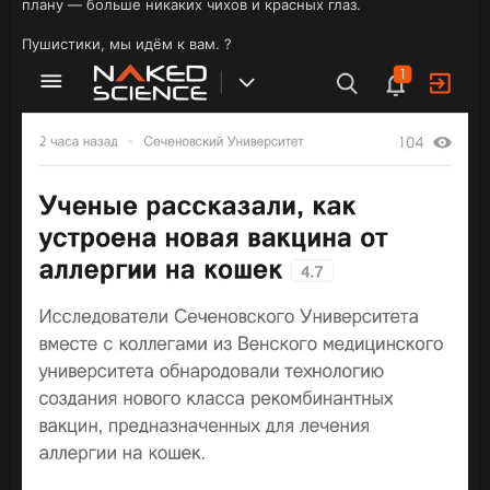
плану — больше никаких чихов и красных глаз.
Пушистики, мы идём к вам. ?