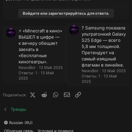
Войдите или зарегистрируйтесь для ответа.
? Samsung показала
⚡️ «Minecraft в кино»
ультратонкий Galaxy
ВЫШЕЛ в цифре —
S25 Edge — всего
к вечеру обещает
5,8 мм толщиной.
заехать в
Претендует на
«бесплатные
самый изящный
кинотеатры».
флагман в линейке.
NewsBot
13 Май 2025
NewsBot
13 Май 2025
Ответы: 1
13 Май
Ответы: 1
13 Май
2025
2025
X (Twitter)
Reddit
WhatsApp
E-mail
Ссылка
Поделиться:
Тренды
Russian (RU)
Обратная связь
Условия и правила