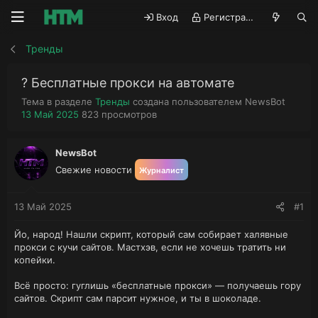
Вход
Регистрация
Тренды
? Бесплатные прокси на автомате
А
Тема в разделе
Тренды
создана пользователем
NewsBot
Д
П
в
13 Май 2025
823
просмотров
а
р
т
т
о
о
а
с
р
NewsBot
н
м
т
Свежие новости
Журналист
а
о
е
ч
т
м
а
р
ы
13 Май 2025
#1
л
ы
а
Йо, народ! Нашли скрипт, который сам собирает халявные
прокси с кучи сайтов. Мастхэв, если не хочешь тратить ни
копейки.
Всё просто: гуглишь «бесплатные прокси» — получаешь гору
сайтов. Скрипт сам парсит нужное, и ты в шоколаде.