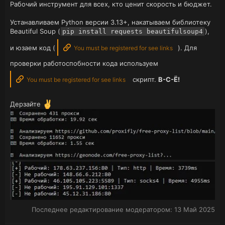
Рабочий инструмент для всех, кто ценит скорость и бюджет.
Устанавливаем Python версии 3.13+, накатываем библиотеку
Beautiful Soup (
),
pip install requests beautifulsoup4
и юзаем код (
). Для
You must be registered for see links
проверки работоспобности кода используем
скрипт.
В-С-Ё!
You must be registered for see links
Дерзайте
Последнее редактирование модератором:
13 Май 2025