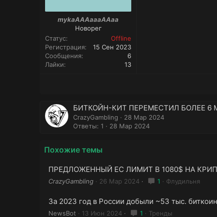
mykaAAAaaaAAaa
Новорег
Статус
Offline
Регистрация
15 Сен 2023
Сообщения
6
Лайки
13
БИТКОЙН-КИТ ПЕРЕМЕСТИЛ БОЛЕЕ 6
CrazyGambling
28 Мар 2024
Ответы: 1
28 Мар 2024
Похожие темы
ПРЕДЛОЖЕННЫЙ ЕС ЛИМИТ В 1080$ НА КР
CrazyGambling
26 Мар 2024
1
Флудильня
За 2023 год в России добыли ~53 тыс. биткои
NewsBot
13 Июн 2024
1
Тренды