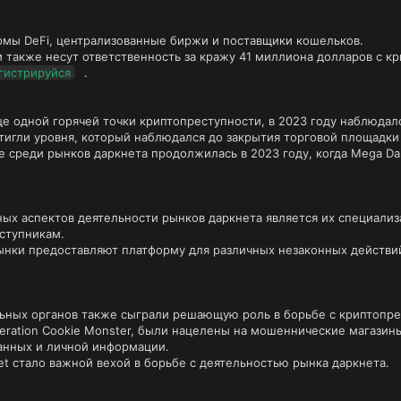
мы DeFi, централизованные биржи и поставщики кошельков.
и также несут ответственность за кражу 41 миллиона долларов с 
гистрируйся
.
ще одной горячей точки криптопреступности, в 2023 году наблюдал
тигли уровня, который наблюдался до закрытия торговой площадки 
е среди рынков даркнета продолжилась в 2023 году, когда Mega Da
ых аспектов деятельности рынков даркнета является их специализа
ступникам.
 рынки предоставляют платформу для различных незаконных действи
ьных органов также сыграли решающую роль в борьбе с криптопре
eration Cookie Monster, были нацелены на мошеннические магазины
анных и личной информации.
et стало важной вехой в борьбе с деятельностью рынка даркнета.