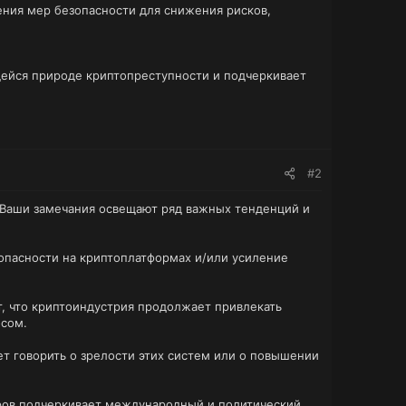
ения мер безопасности для снижения рисков,
щейся природе криптопреступности и подчеркивает
#2
 Ваши замечания освещают ряд важных тенденций и
опасности на криптоплатформах и/или усиление
т, что криптоиндустрия продолжает привлекать
осом.
ет говорить о зрелости этих систем или о повышении
ров подчеркивает международный и политический