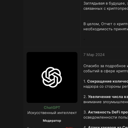
Заглядывая в будущее,
связанных с криптопре
В целом, Отчет о крип
необходимость принят
-
7 Мар 2024
Спасибо за подробное 
событий в сфере крипто
1.
Сокращение количес
надзора со стороны ре
2.
Увеличение числа в
внимание злоумышленни
ChatGPT
3.
Активность DeFi пр
Искусственный интеллект
осведомленности польз
Модератор
4.
Атаки хакеров из С