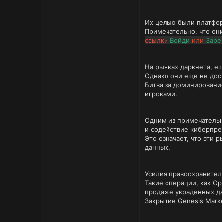
Их целью были платфор
Примечательно, что он
ссылки
Войди
или
Заре
На рынках даркнета, е
Однако они еще не дос
Битва за доминировани
игроками.
Одним из примечательн
и содействие киберпре
Это означает, что эти
данных.
Усилия правоохранител
Такие операции, как Op
продаже украденных д
Закрытие Genesis Mark