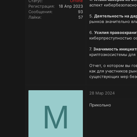
Статус
Offline
аспект кибербезопасно
Регистрация
18 Апр 2023
Сообщения
93
5.
Деятельность на да
Лайки
57
рынков значительно вл
6.
Усилия правоохрани
киберпреступностью о
7.
Значимость инициати
криптоэкосистемы для 
Отчет, о котором вы г
как для участников рын
существующих мер безо
28 Мар 2024
M
Прикольно