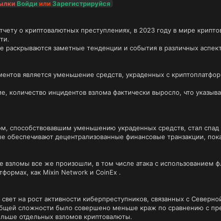
сылки
Войди
или
Зарегистрируйся
тчету о криптовалютных преступлениях, в 2023 году в мире крипт
ти.
те раскрываются заметные тенденции и события в различных аспек
ентов является уменьшение средств, украденных с криптоплатфор
ие, количество инцидентов взлома фактически выросло, что указыв
, способствовавшим уменьшению украденных средств, стал спад х
ые обеспечивают децентрализованные финансовые транзакции, пок
е взломы все же произошли, в том числе атака с использованием ф
тформах, как Mixin Network и CoinEx .
 свет на рост активности киберпреступников, связанных с Северно
 общей сложности было совершено меньше краж по сравнению с пр
ольше отдельных взломов криптовалюты.