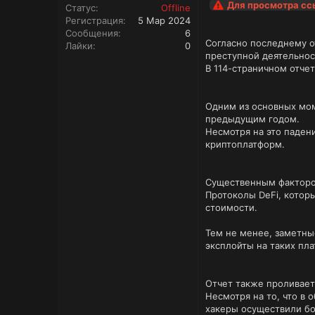
Для просмотра с
Статус
Offline
Регистрация
5 Мар 2024
Сообщения
6
Согласно последнему о
Лайки
0
преступной деятельнос
В 114-страничном отче
Одним из основных мом
предыдущим годом.
Несмотря на это паден
криптоплатформ.
Существенным фактором
Протоколы DeFi, котор
стоимости.
Тем не менее, заметны
эксплойты на таких пла
Отчет также проливает
Несмотря на то, что в
хакеры осуществили б