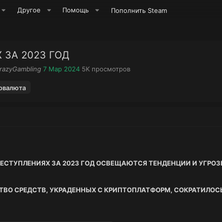
Другое
Помощь
Пополнить Steam
 ЗА 2023 ГОД
Д
П
razyGambling
7 Мар 2024
5K
просмотров
а
р
т
о
овалюта
а
с
н
м
а
о
ч
т
а
р
л
ы
а
РЕСТУПЛЕНИЯХ ЗА 2023 ГОД ОСВЕЩАЮТСЯ ТЕНДЕНЦИИ И УГРО
СТВО СРЕДСТВ, УКРАДЕННЫХ С КРИПТОПЛАТФОРМ, СОКРАТИЛОСЬ