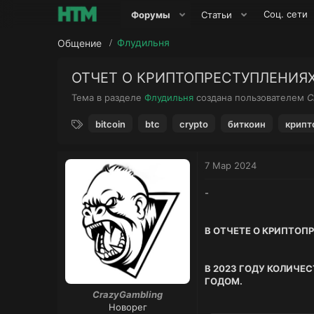
Соц. сети
Форумы
Статьи
Флудильня
Общение
ОТЧЕТ О КРИПТОПРЕСТУПЛЕНИЯХ
А
Тема в разделе
Флудильня
создана пользователем
C
в
Т
т
bitcoin
btc
crypto
биткоин
крипт
е
о
г
р
и
т
7 Мар 2024
е
м
-
ы
В ОТЧЕТЕ О КРИПТОП
В 2023 ГОДУ КОЛИЧЕ
ГОДОМ.
CrazyGambling
Новорег