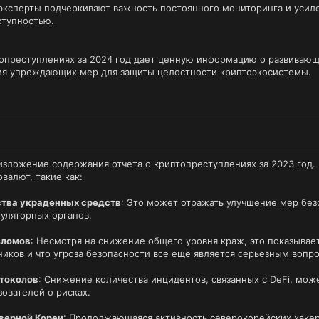
 эксперты подчеркивают важность постоянного мониторинга и усил
ступностью.
топреступлениях за 2024 год дает ценную информацию о развиваю
ия упреждающих мер для защиты целостности криптоэкосистемы.
изложение содержания отчета о криптопреступлениях за 2023 год.
валют, такие как:
тва украденных средств
: Это может отражать улучшение мер без
гуляторных органов.
зломов
: Несмотря на снижение общего уровня краж, это показывае
ков и что угроза безопасности все еще является серьезным вопр
отоколов
: Снижение количества инцидентов, связанных с DeFi, мож
ователей о рисках.
еверной Кореи
: Продолжающаяся активность северокорейских хаке