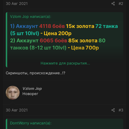
30 Авг 2021
#2
Vzlom Jop написал(а):
1) Аккаунт
4118 боёв
15к золота
72 танка
(5 шт 10lvl)
- Цена 200р
2) Аккаунт
6065 боёв
85к золота
80
танков (8-12 шт 10lvl)
- Цена 700р
Нажмите для раскрытия...
Подобных аккаунтов World Of
Скриншоты, происхождение..!?
tanks у меня множество.
Так же есть аккаунты с играми
Vzlom Jop
Uplay Steam и Origin так же по
Новорег
хорошей цене.
30 Авг 2021
#3
Подробнее в ЛС!
DontWorry написал(а):