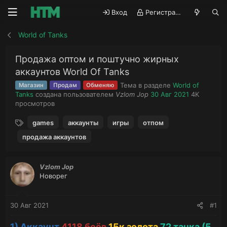
Вход
Регистрация
World of Tanks
Продажа оптом и поштучно жирных
аккаунтов World Of Tanks
Тема в разделе
World of
Магазин
Продам
Обменяю
А
Д
П
Tanks
создана пользователем
Vzlom Jop
30 Авг 2021
4K
в
а
р
просмотров
т
т
о
Т
о
а
с
games
аккаунты
игры
отпом
е
р
н
м
продажа аккаунтов
г
т
а
о
и
е
ч
т
м
а
р
Vzlom Jop
ы
л
ы
Новорег
а
30 Авг 2021
#1
1) Аккаунт
4118 боёв
15к золота
72 танка (5