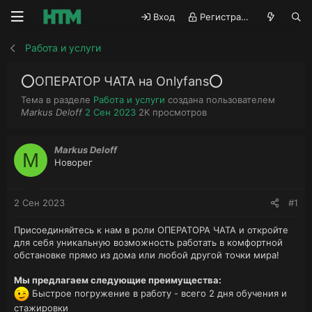
Вход
Регистрация
Работа и услуги
⭕️ОПЕРАТОР ЧАТА на Onlyfans⭕️
Тема в разделе
Работа и услуги
создана пользователем
А
Д
П
Markus Deloff
2 Сен 2023
2K
просмотров
в
а
р
т
т
о
о
а
с
Markus Deloff
M
р
н
м
Новорег
т
а
о
е
ч
т
м
а
р
2 Сен 2023
#1
ы
л
ы
а
Присоединяйтесь к нам в роли ОПЕРАТОРА ЧАТА и откройте
для себя уникальную возможность работать в комфортной
обстановке прямо из дома или любой другой точки мира!
Мы предлагаем следующие преимущества:
Быстрое погружение в работу - всего 2 дня обучения и
стажировки