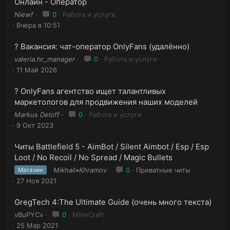
Онлайн - Оператор
Niewf
0
Работа и услуги
Вчера в 10:51
? Вакансия: чат-оператор OnlyFans (удалённо)
valeria.hr_manager
0
Работа и услуги
11 Май 2026
? OnlyFans агентство ищет талантливых
маркетологов для продвижения наших моделей
Markus Deloff
0
Работа и услуги
9 Окт 2023
Читы Battlefield 5 - AimBot / Silent Aimbot / Esp / Esp
Loot / No Recoil / No Spread / Magic Bullets
Mikhail•Khramov
0
Приватные читы
Магазин
27 Ноя 2021
GregTech 4:The Ultimate Guide (очень много текста)
vBuPYCv
0
MineCraft
25 Мар 2021