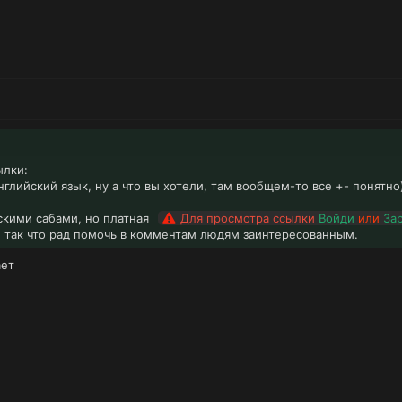
ылки:
нглийский язык, ну а что вы хотели, там вообщем-то все +- понятн
скими сабами, но платная
Для просмотра ссылки
Войди
или
За
, так что рад помочь в комментам людям заинтересованным.
ает