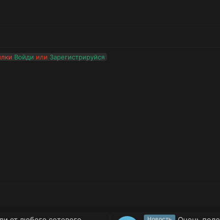
ылки
Войди
или
Зарегистрируйся
ли от любого сетевого
Очень поле
Новость