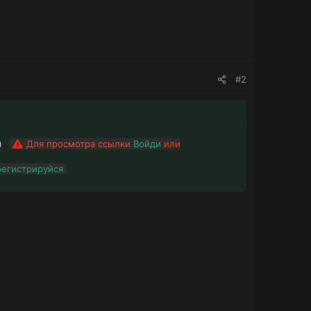
#2
о)
Для просмотра ссылки
Войди
или
регистрируйся