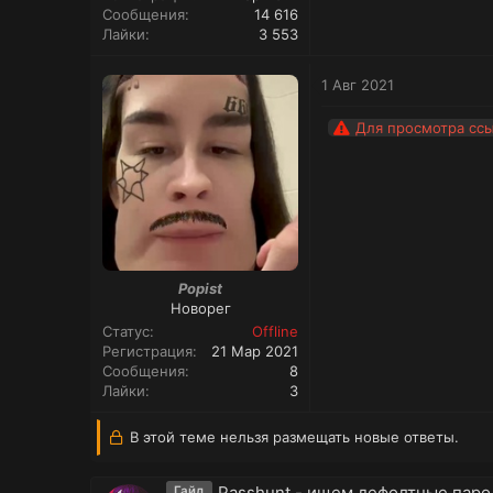
Сообщения
14 616
Лайки
3 553
1 Авг 2021
Для просмотра сс
Popist
Новорег
Статус
Offline
Регистрация
21 Мар 2021
Сообщения
8
Лайки
3
В этой теме нельзя размещать новые ответы.
Passhunt - ищем дефолтные паро
Гайд