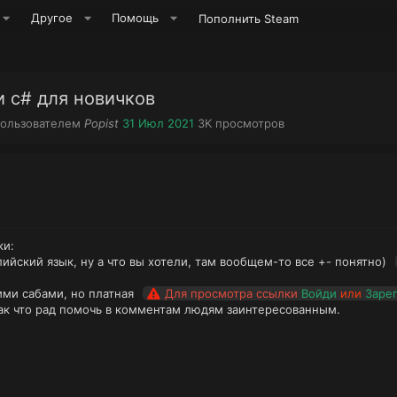
Другое
Помощь
Пополнить Steam
и c# для новичков
А
Д
П
пользователем
Popist
31 Июл 2021
3K
просмотров
в
а
р
т
т
о
о
а
с
р
н
м
т
а
о
е
ч
т
м
а
р
ки:
ы
л
ы
лийский язык, ну а что вы хотели, там вообщем-то все +- понятно)
а
ими сабами, но платная
Для просмотра ссылки
Войди
или
Заре
так что рад помочь в комментам людям заинтересованным.