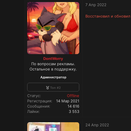
7 Апр 2022
к
и
:
Восстановил и обновил
DontWorry
По вопросам рекламы.
Остальное в поддержку.
Администратор
Топ #2
Статус
Offline
Регистрация
14 Мар 2021
Сообщения
14 616
Лайки
3 553
24 Апр 2022