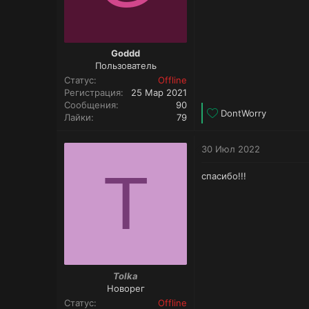
Goddd
Пользователь
Статус
Offline
Регистрация
25 Мар 2021
Сообщения
90
Л
DontWorry
Лайки
79
а
й
30 Июл 2022
к
и
T
:
спасибо!!!
Tolka
Новорег
Статус
Offline