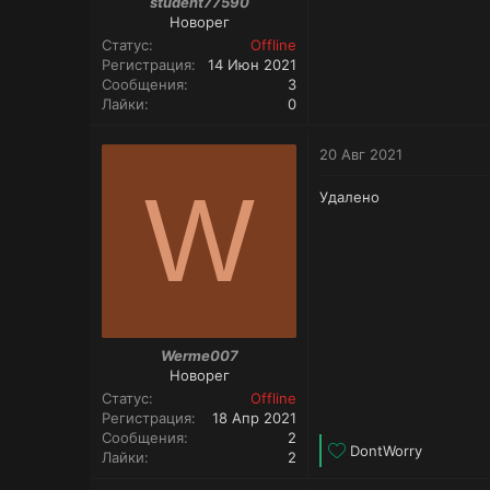
student77590
Новорег
Статус
Offline
Регистрация
14 Июн 2021
Сообщения
3
Лайки
0
20 Авг 2021
W
Удалено
Werme007
Новорег
Статус
Offline
Регистрация
18 Апр 2021
Сообщения
2
Л
DontWorry
Лайки
2
а
й