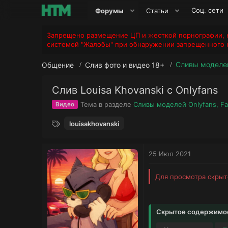
Соц. сети
Форумы
Статьи
Запрещено размещение ЦП и жесткой порнографии, н
системой "Жалобы" при обнаружении запрещенного к
Общение
Слив фото и видео 18+
Слив Louisa Khovanski с Onlyfans
Тема в разделе
Сливы моделей Onlyfans, Fan
Видео
Т
louisakhovanski
е
г
и
25 Июл 2021
Для просмотра скры
Скрытое содержимое 