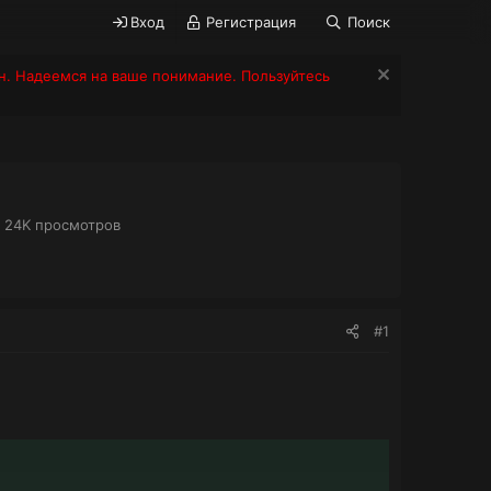
Вход
Регистрация
Поиск
н. Надеемся на ваше понимание. Пользуйтесь
П
24K
просмотров
р
о
с
м
о
#1
т
р
ы