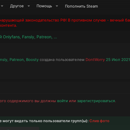
Другое
Помощь
Пополнить Steam
арушающей законодательство РФ! В противном случае - вечный ба
онтента.
Сливы моделей Onlyfans, Fansly, Patreon, Boosty
А
Д
sly, Patreon, Boosty
создана пользователем
DontWorry
25 Июл 2021
в
а
т
т
о
а
р
н
т
а
е
ч
м
а
того содержимого вы должны
войти
или
зарегистрироваться
.
ы
л
а
могут видеть только пользователи групп(ы):
Слив фото