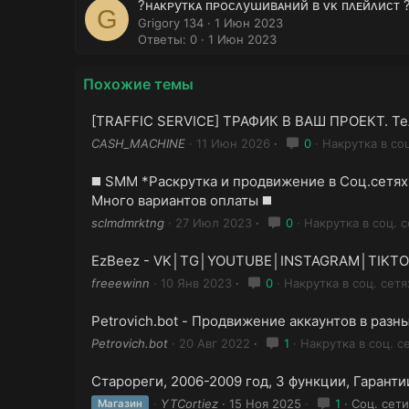
?нᴀᴋᴩуᴛᴋᴀ ᴨᴩоᴄᴧуɯиʙᴀний ʙ ᴠᴋ ᴨᴧᴇйᴧиᴄᴛ 
G
Grigory 134
1 Июн 2023
Ответы: 0
1 Июн 2023
Похожие темы
[TRAFFIC SERVICE] ТРАФИК В ВАШ ПРОЕКТ. Те
CASH_MACHINE
11 Июн 2026
0
Накрутка в соц
◼️ SMM *Раскрутка и продвижение в Соц.сетях*
Много вариантов оплаты ◼️
sclmdmrktng
27 Июл 2023
0
Накрутка в соц. с
EzBeez - VK│︎TG│︎YOUTUBE│︎INSTAGRAM│︎TIKTOK 
freeewinn
10 Янв 2023
0
Накрутка в соц. сетя
Petrovich.bot - Продвижение аккаунтов в разных 
Petrovich.bot
20 Авг 2022
1
Накрутка в соц. с
Старореги, 2006-2009 год, 3 функции, Гаранти
YTCortiez
15 Ноя 2025
1
Соц. сети
Магазин