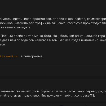
о увеличивать число просмотров, подписчиков, лайков, комментарие
исчиков, нагонять веб трафик на ваш сайт. Раскрутка происходит п
ть вашего аккаунта.
 Полный прайс лист в меню бота. Наш большой опыт, наличие гаран
 дает вам повода сомневаться в том, что все будет выполнено кач
ься.
в телеграмме.
 for see links
оказательства ваших слов: скриншоты переписок, чеки переводов, 
мляйте отзывы правильно. Инструкция –
hard-tm.com/base/13/