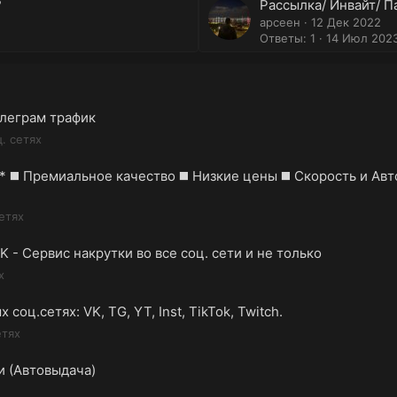
?
Рассылка/ Инвайт/ 
арсеен
12 Дек 2022
Ответы: 1
14 Июл 202
леграм трафик
. сетях
 ◼️ Премиальное качество ◼️ Низкие цены ◼️ Скорость и Авт
етях
- Сервис накрутки во все соц. сети и не только
х
соц.сетях: VK, TG, YT, Inst, TikTok, Twitch.
етях
и (Автовыдача)