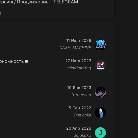
Парсинг/ Продвижение - TELEGRAM
3
11 Июн 2026
CASH_MACHINE
ономность ◼️
27 Июл 2023
sclmdmrktng
10 Янв 2023
freeewinn
15 Сен 2022
Ymnichka
20 Апр 2026
J
Jojokoko