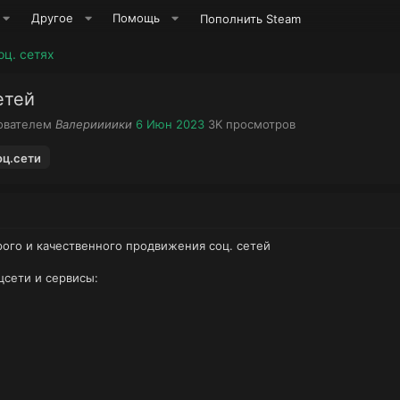
Другое
Помощь
Пополнить Steam
оц. сетях
етей
А
Д
П
зователем
Валериииики
6 Июн 2023
3K
просмотров
в
а
р
т
т
о
оц.сети
о
а
с
р
н
м
т
а
о
е
ч
т
м
а
р
рого и качественного продвижения соц. сетей
ы
л
ы
а
сети и сервисы: