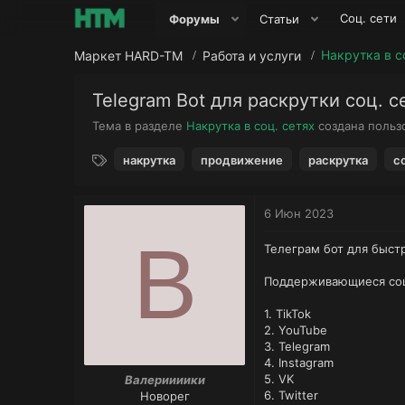
Соц. сети
Форумы
Статьи
Накрутка в с
Маркет HARD-TM
Работа и услуги
Telegram Bot для раскрутки соц. с
Тема в разделе
Накрутка в соц. сетях
создана поль
Т
накрутка
продвижение
раскрутка
с
е
г
и
6 Июн 2023
В
Телеграм бот для быст
Поддерживающиеся соц
1. TikTok
2. YouTube
3. Telegram
4. Instagram
5. VK
Валериииики
6. Twitter
Новорег