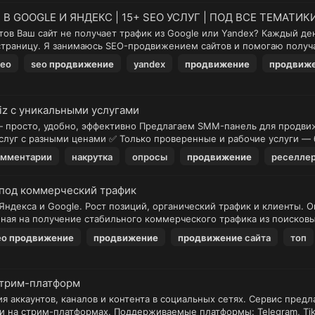
 В GOOGLE И ЯНДЕКС | 15+ SEO УСЛУГ | ПОД ВСЕ ТЕМАТИК
нтов Ваш сайт не получает трафик из Google или Yandex? Каждый де
страницу. Я занимаюсь SEO-продвижением сайтов и помогаю получа
seo
seo
продвижение
yandex
продвижение
продвиж
z с уникальными услугами
— просто, удобно, эффективно Предлагаем SMM-панель для продвиж
слуг с разными ценами ✅ Только проверенные и рабочие услуги — б
омментарии
накрутка
опросы
продвижение
реселле
 под коммерческий трафик
ндекса и Google. Рост позиций, органический трафик и клиенты. 
ная на получение стабильного коммерческого трафика из поисковых
eo
продвижение
продвижение
продвижение
сайта
топ
стрим-платформ
аккаунтов, каналов и контента в социальных сетях. Сервис предла
 на стрим-платформах. Поддерживаемые платформы: Telegram, TikTok,