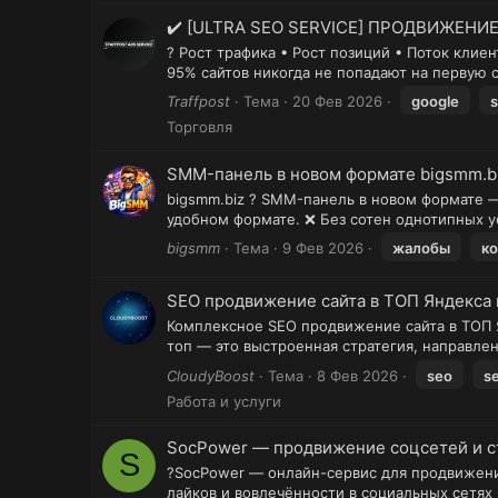
✔️ [ULTRA SEO SERVICE] ПРОДВИЖЕНИЕ
? Рост трафика • Рост позиций • Поток клие
95% сайтов никогда не попадают на первую 
Traffpost
Тема
20 Фев 2026
google
Торговля
SMM-панель в новом формате bigsmm.bi
bigsmm.biz ? SMM-панель в новом формате 
удобном формате. ❌ Без сотен однотипных у
bigsmm
Тема
9 Фев 2026
жалобы
к
SEO продвижение сайта в ТОП Яндекса
Комплексное SEO продвижение сайта в ТОП Я
топ — это выстроенная стратегия, направлен
CloudyBoost
Тема
8 Фев 2026
seo
s
Работа и услуги
SocPower — продвижение соцсетей и 
S
?SocPower — онлайн-сервис для продвижения 
лайков и вовлечённости в социальных сетях и