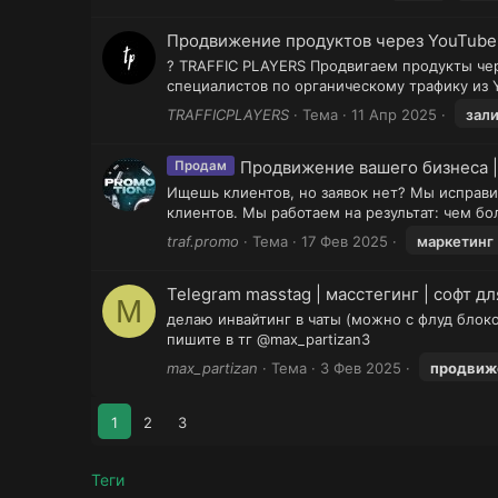
Продвижение продуктов через YouTube S
? TRAFFIC PLAYERS Продвигаем продукты чере
специалистов по органическому трафику из Y
TRAFFICPLAYERS
Тема
11 Апр 2025
зал
Продвижение вашего бизнеса 
Продам
Ищешь клиентов, но заявок нет? Мы исправи
клиентов. Мы работаем на результат: чем б
traf.promo
Тема
17 Фев 2025
маркетинг
Telegram masstag | масстегинг | софт д
M
делаю инвайтинг в чаты (можно с флуд блоко
пишите в тг @max_partizan3
max_partizan
Тема
3 Фев 2025
продвиж
1
2
3
Теги