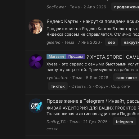
SocPower
Тема
2 Апр 2026
продвижен
Яндекс Карты - накрутка поведенчески
Продвижение на Яндекс Картах В некоторых 
Яндекса совсем не справляется. Отлично по
giseleo
Тема
7 Янв 2026
seo
накрут
? XYETA.STORE | САМ
Магазин
Продам
Xyeta - это сервис с самыми быстрыми усл
накрутку соц.сетей. Преимущества работы с
xyeta.store
Тема
5 Янв 2026
вконтакте
тикток
Ответы: 3
Форум:
Соц. сети
Продвижение в Telegram / Инвайт, расс
ЖИВАЯ АУДИТОРИЯ ДЛЯ ВАШИХ ПРОЕКТОВ Работ
Только живая и активная аудитория Подробн
Dmitry_TG
Тема
21 Дек 2025
telegram
сетях