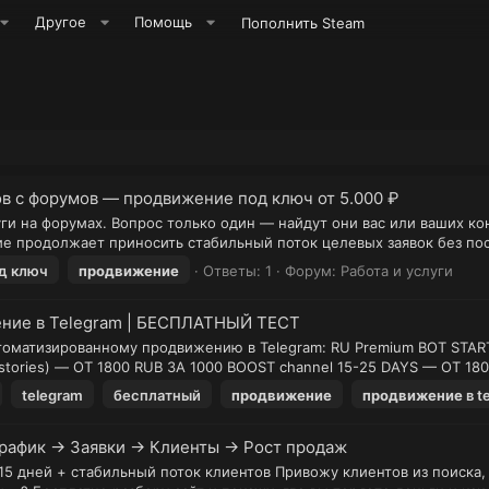
Другое
Помощь
Пополнить Steam
ов с форумов — продвижение под ключ от 5.000 ₽
и на форумах. Вопрос только один — найдут они вас или ваших ко
 продолжает приносить стабильный поток целевых заявок без пост
д ключ
продвижение
Ответы: 1
Форум:
Работа и услуги
жение в Telegram | БЕСПЛАТНЫЙ ТЕСТ
томатизированному продвижению в Telegram: RU Premium BOT STAR
(stories) — ОТ 1800 RUB ЗА 1000 BOOST channel 15-25 DAYS — ОТ 18
telegram
бесплатный
продвижение
продвижение
в t
Трафик → Заявки → Клиенты → Рост продаж
15 дней + стабильный поток клиентов Привожу клиентов из поиска,