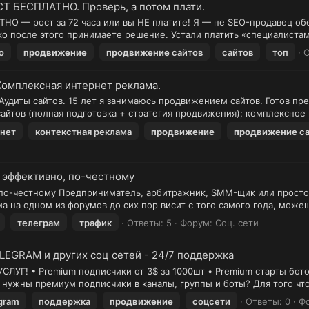
Т БЕСПЛАТНО. Проверь, а потом плати.
НО — рост за 72 часа или вы НЕ платите! Я — не SEO-продавец об
лько после этого принимаете решение. Устали платить «специалистам
о
продвижение
продвижение
сайтов
сайтов
топ
О
Комплексная интернет реклама.
Аудиты сайтов. 15 лет я занимаюсь продвижением сайтов. Готов п
айтов (полная подготовка + стратегия продвижения); комплексное 
нет
контекстная реклама
продвижение
продвижение
са
, эффективно, по-честному
, по-честному Предприниматель, арбитражник, SMM-щик или просто
ма на одном из форумов до сих пор висит с того самого года, можеш
телеграм
трафик
Ответы: 5
Форум:
Соц. сети
EGRAM и других соц сетей - 24/7 поддержка
 • Premium подписчики от 3$ за 1000шт • Premium старты ботов о
 нужны премиум подписчики в каналы, группы и боты? Для того чтоб
gram
поддержка
продвижение
соцсети
Ответы: 0
Ф