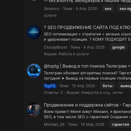
— без агентств, менеджеров и лишней «воды»
Seoenru
Тема
9 Апр 2026
seo
seo
п
услуги
? SEO ПРОДВИЖЕНИЕ САЙТА ПОД КЛЮЧ
SEO оптимизация + стратегия + вечные ссыл
и удерживает позиции. ? КОМУ ПОДХОДИТ Ес
CloudyBoost
Тема
4 Апр 2026
google
Форум:
Работа и услуги
@toptg | Вывод в топ поиска Телеграм 
Телеграм обновил алгоритмы поиска? Таргет
сегодня! ➤ Вывод на первые позиции глобал
TopTG
Тема
19 Апр 2026
боты
выво
Ответы: 0
Форум:
Накрутка в соц. сетях
Продвижение и поддержка сайтов - Гар
Всем привет! Меня зовут Михаил, я фрилансе
SEO, в том числе SEO с гарантией Создание 
Michael_26
Тема
16 Мар 2026
гарантия