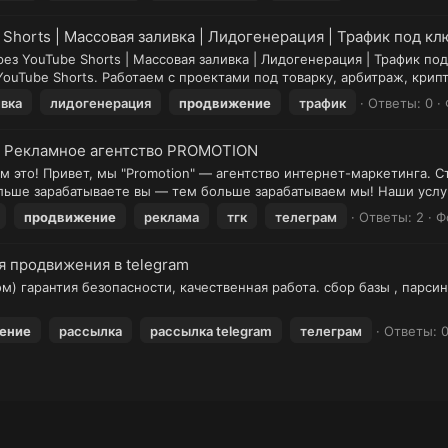
horts | Массовая заливка | Лидогенерация | Трафик под клю
з YouTube Shorts | Массовая заливка | Лидогенерация | Трафик под 
ouTube Shorts. Работаем с проектами под товарку, арбитраж, крипт
ивка
лидогенерация
продвижение
трафик
Ответы: 0
| Рекламное агентство PROMOTION
м это! Привет, мы "Promotion" — агентство интернет-маркетинга.
ольше зарабатываете вы — тем больше зарабатываем мы! Наши услуг
продвижение
реклама
тгк
телеграм
Ответы: 2
Ф
ля продвижения в telegram
м) гарантия безопасности, качественная работа. сбор базы , парсин
ение
рассылка
рассылка telegram
телеграм
Ответы: 