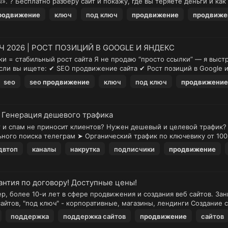
. ? Бесплатно разберу сайт и покажу, где вы теряете деньги и как 
родвижение
ключ
под ключ
продвижение
продвиже
 2026 | РОСТ ПОЗИЦИЙ В GOOGLE И ЯНДЕКС
ки = стабильный рост сайта Я не продаю “просто ссылки” — я выст
ли вы ищете: ✔ SEO продвижение сайта ✔ Рост позиций в Google и
seo
seo
продвижение
ключ
под ключ
продвижение
= Генерация дешевого трафика
 и спам не приносит клиентов? Нужен дешевый и целевой трафик? 
ьного поиска телеграм ➤ Органический трафик по ключевику от 10
двтоп
каналы
накрутка
подписчики
продвижение
антия по договору! Доступные цены!
р, более 10-и лет в сфере продвижения и создания веб сайтов. За
сайтов, "под ключ" - корпоративные, магазины, лендинги Создание с
поддержка
поддержка сайтов
продвижение
сайтов