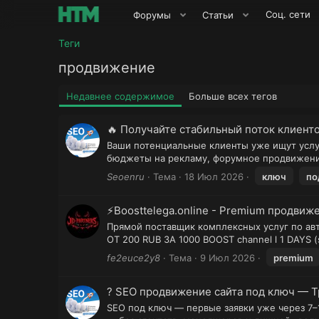
Соц. сети
Форумы
Статьи
Теги
продвижение
Недавнее содержимое
Больше всех тегов
🔥 Получайте стабильный поток клиент
Ваши потенциальные клиенты уже ищут услуг
бюджеты на рекламу, форумное продвижение
Seoenru
Тема
18 Июл 2026
ключ
по
⚡Boosttelega.online - Premium продви
Прямой поставщик комплексных услуг по ав
ОТ 200 RUB ЗА 1000 BOOST channel l 1 DAYS 
fe2euce2y8
Тема
9 Июл 2026
premium
? SEO продвижение сайта под ключ — 
SEO под ключ — первые заявки уже через 7–