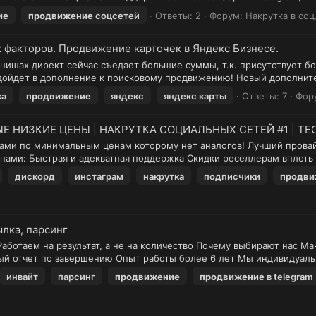
ие
продвижение
соцсетей
Ответы: 2
Форум:
Накрутка в соц
х факторов. Продвижение карточек в Яндекс Бизнесе.
нишах директ сейчас съедает большие суммы, т.к. присутствует бо
дойдет в дополнение к поисковому продвижению! Новый дополнител
ка
продвижение
яндекс
яндекс карты
Ответы: 7
Фор
ЫЕ НИЗКИЕ ЦЕНЫ | НАКРУТКА СОЦИАЛЬНЫХ СЕТЕЙ #1 | ТЕ
угами по минимальным ценам которому нет аналогов! Лучший пров
 нами: Быстрая и адекватная поддержка Скидки реселлерам вплоть д
дискорд
инстаграм
накрутка
подписчики
продви
ылка, парсинг
аем на результат, а не на количество Почему выбирают нас Мак
ый отчет по завершению Опыт работы более 6 лет Мы индивидуальн
инвайт
парсинг
продвижение
продвижение
в telegram