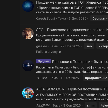
Продвижение сайтов в ТОП Яндекса ТЕС
? Продвижение сайта в ТОП Яндекса БЕСПЛАТ
сайта за 72 часа. Вы видите результат → то
CloudyBoost
Тема
3 Дек 2025
бесплатн
SEO - Поисковое продвижение сайтов. 
Продвижение сайтов в поисковых системах. 
ключ для Ваших проектов. поисковый аудит с
giseleo
Тема
22 Ноя 2025
seo
интер
Работа и услуги
Рассылки в Телеграм - быстро
Продам
Рассылки в Телеграм - быстро, эффективно
доказываем это с 2018 года. Наша первая те
TGPilot
Тема
11 Окт 2025
продвижение
ALFA-SMM.COM - Прямой поставщик TEL
ALFA-SMM.COM ПРЯМОЙ ПОСТАВЩИК SMM УСЛУГ!
вы можете найти в разделеServices Для чего
AlfaSMM
Тема
3 Сен 2025
smm
tele