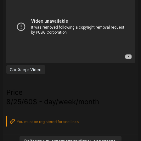
Спойлер:
Video
Price
8/25/60$ - day/week/month
You must be registered for see links