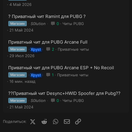
4 Май 2026
? Приватный чит Ramint для PUBG ?
S0lution
0
Читы PUBG
Магазин
21 Май 2024
Приватный чит для PUBG Arcane Full
Xpyst
2
Приватные читы
Магазин
29 Июл 2026
Приватный чит для PUBG Arcane ESP + No Recoil
Xpyst
1
Приватные читы
Магазин
16 мин. назад
?‍?Приватный чит Desync+HWID Spoofer для Pubg?‍?
S0lution
0
Читы PUBG
Магазин
21 Май 2024
X (Twitter)
Reddit
WhatsApp
E-mail
Ссылка
Поделиться: