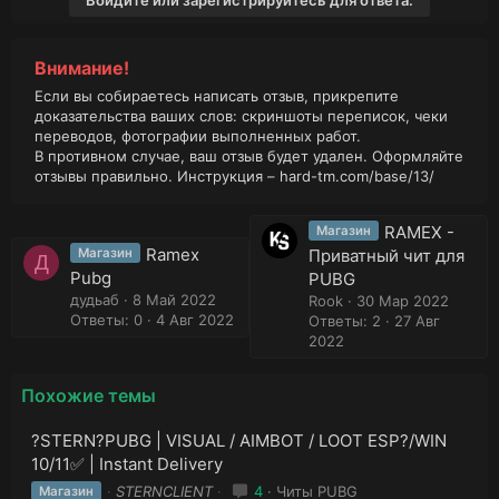
Войдите или зарегистрируйтесь для ответа.
Внимание!
Если вы собираетесь написать отзыв, прикрепите
доказательства ваших слов: скриншоты переписок, чеки
переводов, фотографии выполненных работ.
В противном случае, ваш отзыв будет удален. Оформляйте
отзывы правильно. Инструкция –
hard-tm.com/base/13/
RAMEX -
Магазин
Ramex
Магазин
Приватный чит для
Д
Pubg
PUBG
дудьаб
8 Май 2022
Rook
30 Мар 2022
Ответы: 0
4 Авг 2022
Ответы: 2
27 Авг
2022
Похожие темы
?STERN?PUBG | VISUAL / AIMBOT / LOOT ESP?/WIN
10/11✅ | Instant Delivery
STERNCLIENT
4
Читы PUBG
Магазин