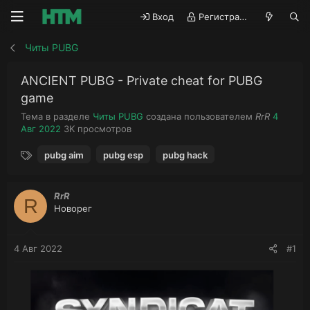
Вход
Регистрация
Читы PUBG
ANCIENT PUBG - Private cheat for PUBG
game
А
Д
Тема в разделе
Читы PUBG
создана пользователем
RrR
4
П
в
а
Авг 2022
3K
просмотров
р
т
т
Т
о
о
а
pubg aim
pubg esp
pubg hack
е
с
р
н
г
м
т
а
и
о
е
ч
RrR
R
т
м
а
Новорег
р
ы
л
ы
а
4 Авг 2022
#1