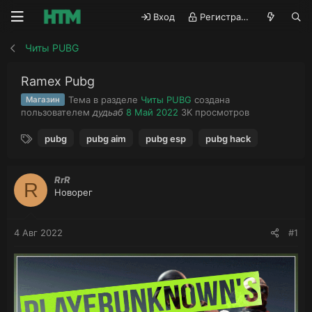
Вход
Регистрация
Читы PUBG
Ramex Pubg
Тема в разделе
Читы PUBG
создана
Магазин
А
Д
П
пользователем
дудьаб
8 Май 2022
3K
просмотров
в
а
р
Т
т
т
о
pubg
pubg aim
pubg esp
pubg hack
е
о
а
с
г
р
н
м
и
т
а
о
RrR
R
е
ч
т
Новорег
м
а
р
ы
л
ы
а
4 Авг 2022
#1