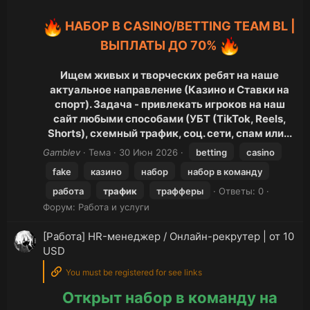
НАБОР В CASINO/BETTING TEAM BL |
ВЫПЛАТЫ ДО 70%
Ищем живых и творческих ребят на наше
актуальное направление (Казино и Ставки на
спорт). Задача - привлекать игроков на наш
сайт любыми способами (УБТ (TikTok, Reels,
Shorts), схемный трафик, соц. сети, спам или...
Gamblev
Тема
30 Июн 2026
betting
casino
fake
казино
набор
набор в команду
работа
трафик
трафферы
Ответы: 0
Форум:
Работа и услуги
[Работа] HR-менеджер / Онлайн-рекрутер | от 10
USD
You must be registered for see links
Открыт набор в команду на