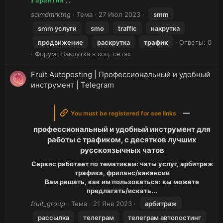
Гарантия
...
sclmdmrktng
Тема
27 Июл 2023
smm
smm услуги
smo
traffic
накрутка
продвижение
раскрутка
трафик
Ответы: 0
Форум:
Накрутка в соц. сетях
Fruit Autoposting | Профессиональный и удобный
инструмент | Telegram
—
You must be registered for see links
профессиональный и удобный инструмент для
работы с трафиком, с десятков лучших
русскоязычных чатов
Сервис работает по тематикам: чаты услуг, арбитраж
трафика, фриланс/вакансии
Вам решать, как им пользоваться: вы можете
предлагать/искать...
fruit_group
Тема
21 Янв 2023
арбитраж
рассылка
телеграм
телеграм автопостинг