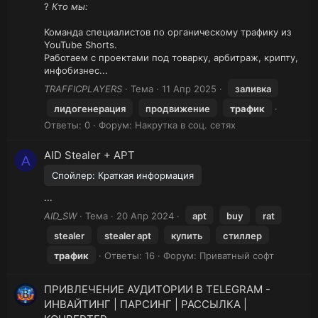
?
Кто мы:
Команда специалистов по органическому трафику из
YouTube Shorts.
Работаем с проектами под товарку, арбитраж, крипту,
инфобизнес...
TRAFFICPLAYERS
Тема
11 Апр 2025
заливка
лидогенерация
продвижение
трафик
Ответы: 0
Форум:
Накрутка в соц. сетях
AID Stealer + APT
A
Спойлер:
Краткая информация
...
AID_SW
Тема
20 Апр 2024
apt
buy
rat
stealer
stealer apt
купить
стиллер
трафик
Ответы: 16
Форум:
Приватный софт
ПРИВЛЕЧЕНИЕ АУДИТОРИИ В TELEGRAM -
ИНВАЙТИНГ | ПАРСИНГ | РАССЫЛКА |