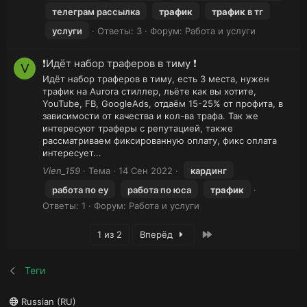
телеграм рассылка
трафик
трафик
в тг
услуги
Ответы: 3
Форум:
Работа и услуги
❗Идëт набор траферов в тиму ❗
V
Идёт набор траферов в тиму, есть 3 места, нужен
трафик на Aurora стиллер, льёте как вы хотите,
YouTube, FB, GoogleAds, отдаём 15-25% от профита, в
зависимости от качества и кол-ва трафа. Так же
интересуют траферы с репутацией, также
рассматриваем фиксированную оплату, фикс оплата
интересует...
Vien_159
Тема
14 Сен 2022
кардинг
работа по еу
работа по юса
трафик
Ответы: 1
Форум:
Работа и услуги
Последняя
1 из 2
Вперёд
Теги
Russian (RU)