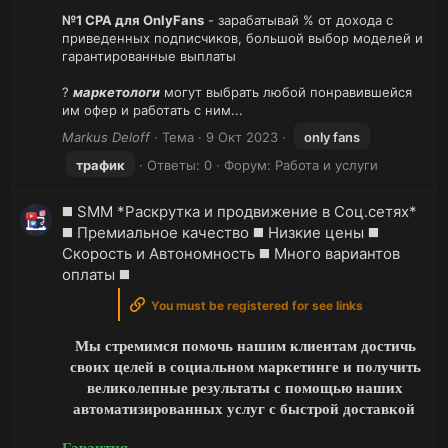
№1 CPA для OnlyFans
- зарабатывай % от дохода с
приведенных подписчиков, большой выбор моделей и
гарантированные выплаты
?
маркетологи
могут выбрать любой понравившейся
им офер и работать с ним...
Markus Deloff
Тема
9 Окт 2023
only fans
трафик
Ответы: 0
Форум:
Работа и услуги
◼️ SMM *Раскрутка и продвижение в Соц.сетях*
◼️ Премиальное качество ◼️ Низкие цены ◼️
Скорость и Автономность ◼️ Много вариантов
оплаты ◼️
You must be registered for see links
Мы стремимся помочь нашим клиентам достичь
своих целей в социальном маркетинге и получить
великолепные результаты с помощью наших
автоматизированных услуг с быстрой доставкой