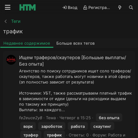
Вход
Регистрация
Теги
трафик
Недавнее содержимое
Больше всех тегов
Ищем траферов/cкаутеров [Большые выплаты/
Без опыта]
Агентство по поиску сотрудников ищет соло траферов/
скаутеров, также работать могут новички в этой сфере
(зп полностью зависит от результата)
Источники: УБТ, также рассматрываем платный трафик
в зависимости от идеи (деньги на расходики выдаем
по такому же принципу)
Выплаты: за каждого...
fe2euce2y8
Тема
Четверг в 15:25
без опыта
ворк
зароботок
работа
скаутинг
трафер
трафик
Ответы: 0
Форум:
Работа и