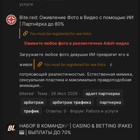
услуги
Bite.red: Оживление Фото в Видео с помощью ИИ
| Партнёрка до 80%
You must be registered for see links
Оживите любое фото в реалистичное Adult-видео
Загружаете любое фото девушки ИИ превратит его в
живое
с
You must be registered for see links
потрясающей реалистичностью. Естественная мимика,
сексуальная пластика и максимально правдоподобная
анимация...
bitered
Тема
26 Июл 2026
адалт партнерка
арбитраж
арбитраж
трафик
а
партнерка
трафик
Ответы: 0
Форум:
Работа и услуги
НАБОР В КОМАНДУ✅ | CASINO & BETTING (FAKE)
🎰 | ВЫПЛАТЫ ДО 70%