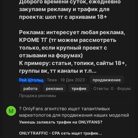
Доброго времени суток, ежедневно
закупаем рекламу и трафик для
проекта: шоп тг с архивами 18+
Реклама: интересует любая реклама,
КРОМЕ ТГ (тг можем рассмотреть
только, если крупный проект с
отзывами на форумах)
К примеру: статьи, топики, сайты 18+,
группы вк, тт каналы и т.п...
Рей Штольц
Тема
19 Дек 2023
продвижение
работа
реклама
трафик
Ответы: 0
Форум:
Продажа рекламы
? OnlyFans агентство ищет талантливых
M
маркетологов для продвижения наших моделей
Умеешь заливать трафик на ONLYFANS?
ONLYTRAFFIC - CPA сеть ищет трафик...