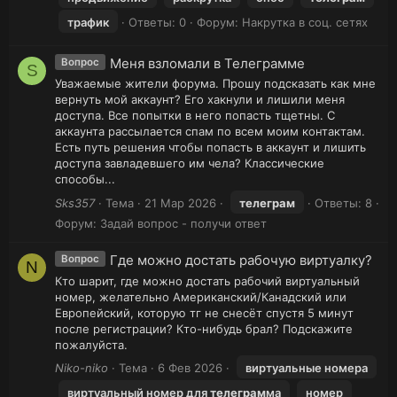
трафик
Ответы: 0
Форум:
Накрутка в соц. сетях
Меня взломали в Телеграмме
Вопрос
S
Уважаемые жители форума. Прошу подсказать как мне
вернуть мой аккаунт? Его хакнули и лишили меня
доступа. Все попытки в него попасть тщетны. С
аккаунта рассылается спам по всем моим контактам.
Есть путь решения чтобы попасть в аккаунт и лишить
доступа завладевшего им чела? Классические
способы...
Sks357
Тема
21 Мар 2026
телеграм
Ответы: 8
Форум:
Задай вопрос - получи ответ
Где можно достать рабочую виртуалку?
Вопрос
N
Кто шарит, где можно достать рабочий виртуальный
номер, желательно Американский/Канадский или
Европейский, которую тг не снесёт спустя 5 минут
после регистрации? Кто-нибудь брал? Подскажите
пожалуйста.
Niko-niko
Тема
6 Фев 2026
виртуальные номера
виртуальный номер для
телеграм
ма
номер