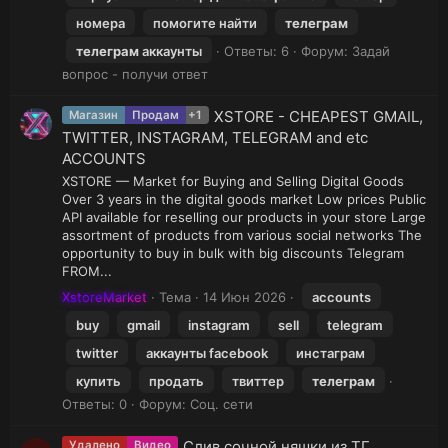
номера
помогите найти
телеграм
телеграм
аккаунты
Ответы: 6
Форум:
Задай
вопрос - получи ответ
XSTORE - CHEAPEST GMAIL,
Магазин
Продам
+1
TWITTER, INSTAGRAM, TELEGRAM and etc
ACCOUNTS
XSTORE — Market for Buying and Selling Digital Goods
Over 3 years in the digital goods market Low prices Public
API available for reselling our products in your store Large
assortment of products from various social networks The
opportunity to buy in bulk with big discounts Telegram
FROM...
XstoreMarket
Тема
14 Июн 2026
accounts
buy
gmail
instagram
sell
telegram
twitter
аккаунты facebook
инстаграм
купить
продать
твиттер
телеграм
Ответы: 0
Форум:
Соц. сети
Слив сочной няшки из ТГ
Удалено
Видео