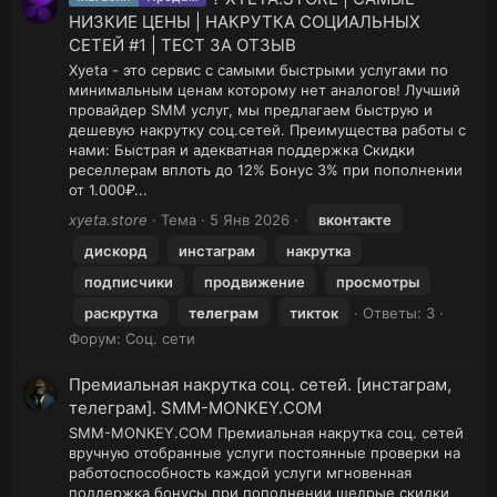
НИЗКИЕ ЦЕНЫ | НАКРУТКА СОЦИАЛЬНЫХ
СЕТЕЙ #1 | ТЕСТ ЗА ОТЗЫВ
Xyeta - это сервис с самыми быстрыми услугами по
минимальным ценам которому нет аналогов! Лучший
провайдер SMM услуг, мы предлагаем быструю и
дешевую накрутку соц.сетей. Преимущества работы с
нами: Быстрая и адекватная поддержка Скидки
реселлерам вплоть до 12% Бонус 3% при пополнении
от 1.000₽...
xyeta.store
Тема
5 Янв 2026
вконтакте
дискорд
инстаграм
накрутка
подписчики
продвижение
просмотры
раскрутка
телеграм
тикток
Ответы: 3
Форум:
Соц. сети
Премиальная накрутка соц. сетей. [инстаграм,
телеграм]. SMM-MONKEY.COM
SMM-MONKEY.COM Премиальная накрутка соц. сетей
вручную отобранные услуги постоянные проверки на
работоспособность каждой услуги мгновенная
поддержка бонусы при пополнении щедрые скидки