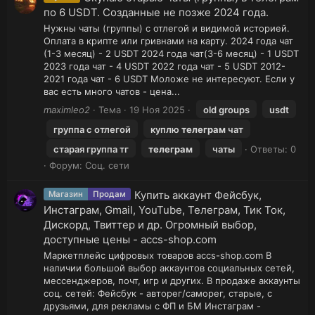
по 6 USDT. Созданные не позже 2024 года.
Нужны чаты (группы) с отлегой и видимой историей.
Оплата в крипте или гривнами на карту. 2024 года чат
(1-3 месяц) - 2 USDT 2024 года чат(3-6 месяц) - 1 USDT
2023 года чат - 4 USDT 2022 года чат - 5 USDT 2012-
2021 года чат - 6 USDT Моложе не интересуют. Если у
вас есть много чатов - цена...
maximleo2
Тема
19 Ноя 2025
old groups
usdt
группа с отлегой
куплю
телеграм
чат
старая группа тг
телеграм
чаты
Ответы: 0
Форум:
Соц. сети
Купить аккаунт Фейсбук,
Магазин
Продам
Инстаграм, Gmail, YouTube, Телеграм, Тик Ток,
Дискорд, Твиттер и др. Огромный выбор,
доступные цены - accs-shop.com
Маркетплейс цифровых товаров accs-shop.com В
наличии большой выбор аккаунтов социальных сетей,
мессенджеров, почт, игр и других. В продаже аккаунты
соц. сетей: Фейсбук - авторег/саморег, старые, с
друзьями, для рекламы с ФП и БМ Инстаграм -