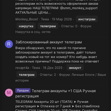
реселлерам есть возможность оформления заказа
напрямую НАШ ТЕЛЕГРАМ: @smm_monkey_support
АКТУАЛЬНЫЕ ЦЕНЫ...
Monkey_Boost
Тема
19 Мар 2026
инстаграм
накрутка
телеграм
Ответы: 0
Форум:
Накрутка в соц. сетях
Заблокированный аккаунт телеграм
R
Вчера обнаружил, что по какой-то причине
заблокировали аккаунт в телеграмм, даёт только
создать новый на тот же номер? Кто нибудь знает
возможные причины? Поддержка пока не отвечает
recapt4a
Тема
18 Дек 2025
аккаунт
телеграм
Ответы: 2
Форум:
Личные блоги / Ваши
истории
Телеграм аккаунты +1 США Ручная
Продам
M
регистрация
TELEGRAM Аккаунты 20 шт (TDATA) ➤ Ручная
регистрация ➤ Отлежка от 7 дней ➤ Без спамблока
Страна: США Цена за 20 шт: 20$ Оплата: CryptoBot