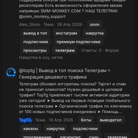
реселлерам Есть возможность оформления заказа
напрямую SMM-MONKEY.COM ? НАШ ТЕЛЕГРАМ:
@smm_monkey_support
Alex_Store
Тема
28 Апр 2026
smm
вывод в топ
инстаграм
накрутка
подписчики
премиум подписчики
просмотры
телеграм
Ответы: 0
Форум:
Накрутка в соц. сетях
@toptg | Вывод в топ поиска Телеграм =
Генерация дешевого трафика
Телеграм обновил алгоритмы поиска? Таргет и спам
не приносит клиентов? Нужен дешевый и целевой
трафик? TopTg привлекает тысячи активной аудитории
уже сегодня! ➤ Вывод на первые позиции глобального
поиска телеграм ➤ Органический трафик по ключевику
от 100 новых подписчиков ежедневно ➤ Помощь...
TopTG
Тема
19 Апр 2026
боты
выводвтоп
каналы
накрутка
подписчики
продвижение
раскрутка
снос
телеграм