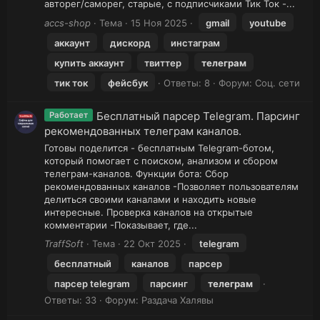
авторег/саморег, старые, с подписчиками Тик Ток -...
accs-shop
Тема
15 Ноя 2025
gmail
youtube
аккаунт
дискорд
инстаграм
купить аккаунт
твиттер
телеграм
тик ток
фейсбук
Ответы: 8
Форум:
Соц. сети
Бесплатный парсер Telegram. Парсинг
Работает
рекомендованных телеграм каналов.
Готовы поделится - бесплатным Telegram-ботом,
который помогает с поиском, анализом и сбором
телеграм-каналов. Функции бота: Сбор
рекомендованных каналов -Позволяет пользователям
делиться своими каналами и находить новые
интересные. Проверка каналов на открытые
комментарии -Показывает, где...
TraffSoft
Тема
22 Окт 2025
telegram
бесплатный
каналов
парсер
парсер telegram
парсинг
телеграм
Ответы: 33
Форум:
Раздача Халявы