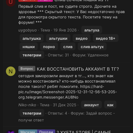
U
Первый слив и пост, не судите строго. Дрочите на
здоровье *** Скрытый текст: У Вас недостаточно прав
для просмотра скрытого текста. Посетите тему на
форуме! ***
uygobyuo
Тема
19 Янв 2026
альтуха
альтушка
альтушки
видео
видео 18+
няшки
порно
слив
слив альтух
телеграм
Ответы: 31
Форум:
Удаленное
КАК ВОССТАНОВИТЬ АККАУНТ В ТГ?
Вопрос
N
сегодня заморозили аккаунт в тг..., кто знает как
можно восстановить? кто-нибудь восстанавливал
после такого? ребят помогите. https://hard-
pic.ru/image/Screenshot-2025-12-31-12-56-53-205-
org.telegram.messenger.AU8No
Niko-niko
Тема
31 Дек 2025
аккаунт
как
телеграм
Ответы: 4
Форум:
Задай вопрос -
получи ответ
? XYETA.STORE | САМЫЕ
Магазин
Продам