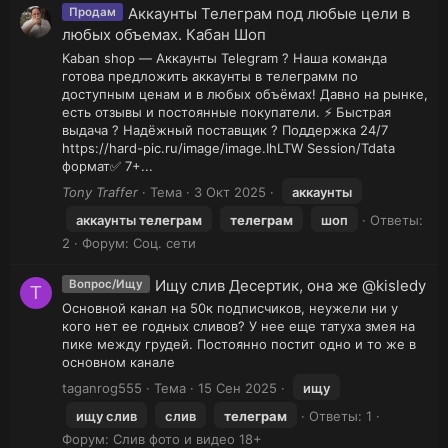
Аккаунты Телеграм под любые цели в
Продам
любых объемах. Кабан Шоп
Kaban shop — Аккаунты Telegram ? Наша команда
готова предложить аккаунты в телеграмм по
доступным ценам и в любых объёмах! Давно на рынке,
есть отзывы и постоянные покупатели. ⚡ Быстрая
выдача ? Надёжный поставщик ? Поддержка 24/7
https://hard-pic.ru/image/image.IhLTW Session/Tdata
формат✅ 7+...
Tony Traffer
Тема
3 Окт 2025
аккаунты
аккаунты
телеграм
телеграм
шоп
Ответы:
2
Форум:
Соц. сети
Ищу слив Десертик, она же @kisledy
Вопрос/Ищу
T
Основной канал на 50к подписчиков, неужели ни у
кого нет ее годных сливов? У нее еще татуха змея на
пике между грудей. Постоянно постит одно и то же в
основном канале
taganrog555
Тема
15 Сен 2025
ищу
ищу слив
слив
телеграм
Ответы: 1
Форум:
Слив фото и видео 18+