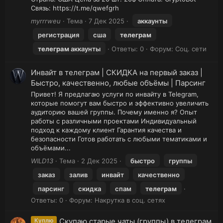
Связь: https://t.me/qwefgrh
myrrrweu
Тема
7 Дек 2025
аккаунты
регистрация
сша
телеграм
телеграм
аккаунты
Ответы: 0
Форум:
Соц. сети
Инвайт в телеграм | СКИДКА на первый заказ |
Быстро, качественно, любые объёмы | Парсинг
Привет! Я предлагаю услуги по инвайту в Telegram,
которые помогут вам быстро и эффективно увеличить
аудиторию вашей группы. Почему именно я? Опыт
работы с различными проектами Индивидуальный
подход к каждому клиент Гарантия качества и
безопасности Готов работать с любыми тематиками и
объёмами...
WILD13
Тема
2 Дек 2025
быстро
группы
заказ
залив
инвайт
качественно
парсинг
скидка
спам
телеграм
Ответы: 0
Форум:
Накрутка в соц. сетях
Скупаю старые чаты (группы) в телеграм
Куплю