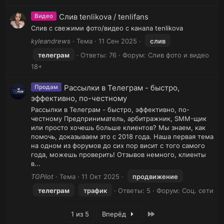
Слив tenlikova / tenlifans
Видео
Слив с свежими фото/видео с канала tenlikova
kyleandrews
Тема
11 Сен 2025
слив
телеграм
Ответы: 76
Форум:
Слив фото и видео
18+
Рассылки в Телеграм - быстро,
Продам
эффективно, по-честному
Рассылки в Телеграм - быстро, эффективно, по-
честному Предприниматель, арбитражник, SMM-щик
или просто хочешь больше клиентов? Мы знаем, как
помочь, доказываем это с 2018 года. Наша первая тема
на одном из форумов до сих пор висит с того самого
года, можешь проверить! Отзывов немного, клиенты
в...
TGPilot
Тема
11 Окт 2025
продвижение
телеграм
трафик
Ответы: 5
Форум:
Соц. сети
Последняя
1 из 5
Вперёд