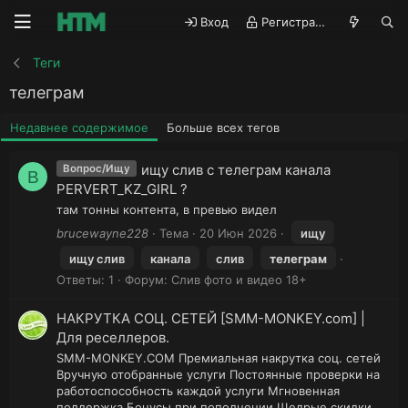
Вход
Регистрация
Теги
телеграм
Недавнее содержимое
Больше всех тегов
ищу слив с телеграм канала
Вопрос/Ищу
B
PERVERT_KZ_GIRL ?
там тонны контента, в превью видел
brucewayne228
Тема
20 Июн 2026
ищу
ищу слив
канала
слив
телеграм
Ответы: 1
Форум:
Слив фото и видео 18+
НАКРУТКА СОЦ. СЕТЕЙ [SMM-MONKEY.com] |
Для реселлеров.
SMM-MONKEY.COM Премиальная накрутка соц. сетей
Вручную отобранные услуги Постоянные проверки на
работоспособность каждой услуги Мгновенная
поддержка Бонусы при пополнении Щедрые скидки