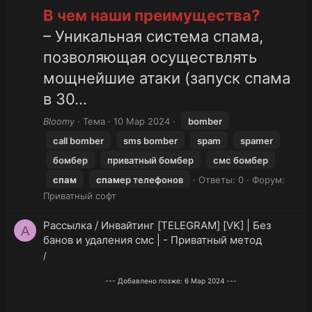
В чем наши преимущества?
– Уникальная система спама,
позволяющая осуществлять
мощнейшие атаки (запуск спама
в 30...
Bloomy
Тема
10 Мар 2024
bomber
call bomber
sms bomber
spam
spamer
бомбер
приватный бомбер
смс бомбер
спам
спам
ер телефонов
Ответы: 0
Форум:
Приватный софт
Рассылка / Инвайтинг [TELEGRAM] [VK] | Без
A
банов и удаления смс | - Приватный метод
/
--- Добавлено позже:
6 Мар 2024
---