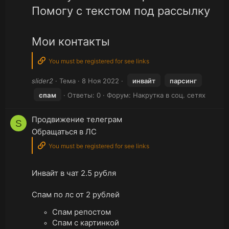
Помогу с текстом под рассылку
Мои контакты
You must be registered for see links
slider2
Тема
8 Ноя 2022
инвайт
парсинг
спам
Ответы: 0
Форум:
Накрутка в соц. сетях
Продвижение телеграм
S
Обращаться в ЛС
You must be registered for see links
Инвайт в чат 2.5 рубля
Спам по лс от 2 рублей
Спам репостом
Спам с картинкой