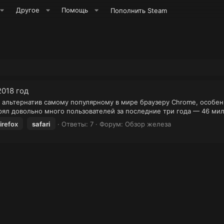
Другое
Помощь
Пополнить Steam
2018 год
их альтернатив самому популярному в мире браузеру Chrome, особе
терял довольно много пользователей за последние три года — 46 мил
firefox
safari
Ответы: 7
Форум:
Обзор железа