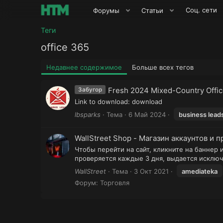
Соц. сети
Форумы
Статьи
Теги
office 365
Недавнее содержимое
Больше всех тегов
Fresh 2024 Mixed-Country Offi
Забугор
Link to download: download
lbsparks
Тема
6 Май 2024
business lead
WallStreet Shop - Магазин аккаунтов и про
Чтобы перейти на сайт, кликните на баннер
проверяется каждые 3 дня, выдается исключи
WallStreet
Тема
3 Окт 2021
amediateka
Форум:
Торговля