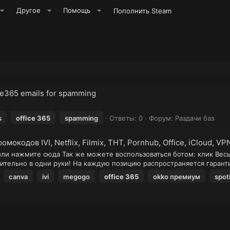
Другое
Помощь
Пополнить Steam
ce365 emails for spamming
s
office
365
spamming
Ответы: 0
Форум:
Раздачи баз
мокодов IVI, Netflix, Filmix, ТНТ, Pornhub, Office, iCloud, VP
 или нажмите сюда Так же можете воспользоваться ботом: клик Вес
тельно в одни руки! На каждую позицию распространяется гарантия
canva
ivi
megogo
office
365
okko премиум
spot