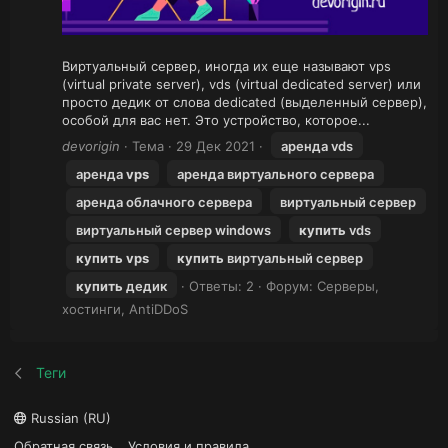
Виртуальный сервер, иногда их еще называют vps
(virtual private server), vds (virtual dedicated server) или
просто дедик от слова dedicated (выделенный сервер),
особой для вас нет. Это устройство, которое...
devorigin
Тема
29 Дек 2021
аренда vds
аренда
vps
аренда виртуального сервера
аренда облачного сервера
виртуальный сервер
виртуальный сервер windows
купить
vds
купить
vps
купить
виртуальный сервер
купить
дедик
Ответы: 2
Форум:
Серверы,
хостинги, AntiDDoS
Теги
Russian (RU)
Обратная связь
Условия и правила