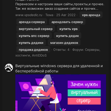
Перенесем и настроим ваши сайты,проекты,и прочее.
Так же возможен заказ создания сайтов и прочих...
www.vpsdedic.ru
Тема
25 Авг 2022
vps
аренда
аренда сервера
арендовать сервер
виртуальный сервер
купить
vps
купить
впс сервер
купить
дедик
купить
дедики
магазин дедиков
продажа дедиков
Ответы: 4
Форум:
Серверы,
хостинги, AntiDDoS
Виртуальные windows сервера для удаленной и
бесперебойной работы