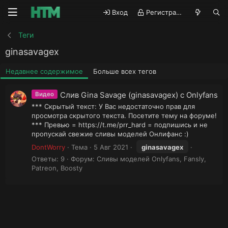
Вход
Регистрация
Теги
ginasavagex
Недавнее содержимое
Больше всех тегов
Слив Gina Savage (ginasavagex) с Onlyfans
Видео
*** Скрытый текст: У Вас недостаточно прав для
просмотра скрытого текста. Посетите тему на форуме!
*** Превью = https://t.me/prr_hard = подпишись и не
пропускай свежие сливы моделей Онлифанс :)
DontWorry
Тема
5 Авг 2021
ginasavagex
Ответы: 9
Форум:
Сливы моделей Onlyfans, Fansly,
Patreon, Boosty