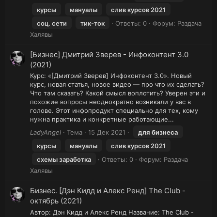
курсы
мануалы
слив курсов 2021
соц. сети
тик-ток
Ответы: 0
Форум:
Раздача
Халявы
[Бизнес] Дмитрий Зверев - Инфоконтент 3.0
(2021)
Курс: «[Дмитрий Зверев] Инфоконтент 3.0». Новый
курс, новая статья, новое видео — про что их сделать?
Что там сказать? Какой смысл воплотить? Уверен эти и
похожие вопросы неоднократно возникали у вас в
голове. Этот инфопродукт специально для тех, кому
нужна практика и конкретные работающие...
LadyAngel
Тема
15 Дек 2021
для
бизнеса
курсы
мануалы
слив курсов 2021
схемы заработка
Ответы: 0
Форум:
Раздача
Халявы
Бизнес. [Дэн Кидд и Алекс Ренд] The Club -
октябрь (2021)
Автор: Дэн Кидд и Алекс Ренд Название: The Club -