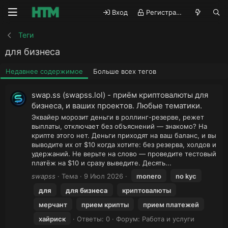
Вход
Регистрация
Теги
для бизнеса
Недавнее содержимое
Больше всех тегов
swap.ss (swapss.lol) - приём криптовалюты для
бизнеса, и ваших проектов. Любые тематики.
Эквайер морозит деньги в роллинг-резерве, режет
выплаты, отключает без объяснений — знакомо? На
крипте этого нет. Деньги приходят на ваш баланс, и вы
выводите их от $10 когда хотите: без резерва, холдов и
удержаний. Не верьте на слово — проведите тестовый
платёж на $10 и сразу выведите. Десять...
swapss
Тема
9 Июл 2026
monero
no kyc
для
для
бизнеса
криптовалюты
мерчант
прием крипты
прием платежей
хайриск
Ответы: 0
Форум:
Работа и услуги