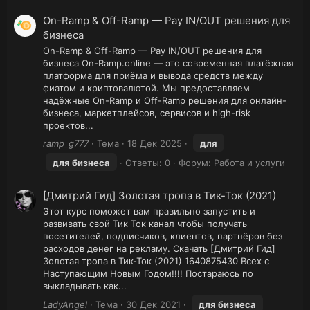
On-Ramp & Off-Ramp — Pay IN/OUT решения для
бизнеса
On-Ramp & Off-Ramp — Pay IN/OUT решения для
бизнеса On-Ramp.online — это современная платёжная
платформа для приёма и вывода средств между
фиатом и криптовалютой. Мы предоставляем
надёжные On-Ramp и Off-Ramp решения для онлайн-
бизнеса, маркетплейсов, сервисов и high-risk
проектов...
ramp_g777
Тема
18 Дек 2025
для
для
бизнеса
Ответы: 0
Форум:
Работа и услуги
[Дмитрий Гид] Золотая тропа в Тик-Ток (2021)
Этот курс поможет вам правильно запустить и
развивать свой Тик Ток канал чтобы получать
посетителей, подписчиков, клиентов, партнёров без
расходов денег на рекламу. Скачать [Дмитрий Гид]
Золотая тропа в Тик-Ток (2021) 1640875430 Всех с
Наступающим Новым Годом!!!! Постараюсь по
выкладывать как...
LadyAngel
Тема
30 Дек 2021
для
бизнеса