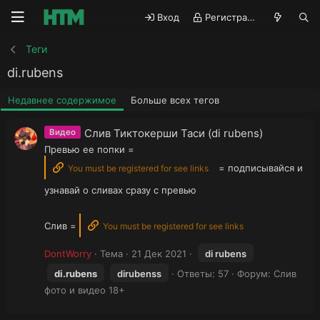
Вход
Регистрация
Теги
di.rubens
Недавнее содержимое
Больше всех тегов
Слив Тиктокерши Таси (di rubens)
Видео
Превью ее попки =
= подписывайся и
You must be registered for see links
узнавай о сливах сразу с превью
Слив =
You must be registered for see links
DontWorry
Тема
21 Дек 2021
di rubens
di.rubens
dirubenss
Ответы: 57
Форум:
Слив
фото и видео 18+