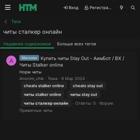
Вход
Регистрация
Теги
читы сталкер онлайн
Недавнее содержимое
Больше всех тегов
Купить читы Stay Out - АимБот / ВХ /
Магазин
A
Читы Stalker online
Норм читы
Anonim_chik
Тема
9 Мар 2024
cheats stalker online
cheats stay out
читы
stalker online
читы
stay out
читы
сталкер
онлайн
Ответы: 0
Форум:
Приватные читы