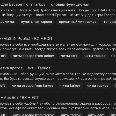
 для Escape from Tarkov | Топовый функционал
om Tarkov (Undetected) Требования для чита: Процессор: Intel / Amd
й Текущий статус: Undetected Приватный чит Sky для игры Escape fr
kov
читы
купить чит тарков
приватный чит тарков
топовы
v (MaSoN Public) - ВХ + ЕСП
включает в себя все необходимые визуальные функции для комфортн
k помогут Вам быть всегда вкурсе всех перемещений врагов на игров
ы
eft
читы
escape from tarkov
читы
ефт
читы
тарков
От
ветка врагов - Читы Тарков
имальный набор функций, включает в себя только подсветку врагов
, Вы будете всегда вкурсе всех перемещений врагов на игровой кар
eft
читы
escape from tarkov
читы
tarkov
читы
тарков
О
) - АимБот / ВХ + EСП
ключает в себя удобный аимбот с отключением отдачи и разброса пул
тов, чит ефт покажет весь нужный Вам лут который есть в игре. В 
eft
читы
escape from tarkov
читы
tarkov
читы
ефт
чи