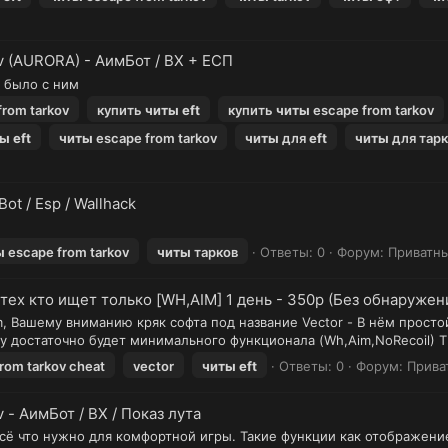
v (AURORA) - АимБот / ВХ + ЕСП
о было с ним
from tarkov
купить
читы
eft
купить
читы
escape from tarkov
ты
eft
читы
escape from tarkov
читы
для
eft
читы
для тар
ot / Esp / Wallhack
ы
escape from tarkov
читы
тарков
Ответы: 0
Форум:
Приватн
 тех кто ищет только [WH,AIM] 1 день - 350р (Без обнаружени
, Вашему вниманию кряк софта под название Vector - В нём просто
ому достаточно будет минимального функционала (Wh,Aim,NoRecoil)
rom tarkov cheat
vector
читы
eft
Ответы: 0
Форум:
Прива
 - АимБот / ВХ / Показ лута
сё что нужно для комфортной игры. Такие функции как отображение