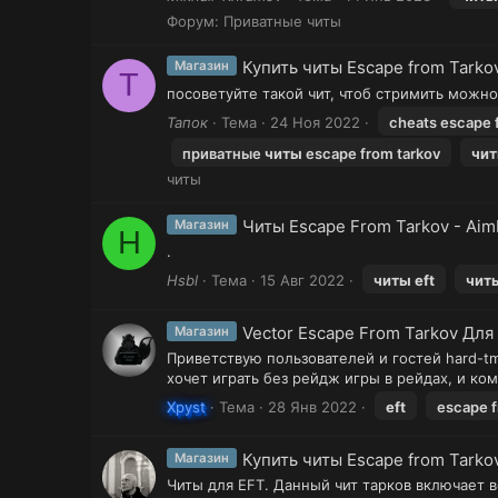
Форум:
Приватные читы
Купить читы Escape from Tarko
Магазин
Т
посоветуйте такой чит, чтоб стримить можн
Тапок
Тема
24 Ноя 2022
cheats escape 
приватные
читы
escape from tarkov
чи
читы
Читы Escape From Tarkov - AimB
Магазин
H
.
Hsbl
Тема
15 Авг 2022
читы
eft
чит
Vector Escape From Tarkov Для
Магазин
Приветствую пользователей и гостей hard-tm
хочет играть без рейдж игры в рейдах, и к
Xpyst
Тема
28 Янв 2022
eft
escape f
Купить читы Escape from Tarkov
Магазин
Читы для EFT. Данный чит тарков включает в