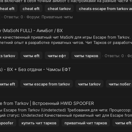
 включает в себя точный аимбот с настройками на разные части те
cheat
eft
cheat
eft
cheat tarkov
cheats escape from tarkov a
Ответы: 0
Форум:
Приватные читы
v (MaSoN FULL) - АимБот / ВХ
м качественный приватный чит MaSoN для игры Escape from Tarkov
етний опыт в разработке приватных читов. Чит Тарков от разрабо
s tarkov
читы
eft
читы
ефт
читы
тарков
Ответы: 0
Ф
) - ВХ + Без отдачи - Чамсы ЕФТ
читы
eft
читы
escape from tarkov
читы
tarkov
читы
побег 
pe from Tarkov | Встроенный HWID SPOOFER
 Escape from Tarkov (Undetected) Требования для чита: Процессор:
щий статус: Undetected Качественный приватный чит для Escape from 
spoofer
купить чит тарков
приватный чит тарков
читы
eft