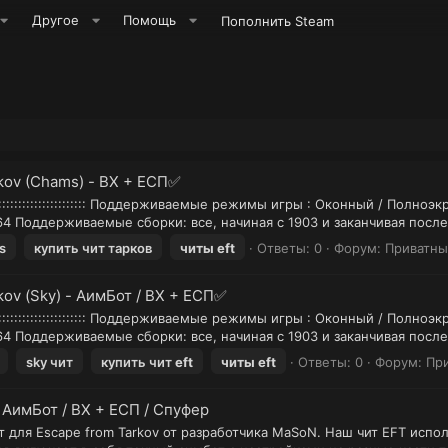
Другое
Помощь
Пополнить Steam
kov (Chams) - ВХ + ЕСП✅
ЯХ :::::::::::::::::::::: Поддерживаемые режимы игры : Оконный / Пол
4 Поддерживаемые сборки: все, начиная с 1903 и заканчивая посл
s
купить чит тарков
читы
eft
Ответы: 0
Форум:
Приватны
ov (Sky) - АимБот / ВХ + ЕСП✅
ЯХ :::::::::::::::::::::: Поддерживаемые режимы игры : Оконный / Пол
4 Поддерживаемые сборки: все, начиная с 1903 и заканчивая посл
sky чит
купить чит
eft
читы
eft
Ответы: 0
Форум:
Пр
- АимБот / ВХ + ЕСП / Спуфер
для Escape from Tarkov от разработчика MaSoN. Наш чит EFT испо