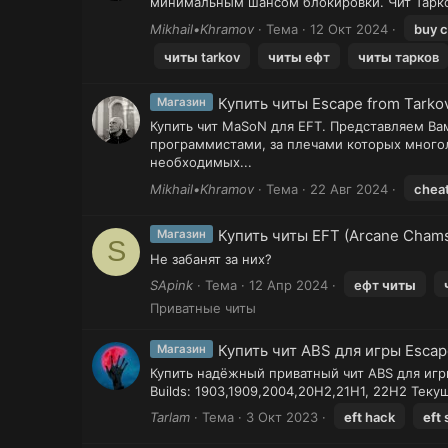
минимальным шансом блокировки. Чит Тарков
Mikhail•Khramov
Тема
12 Окт 2024
buy 
читы
tarkov
читы
ефт
читы
тарков
Купить читы Escape from Tarko
Магазин
Купить чит MaSoN для EFT. Представляем Ва
программистами, за плечами которых многол
необходимых...
Mikhail•Khramov
Тема
22 Авг 2024
cheat
Купить читы EFT (Arcane Chams
Магазин
S
Не забанят за них?
SApink
Тема
12 Апр 2024
ефт
читы
Приватные читы
Купить чит ABS для игры Esca
Магазин
Купить надёжный приватный чит ABS для игры
Builds: 1903,1909,2004,20H2,21H1, 22H2 Теку
Tarlam
Тема
3 Окт 2023
eft
hack
eft