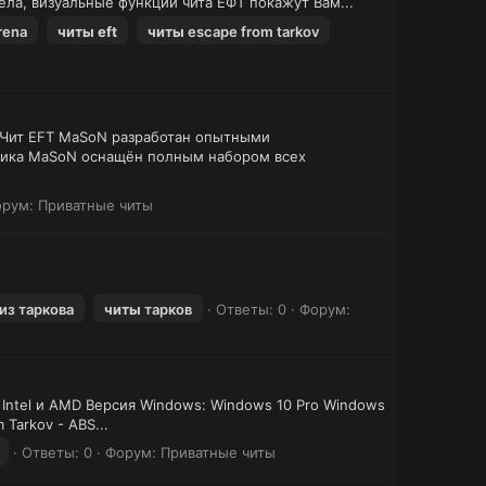
ла, визуальные функции чита ЕФТ покажут Вам...
rena
читы
eft
читы
escape from tarkov
. Чит EFT MaSoN разработан опытными
тчика MaSoN оснащён полным набором всех
орум:
Приватные читы
из таркова
читы
тарков
Ответы: 0
Форум:
 Intel и AMD Версия Windows: Windows 10 Pro Windows
Tarkov - ABS...
Ответы: 0
Форум:
Приватные читы