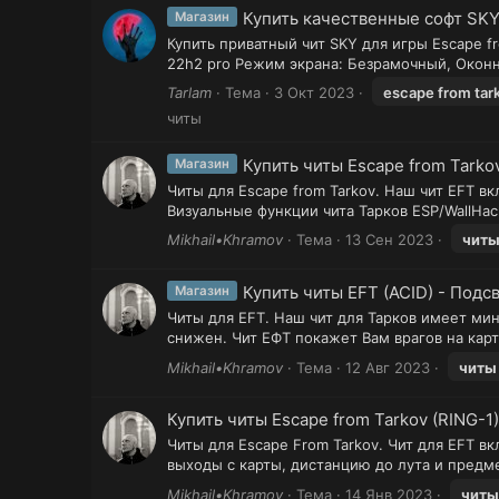
Купить качественные софт SKY
Магазин
Купить приватный чит SKY для игры Escape fr
22h2 pro Режим экрана: Безрамочный, Оконны
Tarlam
Тема
3 Окт 2023
escape from tar
читы
Купить читы Escape from Tarko
Магазин
Читы для Escape from Tarkov. Наш чит EFT 
Визуальные функции чита Тарков ESP/WallHac
Mikhail•Khramov
Тема
13 Сен 2023
чит
Купить читы EFT (ACID) - Подс
Магазин
Читы для EFT. Наш чит для Тарков имеет мин
снижен. Чит ЕФТ покажет Вам врагов на карте
Mikhail•Khramov
Тема
12 Авг 2023
читы
Купить читы Escape from Tarkov (RING-1
Читы для Escape From Tarkov. Чит для EFT в
выходы с карты, дистанцию до лута и предме
Mikhail•Khramov
Тема
14 Янв 2023
читы