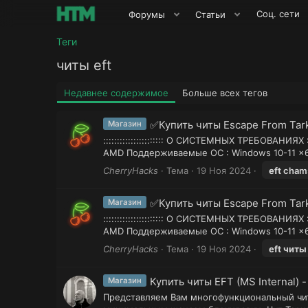
Соц. сети
Форумы
Статьи
Теги
читы eft
Недавнее содержимое
Больше всех тегов
✅Купить читы Escape From Tar
Магазин
:::::::::::::::::::::: О СИСТЕМНЫХ ТРЕБОВАНИ
AMD Поддерживаемые ОС : Windows 10-11 x6
CherryHacks
Тема
19 Ноя 2024
eft
cham
✅Купить читы Escape From Tark
Магазин
:::::::::::::::::::::: О СИСТЕМНЫХ ТРЕБОВАНИ
AMD Поддерживаемые ОС : Windows 10-11 x6
CherryHacks
Тема
19 Ноя 2024
eft
читы
Купить читы EFT (MS Internal) 
Магазин
Представляем Вам многофункциональный чит 