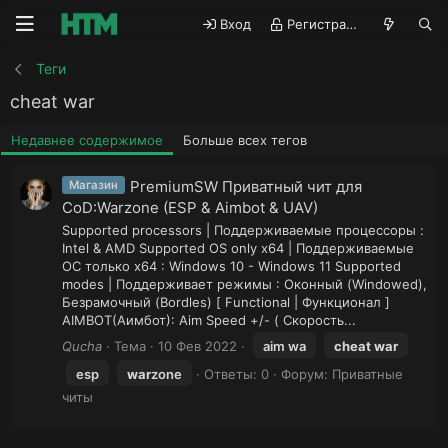
Вход
Регистрация
Теги
cheat war
Недавнее содержимое
Больше всех тегов
PremiumSW Приватный чит для
Магазин
CoD:Warzone (ESP & Aimbot & UAV)
Supported processors | Поддерживаемые процессоры :
Intel & AMD Supported OS only x64 | Поддерживаемые
ОС только x64 : Windows 10 - Windows 11 Supported
modes | Поддерживает режимы : Оконный (Windowed),
Безрамочный (Bordles) [ Functional | Функционал ]
AIMBOT(Аимбот): Aim Speed +/- ( Скорость...
Qucha
Тема
10 Фев 2022
aim wa
cheat
war
esp
war
zone
Ответы: 0
Форум:
Приватные
читы