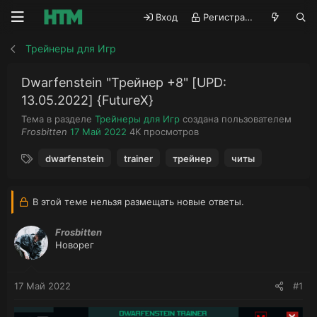
Вход
Регистрация
Трейнеры для Игр
Dwarfenstein "Трейнер +8" [UPD:
13.05.2022] {FutureX}
Тема в разделе
Трейнеры для Игр
создана пользователем
А
Д
П
Frosbitten
17 Май 2022
4K
просмотров
в
а
р
Т
т
т
о
dwarfenstein
trainer
трейнер
читы
е
о
а
с
г
р
н
м
и
т
а
о
В этой теме нельзя размещать новые ответы.
е
ч
т
м
а
р
Frosbitten
ы
л
ы
Новорег
а
17 Май 2022
#1