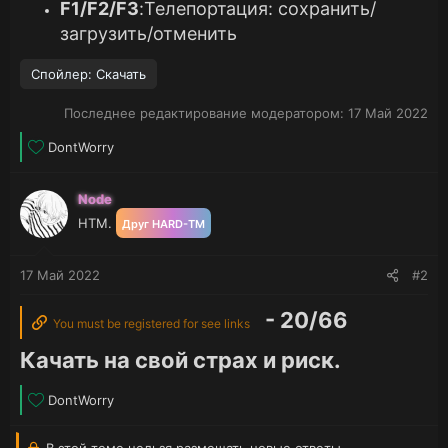
F1/F2/F3
:Телепортация: сохранить/
загрузить/отменить
Спойлер:
Скачать
Последнее редактирование модератором:
17 Май 2022
Л
DontWorry
а
й
Node
к
и
HTM.
Друг HARD-TM
:
17 Май 2022
#2
- 20/66
You must be registered for see links
Качать на свой страх и риск.
Л
DontWorry
а
й
В этой теме нельзя размещать новые ответы.