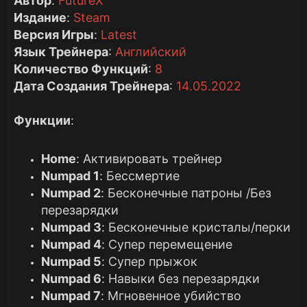
Автор
:
FutureX
Издание
:
Steam
Версия Игры
:
Latest
Язык Трейнера
:
Английский
Количество Функций
:
8
Дата Создания Трейнера
:
14.05.2022
Функции
:
Home
: Активировать трейнер
Numpad 1
: Бессмертие
Numpad 2
: Бесконечные патроны /Без
перезарядки
Numpad 3
: Бесконечные кристалы/перки
Numpad 4
: Супер перемещение
Numpad 5
: Супер прыжок
Numpad 6
: Навыки без перезарядки
Numpad 7
: Мгновенное убийство