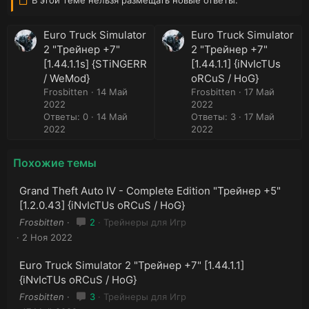
к
и
:
Euro Truck Simulator
Euro Truck Simulator
2 "Трейнер +7"
2 "Трейнер +7"
[1.44.1.1s] {STiNGERR
[1.44.1.1] {iNvIcTUs
/ WeMod}
oRCuS / HoG}
Frosbitten
14 Май
Frosbitten
17 Май
2022
2022
Ответы: 0
14 Май
Ответы: 3
17 Май
2022
2022
Похожие темы
Grand Theft Auto IV - Complete Edition "Трейнер +5"
[1.2.0.43] {iNvIcTUs oRCuS / HoG}
Frosbitten
2
Трейнеры для Игр
2 Ноя 2022
Euro Truck Simulator 2 "Трейнер +7" [1.44.1.1]
{iNvIcTUs oRCuS / HoG}
Frosbitten
3
Трейнеры для Игр