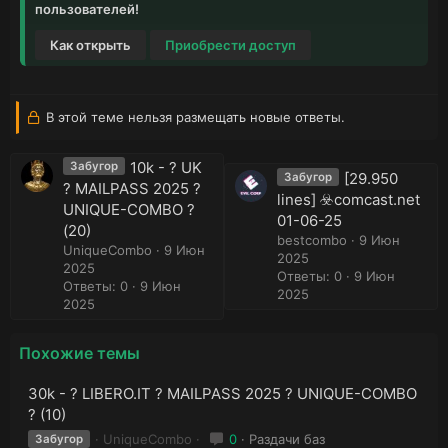
пользователей!
Как открыть
Приобрести доступ
В этой теме нельзя размещать новые ответы.
10k - ? UK
Забугор
[29.950
Забугор
? MAILPASS 2025 ?
lines] ☣️comcast.net
UNIQUE-COMBO ?
01-06-25
(20)
bestcombo
9 Июн
UniqueCombo
9 Июн
2025
2025
Ответы: 0
9 Июн
Ответы: 0
9 Июн
2025
2025
Похожие темы
30k - ? LIBERO.IT ? MAILPASS 2025 ? UNIQUE-COMBO
? (10)
UniqueCombo
0
Раздачи баз
Забугор